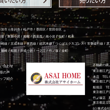
/
/
/
/
草加市
市川市
松戸市
墨田区
世田谷区
/
/
/
/
/
/
鹿骨
東新小岩
船堀
西葛西
南小岩
金町
松本
/
/
/
/
/
/
勢崎線
京成本線
東西線
総武本線
つくばエクスプレス
常磐緩行線
京
/
/
/
/
/
篠崎
船堀
京成小岩
一之江
竹ノ塚
金町
不動産の購
い合わせ
東京都江戸川
様の声
本店 TEL:03
ッフ紹介
東京都江戸川
船堀店 TEL:0
東京都江戸川
竹ノ塚店 TEL:
東京都足立区
(c) 株式会社