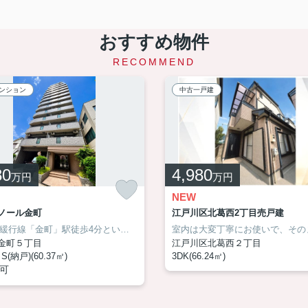
おすすめ物件
RECOMMEND
ンション
中古一戸建
80
4,980
万円
万円
NEW
ノール金町
江戸川区北葛西2丁目売戸建
探しの方はぜひ一度ご覧ください♬
JR常磐緩行線「金町」駅徒歩4分という高い利便性に加え、資産価値が期待しやすい駅近ロケーション。5階の開放感と心地よい採光、フルリノベーションによる新築のような快適さが、毎日の暮らしをワンランク上へ導きます。ペットと一緒に暮らせる住まいだから、大切な家族との時間もより豊かになります。住み心地と将来性を兼ね備えた、長く愛せる一邸です！ぜひ現地で住み心地をご体感ください！お気軽にお問い合わせください！
不動産のことでお悩みでしたら、アサイ
金町５丁目
江戸川区北葛西２丁目
S(納戸)(60.37㎡)
3DK(66.24㎡)
可