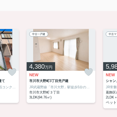
中古一戸建
中古マ
4,380
5,9
万円
NEW
NEW
建て
市川市大野町3丁目売戸建
シャン
部の窓に遮音性能のある二重サッシが完備されています♪
葛西駅徒歩8分の利便性と、鉄筋コンクリート造がもたらす確かな安心を兼ね備えた住まいになります！ 通勤・通学や毎日のお買い物が快適なのはもちろん、昨今注目される地震への備えという面でも心強い構造です。新規リフォームにより室内も気持ちよく生まれ変わり、便利さ・安心・快適さをバランス良く備えた、これから長く暮らしたいご家族におすすめの一邸です。！本物件の魅力をぜひ現地でご体感ください！
松戸でお住まいをお
JR武蔵野線「市川大野」駅徒歩5分の好立地！築4年の築浅住宅！太陽光発電＆蓄電システムを備え、毎月の光熱費を抑えながら、もしもの災害時にも安心できるお住まいです！約17.5帖のLDKは家族が自然と集まる開放的な空間。駅近の利便性と省エネ性能、そして築浅ならではの美しさを兼ね備えた一邸です。詳細はお気軽にアサイホームまでお問い合わせください！ →→→ 03-6458-0914
市川市大野町３丁目
葛飾区
3LDK(94.76㎡)
2LDK＋
ペット