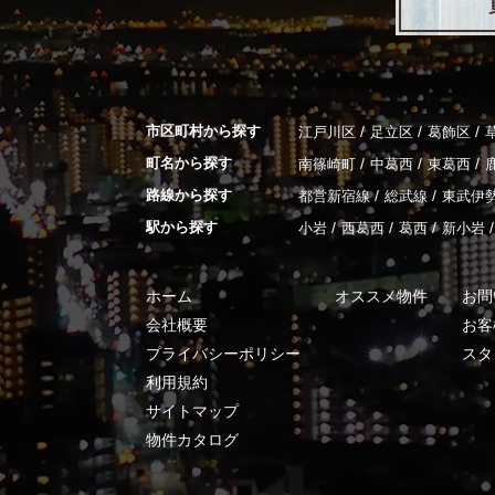
市区町村から探す
/
/
/
江戸川区
足立区
葛飾区
町名から探す
/
/
/
南篠崎町
中葛西
東葛西
路線から探す
/
/
都営新宿線
総武線
東武伊
駅から探す
/
/
/
/
小岩
西葛西
葛西
新小岩
ホーム
オススメ物件
お問
会社概要
お客
プライバシーポリシー
スタ
利用規約
サイトマップ
物件カタログ