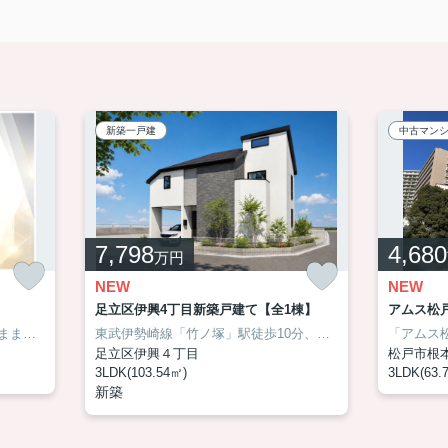
新築一戸建
中古マン
7,798
4,680
万円
NEW
NEW
足立区伊興4丁目新築戸建て【全1棟】
アムス松
ホームにお任せを♪
室内は大変丁寧にお使いで、そのままでも気持ちよく新生活を始められる住まいです。ゆとりあるワイドなシステムキッチンは毎日の家事を快適にし、収納力のあるグルニエや使い勝手の良い和室、広々とした玄関など、暮らしやすさを考えた間取りも魅力。教育施設や買物施設、公園が徒歩圏に揃い、家族みんなが心地よく暮らせる住環境です。将来的にはお好みに合わせたリフォームも楽しめる一邸です。
お合わせ先は03-6458-0914です。
東武伊勢崎線「竹ノ塚」駅徒歩10分、開放感あふれる南西角地に誕生する太陽光発電搭載のエコ住宅！省エネ性能と経済性を兼ね備えた住まいです。吹き抜け天井が生み出す明るく伸びやかなLDKに加え、ロフトやウォークインクローゼット、シューズインクローゼットなど豊富な収納を備え、住空間をすっきり広々と活用できます。まずはアサイホーム【03-6458-0914】までお気軽にお問合せ下さい！
足立区伊興４丁目
松戸市根
3LDK(103.54㎡)
3LDK(63.
新築