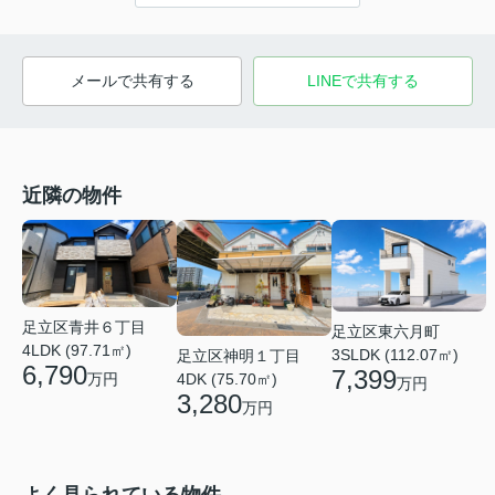
メールで共有する
LINEで共有する
近隣の物件
足立区青井６丁目
足立区東六月町
4LDK (97.71㎡)
3SLDK (112.07㎡)
足立区神明１丁目
6,790
7,399
万円
4DK (75.70㎡)
万円
3,280
万円