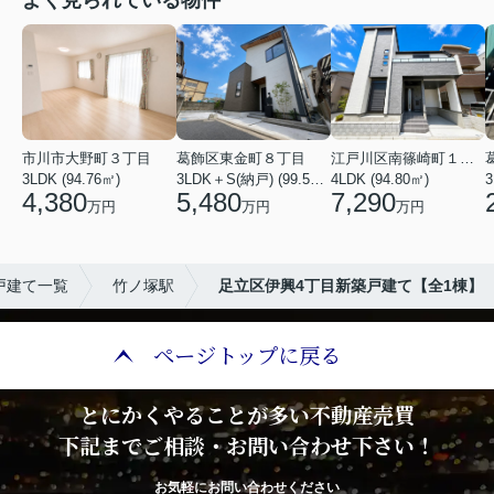
よく見られている物件
市川市大野町３丁目
葛飾区東金町８丁目
江戸川区南篠崎町１丁目
3LDK (94.76㎡)
3LDK＋S(納戸) (99.53㎡)
4LDK (94.80㎡)
3
4,380
5,480
7,290
万円
万円
万円
戸建て一覧
竹ノ塚駅
足立区伊興4丁目新築戸建て【全1棟】
ページトップに戻る
とにかくやることが多い不動産売買
下記までご相談・お問い合わせ下さい！
お気軽にお問い合わせください