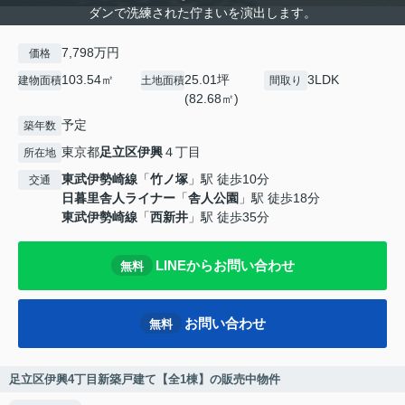
ダンで洗練された佇まいを演出します。
7,798万円
価格
103.54㎡
25.01坪
3LDK
建物面積
土地面積
間取り
(82.68㎡)
予定
築年数
東京都
足立区
伊興
４丁目
所在地
東武伊勢崎線
「
竹ノ塚
」駅 徒歩10分
交通
日暮里舎人ライナー
「
舎人公園
」駅 徒歩18分
東武伊勢崎線
「
西新井
」駅 徒歩35分
LINEからお問い合わせ
無料
お問い合わせ
無料
足立区伊興4丁目新築戸建て【全1棟】の販売中物件