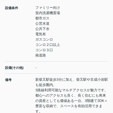
ファミリー向け
設備条件
室内洗濯機置場
都市ガス
公営水道
公共下水
電気有
ガスコンロ
コンロ２口以上
コンロ３口
南道路
-
設備(その他)
新柴又駅徒歩3分に加え、柴又駅や京成小岩駅
備考
も徒歩圏内。
3路線利用可能なマルチアクセスが魅力です。
都心へのアクセスも良く、長く住むにも将来
の資産としても価値ある一台。3階建て3DK＋
豊富な収納で、スペースを有効活用できま
す。