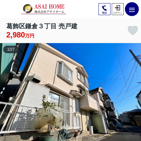
葛飾区鎌倉３丁目 売戸建
2,980
万円
1
/
27