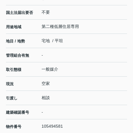
不要
国土法届出要否
第二種低層住居専用
用途地域
宅地 / 平坦
地目 / 地勢
-
管理組合有無
一般媒介
取引態様
空家
現況
相談
引渡し
-
建築確認番号
105494581
物件番号