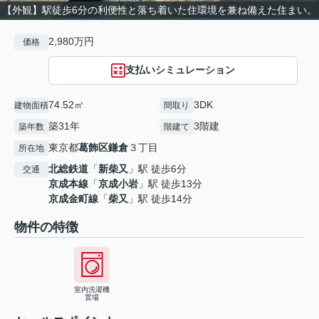
【外観】駅徒歩6分の利便性と落ち着いた住環境を兼ね備えた住まい。
2,980万円
価格
支払いシミュレーション
74.52㎡
3DK
建物面積
間取り
築31年
3階建
築年数
階建て
東京都
葛飾区
鎌倉
３丁目
所在地
北総鉄道
「
新柴又
」駅 徒歩6分
交通
京成本線
「
京成小岩
」駅 徒歩13分
京成金町線
「
柴又
」駅 徒歩14分
物件の特徴
室内洗濯機
置場