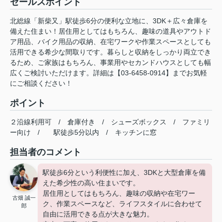
セールスポイント
北総線「新柴又」駅徒歩6分の便利な立地に、3DK＋広々倉庫を
備えた住まい！居住用としてはもちろん、趣味の道具やアウトド
ア用品、バイク用品の収納、在宅ワークや作業スペースとしても
活用できる希少な間取りです。暮らしと収納をしっかり両立でき
るため、ご家族はもちろん、事業用やセカンドハウスとしても幅
広くご検討いただけます。詳細は【03-6458-0914】までお気軽
にご相談ください！
ポイント
２沿線利用可
/
倉庫付き
/
シューズボックス
/
ファミリ
ー向け
/
駅徒歩5分以内
/
キッチンに窓
担当者のコメント
駅徒歩6分という利便性に加え、3DKと大型倉庫を備
えた希少性の高い住まいです。
居住用としてはもちろん、趣味の収納や在宅ワー
古畑 誠一
ク、作業スペースなど、ライフスタイルに合わせて
郎
自由に活用できる点が大きな魅力。