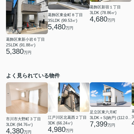
葛飾区新宿１丁目
3LDK (78.86㎡)
葛飾区東金町８丁目
4,680
万円
3SLDK (99.53㎡)
5,480
万円
葛飾区東新小岩６丁目
2SLDK (91.88㎡)
5,380
万円
よく見られている物件
足立区東六月町
3
江戸川区北葛西２丁目
3LDK＋S(納戸) (112.07㎡)
市川市大野町３丁目
7,399
3DK (66.24㎡)
3LDK (94.76㎡)
万円
4,980
4,380
万円
万円