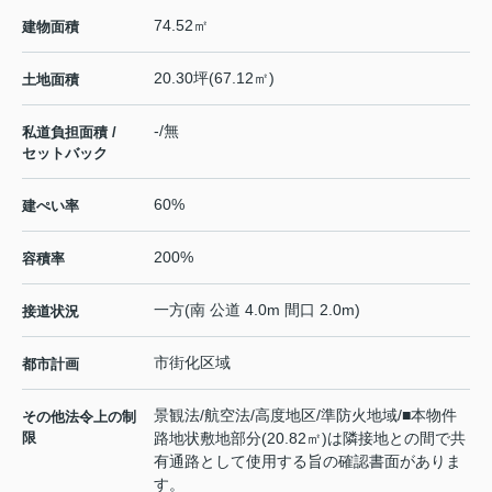
74.52㎡
建物面積
20.30坪(67.12㎡)
土地面積
-/無
私道負担面積 /
セットバック
60%
建ぺい率
200%
容積率
一方(南 公道 4.0m 間口 2.0m)
接道状況
市街化区域
都市計画
景観法/航空法/高度地区/準防火地域/■本物件
その他法令上の制
限
路地状敷地部分(20.82㎡)は隣接地との間で共
有通路として使用する旨の確認書面がありま
す。