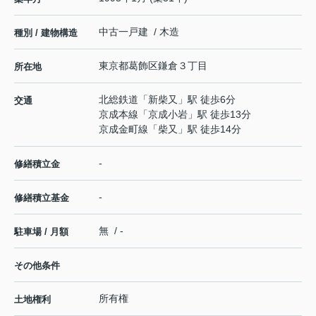
中古一戸建 / 木造
種別 / 建物構造
東京都
葛飾区
鎌倉
３丁目
所在地
北総鉄道
「
新柴又
」駅 徒歩6分
交通
京成本線
「
京成小岩
」駅 徒歩13分
京成金町線
「
柴又
」駅 徒歩14分
-
修繕積立金
-
修繕積立基金
無 / -
駐車場 / 月額
その他条件
所有権
土地権利