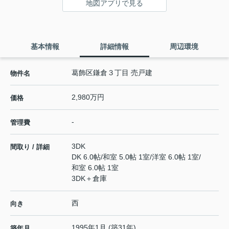
地図アプリで見る
基本情報
詳細情報
周辺環境
葛飾区鎌倉３丁目 売戸建
物件名
2,980万円
価格
-
管理費
3DK
間取り / 詳細
DK 6.0帖
/
和室 5.0帖 1室
/
洋室 6.0帖 1室
/
和室 6.0帖 1室
3DK＋倉庫
西
向き
1995年1月 (築31年)
築年月