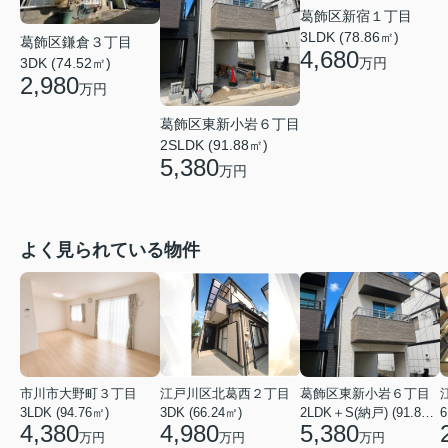
葛飾区新宿１丁目
3LDK (78.86㎡)
葛飾区鎌倉３丁目
4,680
万円
3DK (74.52㎡)
2,980
万円
葛飾区東新小岩６丁目
2SLDK (91.88㎡)
5,380
万円
よく見られている物件
市川市大野町３丁目
江戸川区北葛西２丁目
葛飾区東新小岩６丁目
3LDK (94.76㎡)
3DK (66.24㎡)
2LDK＋S(納戸) (91.88㎡)
6
4,380
4,980
5,380
万円
万円
万円