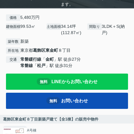
ます。
5,480万円
価格
99.53㎡
34.14坪
3LDK＋S(納
建物面積
土地面積
間取り
(112.87㎡)
戸)
新築
築年数
東京都
葛飾区
東金町
８丁目
所在地
常磐緩行線
「
金町
」駅 徒歩27分
交通
常磐線
「
松戸
」駅 徒歩31分
LINEからお問い合わせ
無料
お問い合わせ
無料
葛飾区東金町８丁目新築戸建て【全1棟】の販売中物件
A号棟