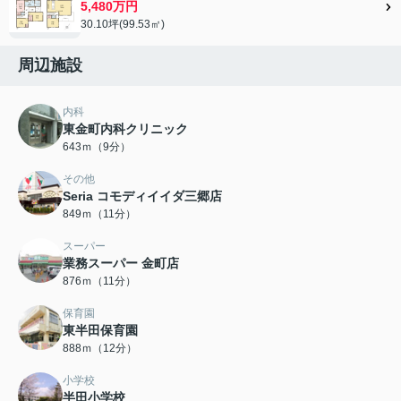
5,480万円
30.10坪(99.53㎡)
周辺施設
内科
東金町内科クリニック
643ｍ（9分）
その他
Seria コモディイイダ三郷店
849ｍ（11分）
スーパー
業務スーパー 金町店
876ｍ（11分）
保育園
東半田保育園
888ｍ（12分）
小学校
半田小学校