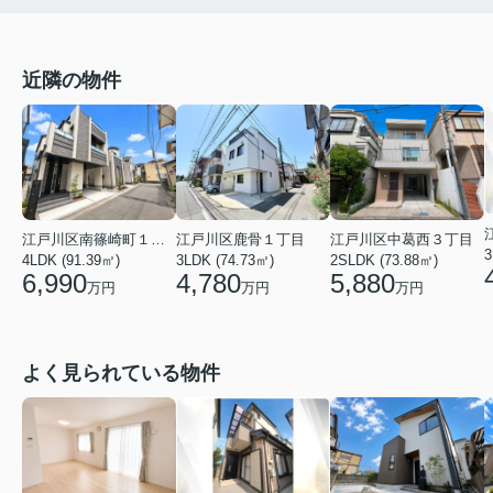
近隣の物件
江戸川区南篠崎町１丁目
江戸川区中葛西３丁目
江戸川区鹿骨１丁目
3
4LDK (91.39㎡)
2SLDK (73.88㎡)
3LDK (74.73㎡)
6,990
5,880
4,780
万円
万円
万円
よく見られている物件