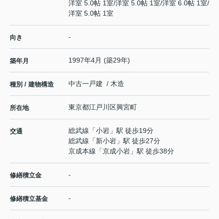
洋室 5.0帖 1室
/
洋室 5.0帖 1室
/
洋室 6.0帖 1室
/
洋室 5.0帖 1室
-
向き
1997年4月 (築29年)
築年月
中古一戸建 / 木造
種別 / 建物構造
東京都
江戸川区
興宮町
所在地
総武線
「
小岩
」駅 徒歩19分
交通
総武線
「
新小岩
」駅 徒歩27分
京成本線
「
京成小岩
」駅 徒歩38分
-
修繕積立金
-
修繕積立基金