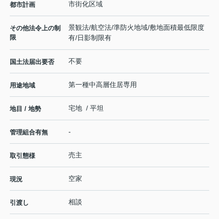
市街化区域
都市計画
景観法/航空法/準防火地域/敷地面積最低限度
その他法令上の制
限
有/日影制限有
不要
国土法届出要否
第一種中高層住居専用
用途地域
宅地 / 平坦
地目 / 地勢
-
管理組合有無
売主
取引態様
空家
現況
相談
引渡し