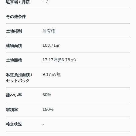
- / -
駐車場 / 月額
その他条件
所有権
土地権利
103.71㎡
建物面積
17.17坪(56.78㎡)
土地面積
9.17㎡/無
私道負担面積 /
セットバック
60%
建ぺい率
150%
容積率
-
接道状況