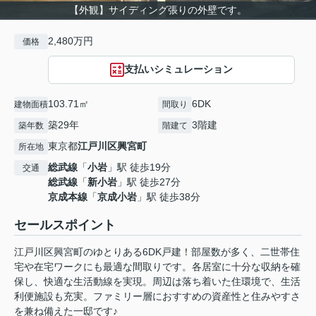
【外観】サイディング張りの外壁です。
2,480万円
価格
支払いシミュレーション
103.71㎡
6DK
建物面積
間取り
築29年
3階建
築年数
階建て
東京都
江戸川区
興宮町
所在地
総武線
「
小岩
」駅 徒歩19分
交通
総武線
「
新小岩
」駅 徒歩27分
京成本線
「
京成小岩
」駅 徒歩38分
セールスポイント
江戸川区興宮町のゆとりある6DK戸建！部屋数が多く、二世帯住
宅や在宅ワークにも最適な間取りです。各居室に十分な収納を確
保し、快適な生活動線を実現。周辺は落ち着いた住環境で、生活
利便施設も充実。ファミリー層におすすめの資産性と住みやすさ
を兼ね備えた一邸です♪