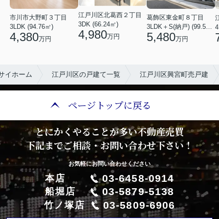
江戸川区北葛西２丁目
市川市大野町３丁目
葛飾区東金町８丁目
3DK (66.24㎡)
3LDK (94.76㎡)
3LDK＋S(納戸) (99.53㎡)
4
4,980
4,380
5,480
万円
万円
万円
サイホーム
江戸川区の戸建て一覧
江戸川区興宮町売戸建
ページトップに戻る
とにかくやることが多い不動産売買
下記までご相談・お問い合わせ下さい！
お気軽にお問い合わせください
03-6458-0914
本店
03-5879-5138
船堀店
03-5809-6906
竹ノ塚店