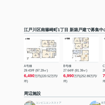
江戸川区南篠崎町1丁目 新築戸建で募集中
A号棟
B号棟
29.43坪 (97.29㎡)
27.64坪 (91.39㎡)
2
6,490
6,990
7
万円(220.52万円/
万円(252.89万円/
坪)
坪)
坪
周辺施設
コンビニエンスストア
保