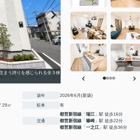
住まう誇りを感じられる全３棟
2026年6月(新築)
築年
7.29㎡
有
駐車
都営新宿線
「
瑞江
」駅 徒歩16分
都営新宿線
「
篠崎
」駅 徒歩22分
交通
都営新宿線
「
一之江
」駅 徒歩36分