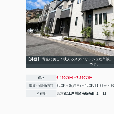
【外観】
青空に美しく映えるスタイリッシュな外観。
です。
6,490万円～7,290万円
価格
3LDK＋S(納戸)～4LDK/91.39㎡～9
間取り/建物面積
東京都
江戸川区
南篠崎町
１丁目
所在地