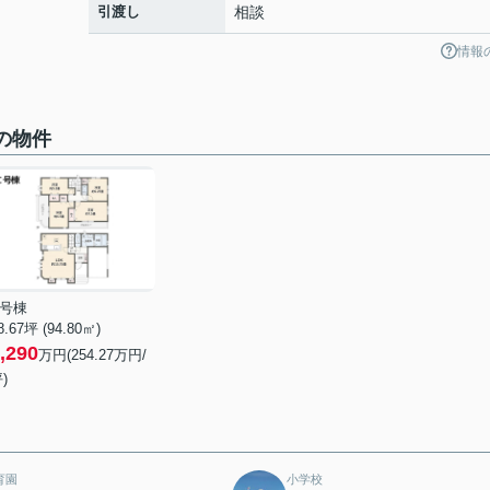
引渡し
相談
情報
の物件
C号棟
8.67坪 (94.80㎡)
,290
万円(254.27万円/
)
育園
小学校