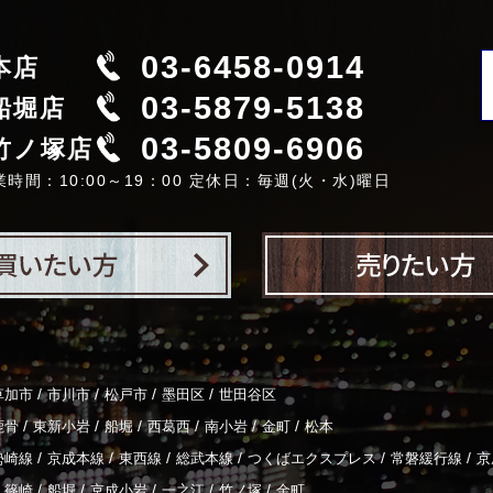
03-6458-0914
本店
03-5879-5138
船堀店
03-5809-6906
竹ノ塚店
業時間：10:00～19：00 定休日：毎週(火・水)曜日
/
/
/
/
草加市
市川市
松戸市
墨田区
世田谷区
/
/
/
/
/
/
鹿骨
東新小岩
船堀
西葛西
南小岩
金町
松本
/
/
/
/
/
/
勢崎線
京成本線
東西線
総武本線
つくばエクスプレス
常磐緩行線
京
/
/
/
/
/
篠崎
船堀
京成小岩
一之江
竹ノ塚
金町