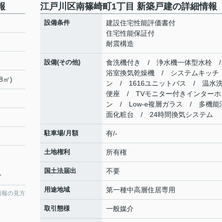
報
江戸川区南篠崎町1丁目 新築戸建の詳細情報
設備条件
建設住宅性能評価書付
住宅性能保証付
耐震構造
設備(その他)
食洗機付き / 浄水機一体型水栓 
浴室換気乾燥機 / システムキッチ
8㎡)
ン / 1616ユニットバス / 温水
便座 / TVモニター付きインターホ
ン / Low-e複層ガラス / 多機能
面化粧台 / 24時間換気システム
駐車場/月額
有/-
土地権利
所有権
国土法届出
不要
分
用途地域
第一種中高層住居専用
情報の見方
取引態様
一般媒介