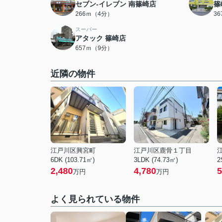
セブン-イレブン 南篠崎店
篠
266ｍ（4分）
3
スーパー
アタック 篠崎店
657ｍ（9分）
近隣の物件
江戸川区興宮町
江戸川区鹿骨１丁目
6DK (103.71㎡)
3LDK (74.73㎡)
2
2,480
4,780
5
万円
万円
よく見られている物件