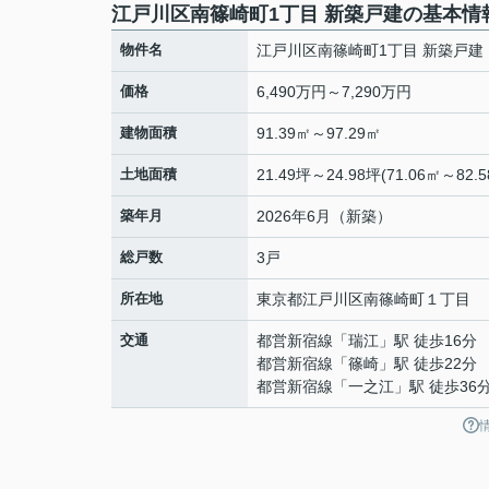
江戸川区南篠崎町1丁目 新築戸建の基本情
物件名
江戸川区南篠崎町1丁目 新築戸建
価格
6,490万円～7,290万円
建物面積
91.39㎡～97.29㎡
土地面積
21.49坪～24.98坪(71.06㎡～82.5
築年月
2026年6月（新築）
総戸数
3戸
所在地
東京都
江戸川区
南篠崎町
１丁目
交通
都営新宿線
「
瑞江
」駅 徒歩16分
都営新宿線
「
篠崎
」駅 徒歩22分
都営新宿線
「
一之江
」駅 徒歩36