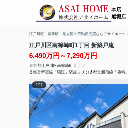
本店
船堀店
江戸川区・葛飾区・足立区の不動産売買ならアサイホーム
江戸川区南篠崎町1丁目 新築戸建
6,490万円～7,290万円
東京都
江戸川区
南篠崎町
１丁目
都営新宿線「瑞江」駅徒歩16分
都営新宿線「篠崎」
1
/
27