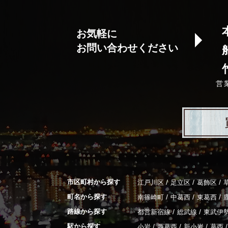
お気軽に
お問い合わせください
営
市区町村から探す
/
/
/
江戸川区
足立区
葛飾区
町名から探す
/
/
/
南篠崎町
中葛西
東葛西
路線から探す
/
/
都営新宿線
総武線
東武伊
駅から探す
/
/
/
/
小岩
西葛西
新小岩
葛西