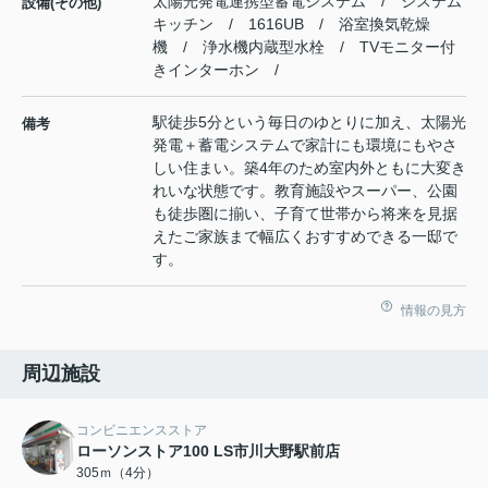
太陽光発電連携型蓄電システム / システム
設備(その他)
キッチン / 1616UB / 浴室換気乾燥
機 / 浄水機内蔵型水栓 / TVモニター付
きインターホン /
駅徒歩5分という毎日のゆとりに加え、太陽光
備考
発電＋蓄電システムで家計にも環境にもやさ
しい住まい。築4年のため室内外ともに大変き
れいな状態です。教育施設やスーパー、公園
も徒歩圏に揃い、子育て世帯から将来を見据
えたご家族まで幅広くおすすめできる一邸で
す。
情報の見方
周辺施設
コンビニエンスストア
ローソンストア100 LS市川大野駅前店
305ｍ（4分）