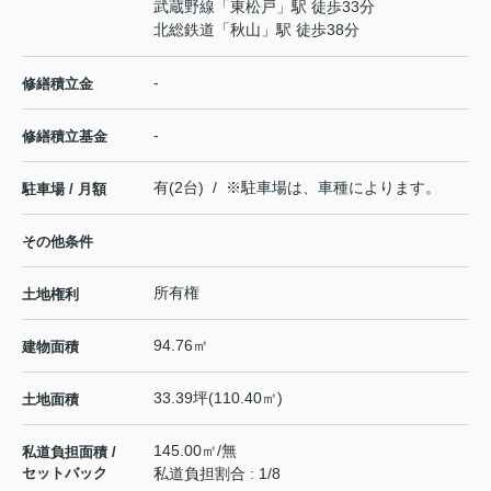
武蔵野線
「
東松戸
」駅 徒歩33分
北総鉄道
「
秋山
」駅 徒歩38分
-
修繕積立金
-
修繕積立基金
有(2台) / ※駐車場は、車種によります。
駐車場 / 月額
その他条件
所有権
土地権利
94.76㎡
建物面積
33.39坪(110.40㎡)
土地面積
145.00㎡/無
私道負担面積 /
セットバック
私道負担割合 : 1/8