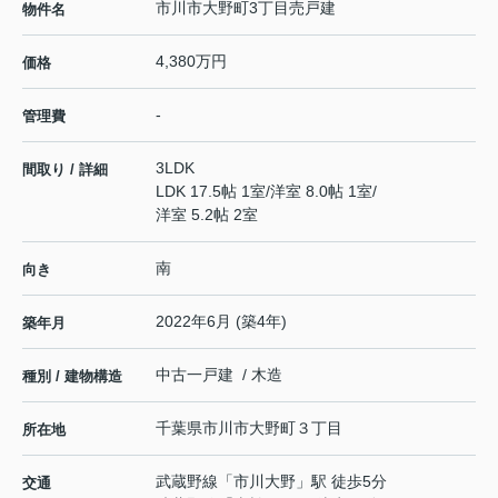
市川市大野町3丁目売戸建
物件名
4,380万円
価格
-
管理費
3LDK
間取り / 詳細
LDK 17.5帖 1室
/
洋室 8.0帖 1室
/
洋室 5.2帖 2室
南
向き
2022年6月 (築4年)
築年月
中古一戸建 / 木造
種別 / 建物構造
千葉県
市川市
大野町
３丁目
所在地
武蔵野線
「
市川大野
」駅 徒歩5分
交通