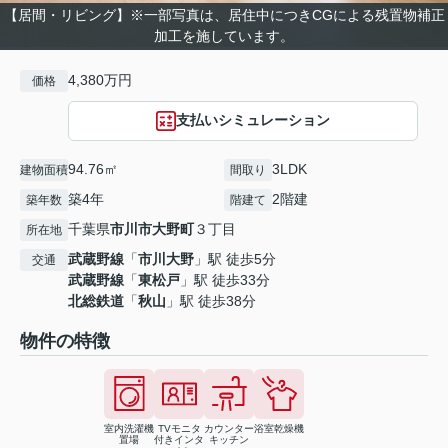
【居間・リビング】※一部写真は、居住中につきCGによる残置物補正
加工を施しています。
4,380万円
価格
支払いシミュレーション
94.76㎡
3LDK
建物面積
間取り
築4年
2階建
築年数
階建て
千葉県
市川市
大野町
３丁目
所在地
武蔵野線
「
市川大野
」駅 徒歩5分
交通
武蔵野線
「
東松戸
」駅 徒歩33分
北総鉄道
「
秋山
」駅 徒歩38分
物件の特徴
室内洗濯機
TVモニタ
カウンター
浴室乾燥機
置場
付きインタ
キッチン