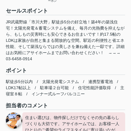
ーホン
セールスポイント
JR武蔵野線「市川大野」駅徒歩5分の好立地！築4年の築浅住
宅！太陽光発電＆蓄電システムを備え、毎月の光熱費を抑えなが
ら、もしもの災害時にも安心できるお住まいです！約17.5帖の
LDKは家族が自然と集まる開放的な空間。駅近の利便性と省エネ
性能、そして築浅ならではの美しさを兼ね備えた一邸です。詳細
はお気軽にアサイホームまでお問い合わせください！ →→→
03-6458-0914
ポイント
駅徒歩5分以内
/
太陽光発電システム
/
連携型蓄電池
/
LDK17帖以上
/
駐車場２台可能
/
住宅性能評価取得
/
主
寝室８帖
/
インナー式ルーフバルコニー
担当者のコメント
住まい選びは、物件探しだけでなくその先の暮らし
づくりも大切です。アサイホームでは、お客様一人
ひとりのご希望やライフスタイルに寄り添いなが