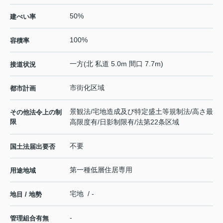
50%
建ぺい率
100%
容積率
一方(北 私道 5.0m 間口 7.7m)
接道状況
市街化区域
都市計画
景観法/宅地造成及び特定盛土等規制法/高さ最
その他法令上の制
限
高限度有/日影制限有/法第22条区域
不要
国土法届出要否
第一種低層住居専用
用途地域
宅地 / -
地目 / 地勢
-
管理組合有無