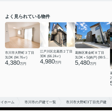
よく見られている物件
江戸川区北葛西２丁目
市川市大野町３丁目
葛飾区東金町８丁目
3DK (66.24㎡)
3LDK (94.76㎡)
3LDK＋S(納戸) (99.53㎡)
4,980
4,380
5,480
万円
万円
万円
サイホーム
市川市の戸建て一覧
市川市大野町3丁目売戸建