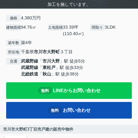
加工を施しています。
4,380万円
価格
94.76㎡
33.39坪
3LDK
建物面積
土地面積
間取り
(110.40㎡)
築4年
築年数
千葉県
市川市
大野町
３丁目
所在地
武蔵野線
「
市川大野
」駅 徒歩5分
交通
武蔵野線
「
東松戸
」駅 徒歩33分
北総鉄道
「
秋山
」駅 徒歩38分
LINEからお問い合わせ
無料
お問い合わせ
無料
市川市大野町3丁目売戸建の販売中物件