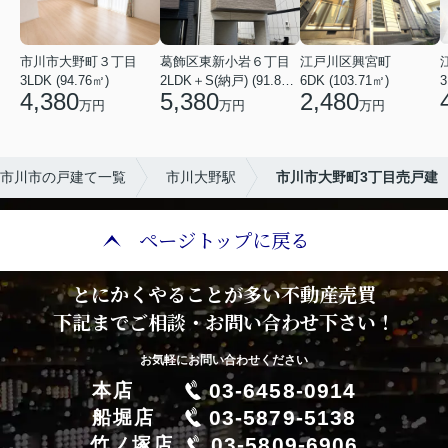
市川市大野町３丁目
葛飾区東新小岩６丁目
江戸川区興宮町
3LDK (94.76㎡)
2LDK＋S(納戸) (91.88㎡)
6DK (103.71㎡)
3
4,380
5,380
2,480
万円
万円
万円
市川市の戸建て一覧
市川大野駅
市川市大野町3丁目売戸建
ページトップに戻る
とにかくやることが多い不動産売買
下記までご相談・お問い合わせ下さい！
お気軽にお問い合わせください
03-6458-0914
本店
03-5879-5138
船堀店
03-5809-6906
竹ノ塚店