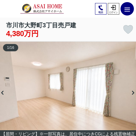
市川市大野町3丁目売戸建
4,380万円
1
/
16
【居間・リビング】※一部写真は、居住中につきCGによる残置物補正