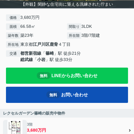
【外観】閑静な住宅街に聳える洗練された佇まい
3,680万円
価格
66.58㎡
3LDK
面積
間取り
築23年
3階/7階建
築年数
所在階
東京都
江戸川区
鹿骨
４丁目
所在地
都営新宿線
「
篠崎
」駅 徒歩21分
交通
総武線
「
小岩
」駅 徒歩33分
LINEからお問い合わせ
無料
お問い合わせ
無料
レクセルガーデン篠崎の販売中物件
3階
3,680万円