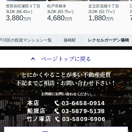
世田谷区瀬田３丁目
松戸市根本
足立区花畑５丁目
3LDK (66.43㎡)
3LDK (63.75㎡)
2LDK (52.77㎡)
3
3,880
4,680
1,880
万円
万円
万円
戸川区の投資マンション一覧
篠崎駅
レクセルガーデン篠崎
ページトップに戻る
とにかくやることが多い不動産売買
下記までご相談・お問い合わせ下さい！
お気軽にお問い合わせください
03-6458-0914
本店
03-5879-5138
船堀店
03-5809-6906
竹ノ塚店