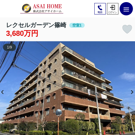
レクセルガーデン篠崎
空室1
3,680万円
1
/
9