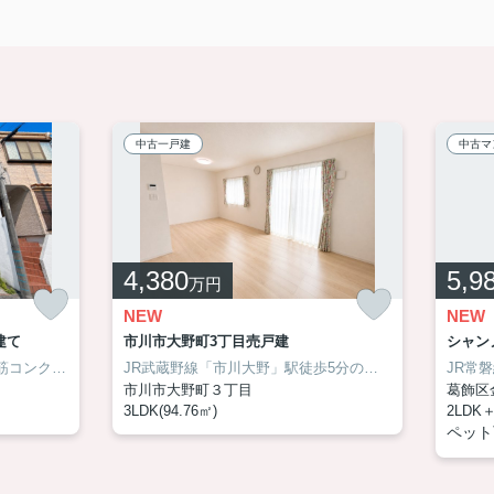
中古一戸建
中古マ
4,380
5,9
万円
NEW
NEW
建て
市川市大野町3丁目売戸建
シャン
部の窓に遮音性能のある二重サッシが完備されています♪
葛西駅徒歩8分の利便性と、鉄筋コンクリート造がもたらす確かな安心を兼ね備えた住まいになります！ 通勤・通学や毎日のお買い物が快適なのはもちろん、昨今注目される地震への備えという面でも心強い構造です。新規リフォームにより室内も気持ちよく生まれ変わり、便利さ・安心・快適さをバランス良く備えた、これから長く暮らしたいご家族におすすめの一邸です。！本物件の魅力をぜひ現地でご体感ください！
松戸でお住まいをお
JR武蔵野線「市川大野」駅徒歩5分の好立地！築4年の築浅住宅！太陽光発電＆蓄電システムを備え、毎月の光熱費を抑えながら、もしもの災害時にも安心できるお住まいです！約17.5帖のLDKは家族が自然と集まる開放的な空間。駅近の利便性と省エネ性能、そして築浅ならではの美しさを兼ね備えた一邸です。詳細はお気軽にアサイホームまでお問い合わせください！ →→→ 03-6458-0914
市川市大野町３丁目
葛飾区
3LDK(94.76㎡)
2LDK＋
ペット