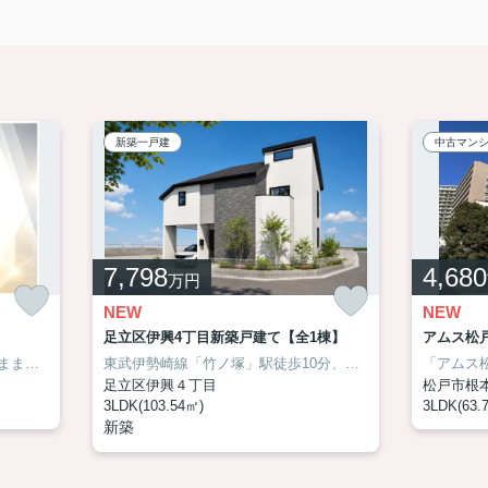
新築一戸建
中古マン
7,798
4,680
万円
NEW
NEW
足立区伊興4丁目新築戸建て【全1棟】
アムス松
ホームにお任せを♪
室内は大変丁寧にお使いで、そのままでも気持ちよく新生活を始められる住まいです。ゆとりあるワイドなシステムキッチンは毎日の家事を快適にし、収納力のあるグルニエや使い勝手の良い和室、広々とした玄関など、暮らしやすさを考えた間取りも魅力。教育施設や買物施設、公園が徒歩圏に揃い、家族みんなが心地よく暮らせる住環境です。将来的にはお好みに合わせたリフォームも楽しめる一邸です。
お合わせ先は03-6458-0914です。
東武伊勢崎線「竹ノ塚」駅徒歩10分、開放感あふれる南西角地に誕生する太陽光発電搭載のエコ住宅！省エネ性能と経済性を兼ね備えた住まいです。吹き抜け天井が生み出す明るく伸びやかなLDKに加え、ロフトやウォークインクローゼット、シューズインクローゼットなど豊富な収納を備え、住空間をすっきり広々と活用できます。まずはアサイホーム【03-6458-0914】までお気軽にお問合せ下さい！
足立区伊興４丁目
松戸市根
3LDK(103.54㎡)
3LDK(63.
新築