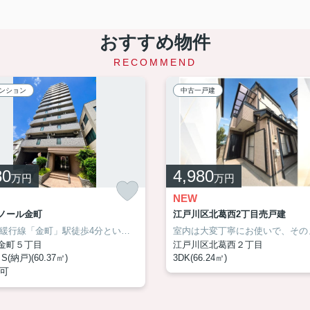
おすすめ物件
RECOMMEND
ンション
中古一戸建
80
4,980
万円
万円
NEW
ノール金町
江戸川区北葛西2丁目売戸建
探しの方はぜひ一度ご覧ください♬
JR常磐緩行線「金町」駅徒歩4分という高い利便性に加え、資産価値が期待しやすい駅近ロケーション。5階の開放感と心地よい採光、フルリノベーションによる新築のような快適さが、毎日の暮らしをワンランク上へ導きます。ペットと一緒に暮らせる住まいだから、大切な家族との時間もより豊かになります。住み心地と将来性を兼ね備えた、長く愛せる一邸です！ぜひ現地で住み心地をご体感ください！お気軽にお問い合わせください！
不動産のことでお悩みでしたら、アサイ
金町５丁目
江戸川区北葛西２丁目
S(納戸)(60.37㎡)
3DK(66.24㎡)
可