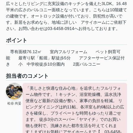
広々としたリビングに充実設備のキッチンを備えた3LDK。16.48
平米の広さのバルコニー面積となっています。こちらは10階建て
の建物です。オートロック設備が付いており、防犯性が高いで
す。新居をお求めなら、地域に詳しい アサイホームにご依頼下
さい。お問い合わせは03-6458-0914へお待ちしております。
ポイント
専有面積76.12㎡
室内フルリフォーム
ペット飼育可
能
最寄り駅「船堀」駅徒歩5分
アフターサービス保証付
き
小
中学校徒歩10分圏内
2面バルコニー
担当者のコメント
「美しさと快適な住み心地」を追求したフルリフォ
ーム物件です。！キッチン、浴室乾燥機、温水洗浄
便座など最新の設備が整い、家事の負担を軽減。 リ
松谷 尚妥
ビングダイニングは約11帖、各洋室も約6帖以上の広
さを確保し、プライベートな時間もゆったり過ごせ
ます。 徒歩3分のスーパー「ヤマイチ」でのお買い
物も便利で、洗練された都市生活を叶えてくれま
す！まずはお気軽にアサイホームまで【 03-6458-