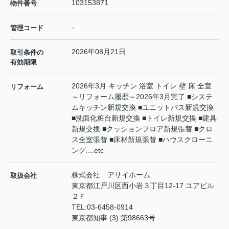
103153871
物件番号
-
管理コード
2026年08月21日
取引条件の
有効期限
2026年3月 キッチン 浴室 トイレ 壁 床 全室
リフォーム
～リフォーム履歴～2026年3月完了 ■システ
ムキッチン新規交換 ■ユニットバス新規交換
■洗面化粧台新規交換 ■トイレ新規交換 ■建具
新規交換 ■クッションフロア新規張替 ■クロ
ス全室張替 ■床材新規張替 ■ハウスクローニ
ング....etc
株式会社 アサイホーム
取扱会社
東京都江戸川区西小岩３丁目12-17 ユアビル
２Ｆ
TEL:
03-6458-0914
東京都知事 (3) 第98663号