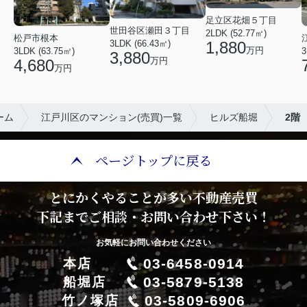
足立区花畑５丁目
世田谷区瀬田３丁目
2LDK (52.77㎡)
松戸市根本
3LDK (66.43㎡)
1,880
万円
3LDK (63.75㎡)
3
3,880
万円
4,680
万円
ーム
江戸川区のマンション(売買)一覧
ヒルズ船堀
2階
ページトップに戻る
とにかくやることが多い不動産売買
下記までご相談・お問い合わせ下さい！
お気軽にお問い合わせください
03-6458-0914
本店
03-5879-5138
船堀店
03-5809-6906
竹ノ塚店