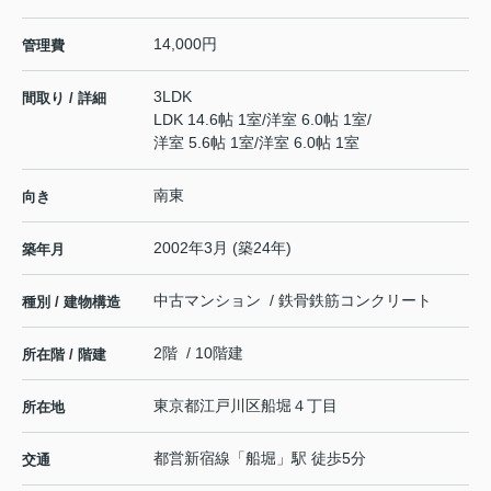
14,000円
管理費
3LDK
間取り / 詳細
LDK 14.6帖 1室
/
洋室 6.0帖 1室
/
洋室 5.6帖 1室
/
洋室 6.0帖 1室
南東
向き
2002年3月 (築24年)
築年月
中古マンション / 鉄骨鉄筋コンクリート
種別 / 建物構造
2階 / 10階建
所在階 / 階建
東京都
江戸川区
船堀
４丁目
所在地
都営新宿線
「
船堀
」駅 徒歩5分
交通