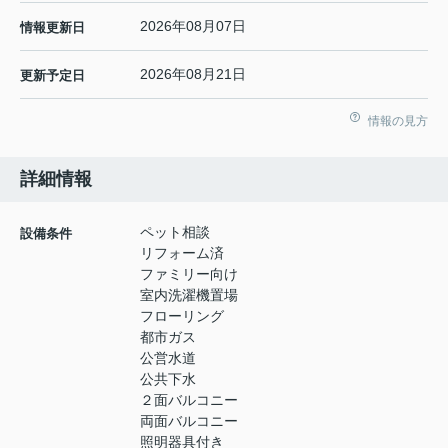
2026年08月07日
情報更新日
2026年08月21日
更新予定日
情報の見方
詳細情報
ペット相談
設備条件
リフォーム済
ファミリー向け
室内洗濯機置場
フローリング
都市ガス
公営水道
公共下水
２面バルコニー
両面バルコニー
照明器具付き