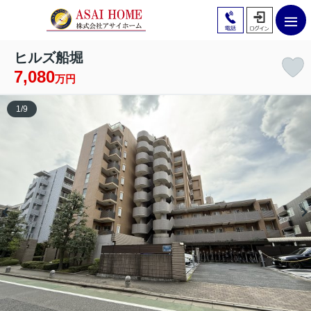
ヒルズ船堀
7,080
万円
1
/
9