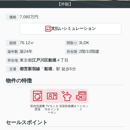
【外観】
7,080万円
価格
支払いシミュレーション
76.12㎡
3LDK
面積
間取り
築24年
2階/10階建
築年数
所在階
東京都
江戸川区
船堀
４丁目
所在地
都営新宿線
「
船堀
」駅 徒歩5分
交通
物件の特徴
室内洗濯機
TVモニタ
浴室乾燥機
オートロッ
置場
付きインタ
ク
ーホン
セールスポイント