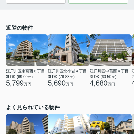
近隣の物件
江戸川区東葛西６丁目
江戸川区北小岩４丁目
江戸川区中葛西４丁目
3LDK (69.09㎡)
3LDK (76.83㎡)
3LDK (60.50㎡)
2
5,799
5,690
4,680
万円
万円
万円
よく見られている物件