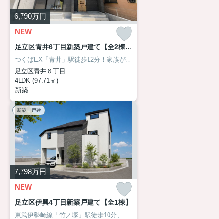
6,790
万円
NEW
足立区青井6丁目新築戸建て【全2棟】 B号棟
つくばEX「青井」駅徒歩12分！家族がゆったり過ごせる18帖超のLDKに、WIC・SIC・全居室収納を備えた収納豊富な4LDKです。長期優良住宅に加え、住宅性能評価取得で、耐震性や省エネ性など第三者評価による安心の住まい。駐車2台可能で、お子さまの成長やライフスタイルの変化にも柔軟に対応できる、永く快適に暮らせる一邸です。詳しくはアサイホーム 03－6458－0914 までお気軽にご相談ください！
足立区青井６丁目
4LDK (97.71㎡)
新築
新築一戸建
7,798
万円
NEW
足立区伊興4丁目新築戸建て【全1棟】
東武伊勢崎線「竹ノ塚」駅徒歩10分、開放感あふれる南西角地に誕生する太陽光発電搭載のエコ住宅！省エネ性能と経済性を兼ね備えた住まいです。吹き抜け天井が生み出す明るく伸びやかなLDKに加え、ロフトやウォークインクローゼット、シューズインクローゼットなど豊富な収納を備え、住空間をすっきり広々と活用できます。まずはアサイホーム【03-6458-0914】までお気軽にお問合せ下さい！