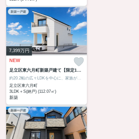
新築一戸建
7,399
万円
NEW
足立区東六月町新築戸建て【限定1棟】
約20.2帖の広々LDKを中心に、家族が自然と集まり、笑顔が生まれる住まいです。開放感あふれるバルコニーや大容量のキッチン収納、ビルトインガレージなど、毎日の暮らしを快適にする工夫が随所に。休日には家族でゆったりと食卓を囲み、何気ない毎日が少しずつ特別な思い出へと変わっていく一邸です。まずはアサイホーム【03-6458-0914】までお気軽にお問合せ下さい！
足立区東六月町
3LDK＋S(納戸) (112.07㎡)
新築
新築一戸建