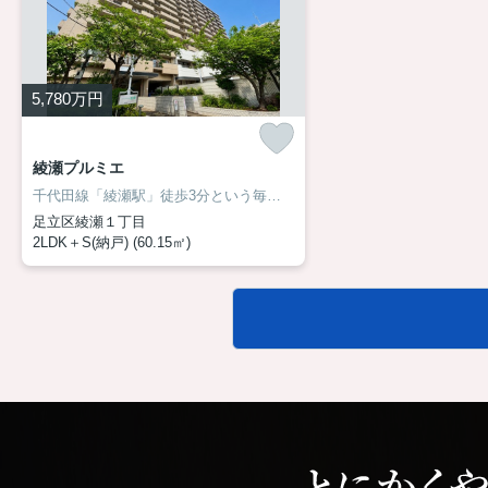
5,780
万円
綾瀬プルミエ
千代田線「綾瀬駅」徒歩3分という毎日のゆとりに加え、新しく生まれ変わった室内なら、お引越し後すぐに気持ちよく新生活を始められます。収納力のあるWICやサービスルームは、ご家族構成やライフスタイルの変化にも柔軟に対応。住まいに求める「便利さ」と「心地よさ」をどちらも叶えたい方へ、自信を持っておすすめできる一邸です。詳しくはアサイホーム までお気軽にお問い合わせください！
足立区綾瀬１丁目
2LDK＋S(納戸) (60.15㎡)