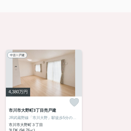
中古一戸建
4,380
万円
市川市大野町3丁目売戸建
JR武蔵野線「市川大野」駅徒歩5分の好立地！築4年の築浅住宅！太陽光発電＆蓄電システムを備え、毎月の光熱費を抑えながら、もしもの災害時にも安心できるお住まいです！約17.5帖のLDKは家族が自然と集まる開放的な空間。駅近の利便性と省エネ性能、そして築浅ならではの美しさを兼ね備えた一邸です。詳細はお気軽にアサイホームまでお問い合わせください！ →→→ 03-6458-0914
市川市大野町３丁目
3LDK (94.76㎡)