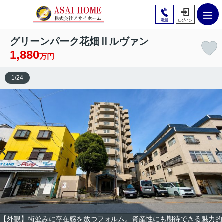
グリーンパーク花畑Ⅱルヴァン
1,880
万円
1
/
24
【外観】街並みに存在感を放つフォルム。資産性にも期待できる魅力的