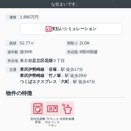
な住まいです。
1,880万円
価格
支払いシミュレーション
52.77㎡
2LDK
面積
間取り
築39年
8階/8階建
築年数
所在階
東京都
足立区
花畑
５丁目
所在地
東武伊勢崎線
「
谷塚
」駅 徒歩17分
交通
東武伊勢崎線
「
竹ノ塚
」駅 徒歩28分
つくばエクスプレス
「
六町
」駅 徒歩47分
物件の特徴
室内洗濯機
TVモニタ
浴室乾燥機
置場
付きインタ
ーホン