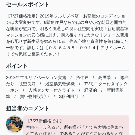
セールスポイント
【7/27価格改定】2019年フルリノベ済！お部屋のコンディショ
ンは大変良好です。8階角住戸ならではの爽やかな朝日と開放的
な眺望が魅力で、明るく風通しの良い住空間を実現！新耐震基準
マンションの安心感に加え、購入後すぐに大きなリフォーム費用
を心配せず新生活を始められる、住み心地と資産性を兼ね備えた
一邸です。詳しくは【０３-６４５８－０９１４】アサイホーム
までお気軽ご相談ください！
ポイント
2019年フルリノベーション実施
/
角住戸
/
高層階
/
陽当
たり
眺望良好
/
浴室換気乾燥機
/
TVモニター付きインタ
ーホン
/
人感センサー付きライト
/
経済的
/
新耐震基
準
/
買い物施設近い
/
3駅利用可
/
担当者のコメント
【7/27新価格です】
室内へ一歩入ると、所有様が「とても大切に住まわ
れてきた住まい」であることがすぐに伝わるかと存