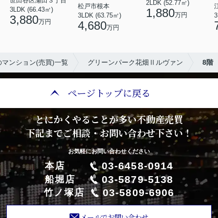
世田谷区瀬田３丁目
2LDK (52.77㎡)
松戸市根本
3LDK (66.43㎡)
1,880
万円
3LDK (63.75㎡)
3
3,880
万円
4,680
万円
マンション(売買)一覧
グリーンパーク花畑Ⅱルヴァン
8階
ページトップに戻る
とにかくやることが多い不動産売買
下記までご相談・お問い合わせ下さい！
お気軽にお問い合わせください
03-6458-0914
本店
03-5879-5138
船堀店
03-5809-6906
竹ノ塚店
メールでお問い合わせ