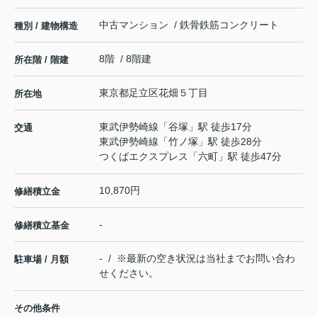
中古マンション / 鉄骨鉄筋コンクリート
種別 / 建物構造
8階 / 8階建
所在階 / 階建
東京都
足立区
花畑
５丁目
所在地
東武伊勢崎線
「
谷塚
」駅 徒歩17分
交通
東武伊勢崎線
「
竹ノ塚
」駅 徒歩28分
つくばエクスプレス
「
六町
」駅 徒歩47分
10,870円
修繕積立金
-
修繕積立基金
- / ※最新の空き状況は当社までお問い合わ
駐車場 / 月額
せください。
その他条件