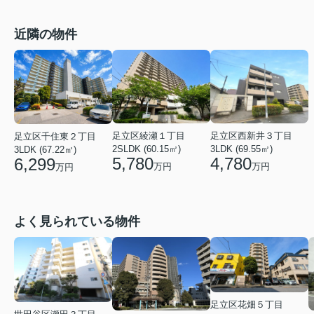
近隣の物件
足立区綾瀬１丁目
足立区西新井３丁目
足立区千住東２丁目
2SLDK (60.15㎡)
3LDK (69.55㎡)
3LDK (67.22㎡)
5,780
4,780
6,299
万円
万円
万円
よく見られている物件
足立区花畑５丁目