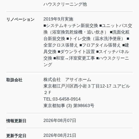
ハウスクリーニング他
2019年9月実施
リノベーション
■システムキッチン新規交換 ■ユニットバス交
換（浴室換気乾燥機・追い炊き） ■洗面化粧
台新規交換 ■トイレ交換（温水洗浄便座） ■
全室クロス張替え ■フロアタイル張替え ■建
具交換 ■ダウンライト設置 ■スイッチパネル
交換 ■和室→洋室変更工事 ■ハウスクリーニ
ング
株式会社 アサイホーム
取扱会社
東京都江戸川区西小岩３丁目12-17 ユアビル
２Ｆ
TEL:
03-6458-0914
東京都知事 (3) 第98663号
2026年08月07日
情報更新日
2026年08月21日
更新予定日