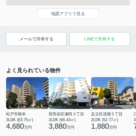
地図アプリで見る
メールで共有する
LINEで共有する
よく見られている物件
松戸市根本
世田谷区瀬田３丁目
足立区花畑５丁目
3LDK (63.75㎡)
3LDK (66.43㎡)
2LDK (52.77㎡)
3
4,680
3,880
1,880
万円
万円
万円