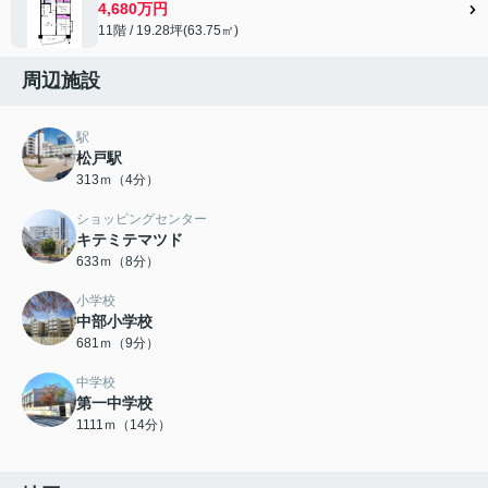
4,680万円
11階 / 19.28坪(63.75㎡)
周辺施設
駅
松戸駅
313ｍ（4分）
ショッピングセンター
キテミテマツド
633ｍ（8分）
小学校
中部小学校
681ｍ（9分）
中学校
第一中学校
1111ｍ（14分）