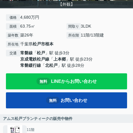
【外観】
4,680万円
価格
63.75㎡
3LDK
面積
間取り
築26年
11階/13階建
築年数
所在階
千葉県
松戸市
根本
所在地
常磐線
「
松戸
」駅 徒歩3分
交通
京成電鉄松戸線
「
上本郷
」駅 徒歩23分
常磐緩行線
「
北松戸
」駅 徒歩28分
LINEからお問い合わせ
無料
お問い合わせ
無料
アムス松戸ブランティークの販売中物件
11階