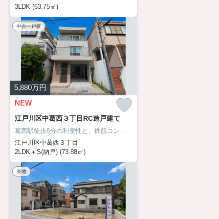
3LDK (63.75㎡)
中古一戸建
5,880
万円
NEW
江戸川区中葛西３丁目RC造戸建て
葛西駅徒歩8分の利便性と、鉄筋コンクリート造がもたらす確かな安心を兼ね備えた住まいになります！ 通勤・通学や毎日のお買い物が快適なのはもちろん、昨今注目される地震への備えという面でも心強い構造です。新規リフォームにより室内も気持ちよく生まれ変わり、便利さ・安心・快適さをバランス良く備えた、これから長く暮らしたいご家族におすすめの一邸です。！本物件の魅力をぜひ現地でご体感ください！
江戸川区中葛西３丁目
2LDK＋S(納戸) (73.88㎡)
売地