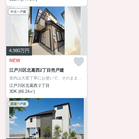
中古一戸建
4,980
万円
NEW
江戸川区北葛西2丁目売戸建
室内は大変丁寧にお使いで、そのままでも気持ちよく新生活を始められる住まいです。ゆとりあるワイドなシステムキッチンは毎日の家事を快適にし、収納力のあるグルニエや使い勝手の良い和室、広々とした玄関など、暮らしやすさを考えた間取りも魅力。教育施設や買物施設、公園が徒歩圏に揃い、家族みんなが心地よく暮らせる住環境です。将来的にはお好みに合わせたリフォームも楽しめる一邸です。
江戸川区北葛西２丁目
3DK (66.24㎡)
新築一戸建