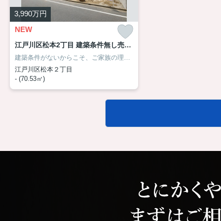
3,990
万円
NEW
江戸川区松本2丁目 建築条件無し売地 A区画
建築条件がないからこそ、ご家族の理想を一つひとつ形にできる自由設計の売地です。約21坪の敷地は、住まいだけでなく将来の資産としても価値を育てられる一画。閑静な住宅街にありながら生活利便施設も身近で、毎日の暮らしが心地よく整います。ご家族の暮らし方やライフプランに合わせた住まいづくりが実現できる、希少性の高い一画です。詳しくはアサイホーム【03-6458-0914】までお気軽にお問合せ下さい！
江戸川区松本２丁目
- (70.53㎡)