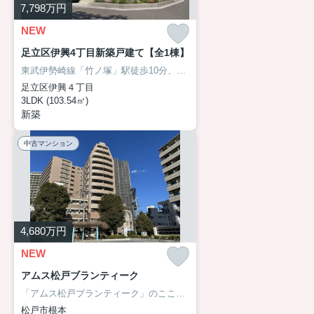
7,798
万円
NEW
足立区伊興4丁目新築戸建て【全1棟】
東武伊勢崎線「竹ノ塚」駅徒歩10分、開放感あふれる南西角地に誕生する太陽光発電搭載のエコ住宅！省エネ性能と経済性を兼ね備えた住まいです。吹き抜け天井が生み出す明るく伸びやかなLDKに加え、ロフトやウォークインクローゼット、シューズインクローゼットなど豊富な収納を備え、住空間をすっきり広々と活用できます。まずはアサイホーム【03-6458-0914】までお気軽にお問合せ下さい！
足立区伊興４丁目
3LDK (103.54㎡)
新築
中古マンション
4,680
万円
NEW
アムス松戸ブランティーク
「アムス松戸ブランティーク」のここがイチオシ♪
松戸駅、徒歩3分の好
松戸市根本