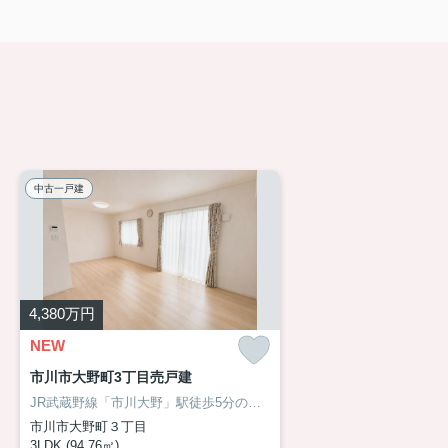
中古一戸建
4,380
万円
NEW
市川市大野町3丁目売戸建
JR武蔵野線「市川大野」駅徒歩5分の好立地！築4年の築浅住宅！太陽光発電＆蓄電システムを備え、毎月の光熱費を抑えながら、もしもの災害時にも安心できるお住まいです！約17.5帖のLDKは家族が自然と集まる開放的な空間。駅近の利便性と省エネ性能、そして築浅ならではの美しさを兼ね備えた一邸です。詳細はお気軽にアサイホームまでお問い合わせください！ →→→ 03-6458-0914
市川市大野町３丁目
3LDK (94.76㎡)