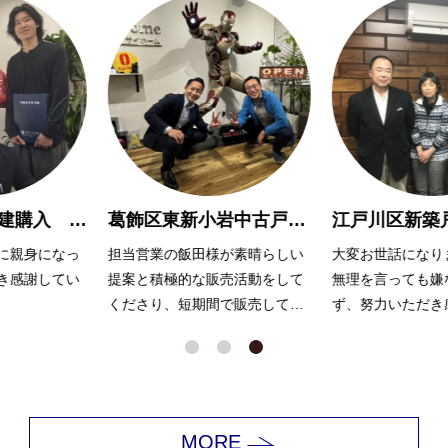
葛飾区東新小岩中古戸建 売却 Ｈ様
江戸川区新築戸建て購入 M様
が素晴らしい
大変お世話になりました。
岩井さんには、常
売活動をして
無理を言っても嫌な顔一つ見せ
て相談に乗って頂
で販売してく
ず、努力いただき感謝しており
ます。
ます。
色々とすぐに調べ
返答をいただき、
できました！
ありがとうござい
MORE