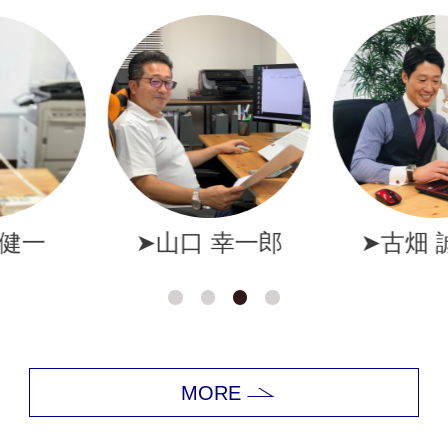
幸一郎
➤古畑 誠一郎
➤岩井
MORE