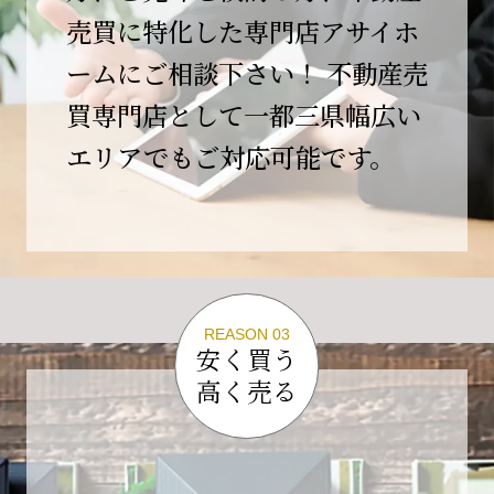
この節目を無事に迎えることができましたの
売買に特化した専門店アサイホ
は、日頃よりご愛顧いただいているお客様、お
ームにご相談下さい！ 不動産売
力添えをいただいている取引先の皆様、そして
支えてくださったすべての関係者の皆様のおか
買専門店として一都三県幅広い
げであり、心より深く感謝申し上げます。
エリアでもご対応可能です。
10年という年月の中で、多くのご縁と学びをい
ただき、今日の当社があります。
しかしながら、10周年は通過点にすぎません。
これからの10年、20年に向けて、より一層サー
ビスの質を高め、皆様に安心と価値を提供でき
る企業へと成長してまいります。
REASON 03
変化の激しい時代だからこそ、初心を忘れず、
安く買う
挑戦を続け、社会に必要とされる存在であり続
高く売る
けることをお約束いたします。
今後とも変わらぬご支援、ご指導を賜りますよ
う、何卒よろしくお願い申し上げます。