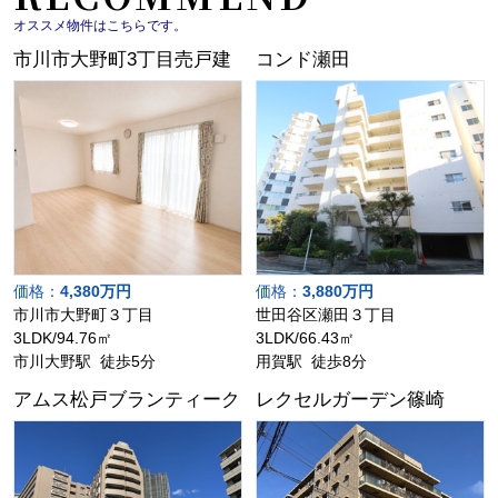
オススメ物件はこちらです。
市川市大野町3丁目売戸建
コンド瀬田
価格：
4,380万円
価格：
3,880万円
市川市大野町３丁目
世田谷区瀬田３丁目
3LDK/94.76㎡
3LDK/66.43㎡
市川大野駅 徒歩5分
用賀駅 徒歩8分
アムス松戸ブランティーク
レクセルガーデン篠崎