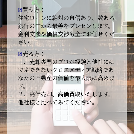
買う方：
2026-01-09
【新年あけましておめでとうございます】
住宅ローンに絶対の自信あり、数ある
銀行の中から最善をプレゼンします。
本日より始業いたしました。
金利交渉や価格交渉も全てお任せくだ
さい。
昨年は多くのご縁とご支援をいただき、心より
感謝申し上げます。
売る方：
本年も地域に根ざし、誠実な仕事を積み重ねて
１．売却専門のプロが経験と他社には
参ります。
マネできないクロスメディア戦略であ
なたの不動産の価値を最大限に高めま
引き続きどうぞよろしくお願いいたします。
す。
2025-12-20
２．高価売却、高価買取いたします。
【年末年始休業のお知らせ】
他社様と比べてみてください。
平素は格別のご愛顧を賜り、誠にありがとうご
ざいます。
下記期間を年末年始休業とさせて頂きます。