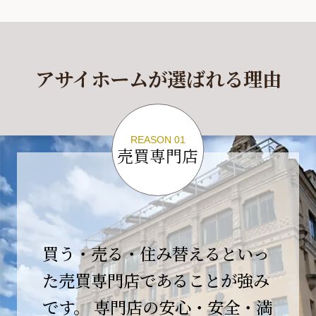
休業期間
2026年4月29日(水)～2026年5月6日(水)
アサイホームが選ばれる理由
休業期間中に頂きましたお問い合わせにつきま
しては、
2026年5月7日(木)以降、順次対応させて頂きま
す。
REASON 01
売買専門店
ご不便をおかけいたしますが、何卒ご理解の程
よろしくお願いいたします。
2026-04-17
【臨時休業のお知らせ】
買う・売る・住み替えるといっ
平素より格別のご愛顧を賜り、誠にありがとう
ございます。
た売買専門店であることが強み
です。 専門店の安心・安全・満
誠に勝手ながら、弊社開業10周年イベント開催