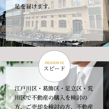
の為、
足を届けます。
４月２６日(日)は臨時休業とさせていただきま
す。
これもひとえに皆様のご支援の賜物と、心より感謝申し上
げます。
ご不便をおかけしますが、何卒よろしくお願い
いたします。
翌日より通常営業いたします。
REASON 02
スピード
2026-02-01
【開業10周年のご挨拶】
平素より格別のご高配を賜り、誠にありがとう
江戸川区・葛飾区・足立区・荒
ございます。
川区で不動産の購入を検討の
おかげさまで当社は、2026年2月1日をもちまし
方、ご売却を検討の方、不動産
て開業10周年を迎えることができました。