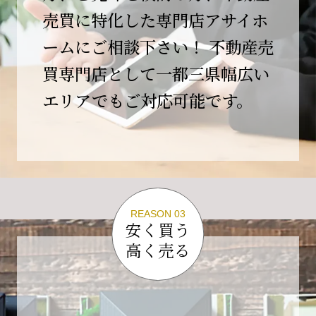
この節目を無事に迎えることができましたの
売買に特化した専門店アサイホ
は、日頃よりご愛顧いただいているお客様、お
ームにご相談下さい！ 不動産売
力添えをいただいている取引先の皆様、そして
支えてくださったすべての関係者の皆様のおか
買専門店として一都三県幅広い
げであり、心より深く感謝申し上げます。
エリアでもご対応可能です。
10年という年月の中で、多くのご縁と学びをい
ただき、今日の当社があります。
しかしながら、10周年は通過点にすぎません。
これからの10年、20年に向けて、より一層サー
ビスの質を高め、皆様に安心と価値を提供でき
る企業へと成長してまいります。
REASON 03
変化の激しい時代だからこそ、初心を忘れず、
安く買う
挑戦を続け、社会に必要とされる存在であり続
高く売る
けることをお約束いたします。
今後とも変わらぬご支援、ご指導を賜りますよ
う、何卒よろしくお願い申し上げます。