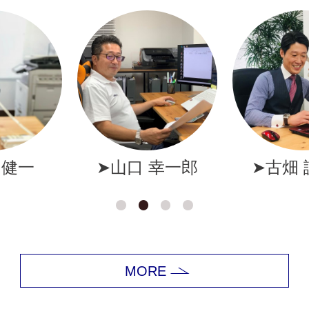
幸一郎
➤古畑 誠一郎
➤岩井
MORE