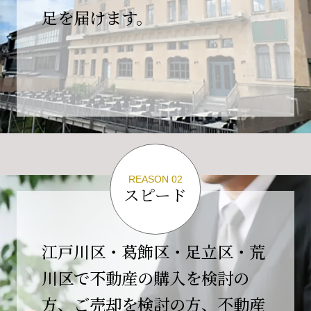
の為、
足を届けます。
４月２６日(日)は臨時休業とさせていただきま
す。
これもひとえに皆様のご支援の賜物と、心より感謝申し上
げます。
ご不便をおかけしますが、何卒よろしくお願い
いたします。
翌日より通常営業いたします。
REASON 02
スピード
2026-02-01
【開業10周年のご挨拶】
平素より格別のご高配を賜り、誠にありがとう
江戸川区・葛飾区・足立区・荒
ございます。
川区で不動産の購入を検討の
おかげさまで当社は、2026年2月1日をもちまし
方、ご売却を検討の方、不動産
て開業10周年を迎えることができました。