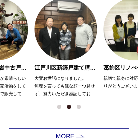
江戸川区新築戸建て購入 M様
葛飾区リノべーションマンション購入 O様
ました。
親切で親身に対応して頂き、あ
担当営業の飯田様
な顔一つ見せ
りがとうございました！
提案と積極的な販
感謝しており
くださり、短期間
れました。
MORE