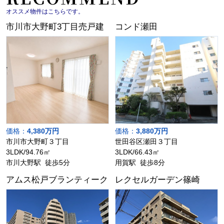
オススメ物件はこちらです。
市川市大野町3丁目売戸建
コンド瀬田
価格：
4,380万円
価格：
3,880万円
市川市大野町３丁目
世田谷区瀬田３丁目
3LDK/94.76㎡
3LDK/66.43㎡
市川大野駅 徒歩5分
用賀駅 徒歩8分
アムス松戸ブランティーク
レクセルガーデン篠崎