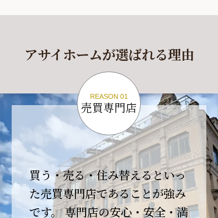
休業期間
2026年4月29日(水)～2026年5月6日(水)
アサイホームが選ばれる理由
休業期間中に頂きましたお問い合わせにつきま
しては、
2026年5月7日(木)以降、順次対応させて頂きま
す。
REASON 01
売買専門店
ご不便をおかけいたしますが、何卒ご理解の程
よろしくお願いいたします。
2026-04-17
【臨時休業のお知らせ】
買う・売る・住み替えるといっ
平素より格別のご愛顧を賜り、誠にありがとう
ございます。
た売買専門店であることが強み
です。 専門店の安心・安全・満
誠に勝手ながら、弊社開業10周年イベント開催