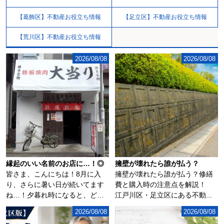
【葛飾区】不動産お役立ち情報
【足立区】不動産お役立ち情報
【荒川区】不動産お役立ち情報
2026/08/08
2026/08/08
縁起のいい名前のお店に…！◎
擁壁が壊れたら誰が払う？
皆さま、こんにちは！8月に入
擁壁が壊れたら誰が払う？修繕
り、さらに暑い日が続いてます
費と購入時の注意点を解説！
ね…！夕暮れ時になると、どこ
江戸川区・足立区にある不動...
からともなく花火...
2026/08/08
2026/08/08