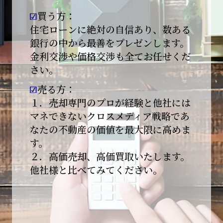
買う方：
2026-01-09
【新年あけましておめでとうございます】
住宅ローンに絶対の自信あり、数ある
銀行の中から最善をプレゼンします。
本日より始業いたしました。
金利交渉や価格交渉も全てお任せくだ
さい。
昨年は多くのご縁とご支援をいただき、心より
感謝申し上げます。
売る方：
本年も地域に根ざし、誠実な仕事を積み重ねて
１．売却専門のプロが経験と他社には
参ります。
マネできないクロスメディア戦略であ
なたの不動産の価値を最大限に高めま
引き続きどうぞよろしくお願いいたします。
す。
2025-12-20
２．高価売却、高価買取いたします。
【年末年始休業のお知らせ】
他社様と比べてみてください。
平素は格別のご愛顧を賜り、誠にありがとうご
ざいます。
下記期間を年末年始休業とさせて頂きます。