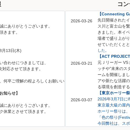
報
コン
【Connecting Ga
先日開催されたイベント「
2026-03-26
誠にありがとうございます。
ス川と富士山を繋
頂きます。
きました。
本イベ
場者で盛り上がり
せていただくとと
8月13日(木)
した。
【ACT PROJE
元Ｊリーガー V
い合わせにつきましては、
2026-03-21
ッチや
"未来のス
、順次対応させて頂きます。
ームを開催しまし
アや新たな活躍の
、何卒ご理解の程よろしくお願いい
る環境を創造する
【東京ホーリー祭り
お知らせ】
2026年3月7日
2026-03-07
東京最大級の屋内
誠にありがとうございます。
ホーリー祭りは、
ク休業とさせて頂きます。
「色の祭り(Festi
今回弊社は、スポ
不動産相談ブース
5月6日(水)