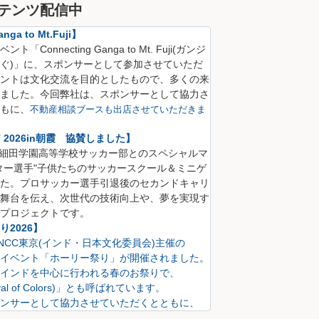
テンツ配信中
nga to Mt.Fuji】
Connecting Ganga to Mt. Fuji(
ガンジ
ぐ)
」に、
スポンサーとして参加させていただ
ントは文化交流を目的としたもので、多くの来
ました。
今回弊社は、スポンサーとして協力さ
も
に、
不動産相談ブースも出店させていただきま
CT 2026in朝霞 協賛しました】
S 細田学園高等学校サッカー部とのスペシャルマ
ター選手"子供たちのサッカースクール＆ミニゲ
た。プロサッカー選手引退後のセカンドキャリ
舞台を伝え、次世代の技術向上や、夢を実現す
プロジェクトです。
2026】
にINCC東京(インド・日本文化委員会)主催の
イベント「ホーリー祭り」が開催されました。
インドを中心に行われる春のお祭りで、
val of Colors)」とも呼ばれています。
ンサーとして協力させていただくとともに、
も出店させていただきました。