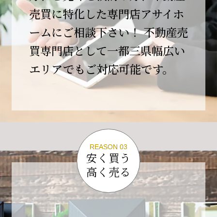
この節目を無事に迎えることができましたの
売買に特化した専門店アサイホ
は、日頃よりご愛顧いただいているお客様、お
ームにご相談下さい！ 不動産売
力添えをいただいている取引先の皆様、そして
支えてくださったすべての関係者の皆様のおか
買専門店として一都三県幅広い
げであり、心より深く感謝申し上げます。
エリアでもご対応可能です。
10年という年月の中で、多くのご縁と学びをい
ただき、今日の当社があります。
しかしながら、10周年は通過点にすぎません。
これからの10年、20年に向けて、より一層サー
ビスの質を高め、皆様に安心と価値を提供でき
る企業へと成長してまいります。
REASON 03
変化の激しい時代だからこそ、初心を忘れず、
安く買う
挑戦を続け、社会に必要とされる存在であり続
高く売る
けることをお約束いたします。
今後とも変わらぬご支援、ご指導を賜りますよ
う、何卒よろしくお願い申し上げます。