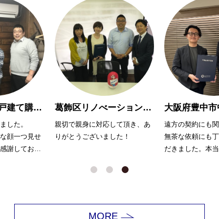
葛飾区リノべーションマンション購入 O様
大阪府豊中市中古マンション購入Y様
して頂き、あ
遠方の契約にも関わらず、また
大変お世話になり
した！
無茶な依頼にも丁寧に対応いた
無理を言っても嫌
だきました。本当にありがとう
ず、努力いただき
ございました。
ます。
MORE