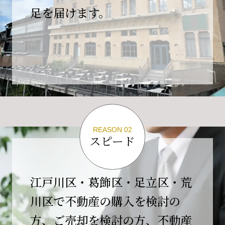
の為、
足を届けます。
４月２６日(日)は臨時休業とさせていただきま
す。
これもひとえに皆様のご支援の賜物と、心より感謝申し上
げます。
ご不便をおかけしますが、何卒よろしくお願い
いたします。
翌日より通常営業いたします。
REASON 02
スピード
2026-02-01
【開業10周年のご挨拶】
平素より格別のご高配を賜り、誠にありがとう
江戸川区・葛飾区・足立区・荒
ございます。
川区で不動産の購入を検討の
おかげさまで当社は、2026年2月1日をもちまし
方、ご売却を検討の方、不動産
て開業10周年を迎えることができました。