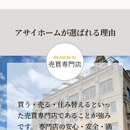
休業期間
2026年4月29日(水)～2026年5月6日(水)
アサイホームが選ばれる理由
休業期間中に頂きましたお問い合わせにつきま
しては、
2026年5月7日(木)以降、順次対応させて頂きま
す。
REASON 01
売買専門店
ご不便をおかけいたしますが、何卒ご理解の程
よろしくお願いいたします。
2026-04-17
【臨時休業のお知らせ】
買う・売る・住み替えるといっ
平素より格別のご愛顧を賜り、誠にありがとう
ございます。
た売買専門店であることが強み
です。 専門店の安心・安全・満
誠に勝手ながら、弊社開業10周年イベント開催