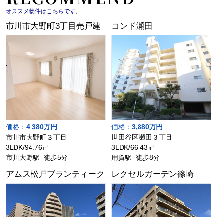
オススメ物件はこちらです。
市川市大野町3丁目売戸建
コンド瀬田
価格：
4,380万円
価格：
3,880万円
市川市大野町３丁目
世田谷区瀬田３丁目
3LDK/94.76㎡
3LDK/66.43㎡
市川大野駅 徒歩5分
用賀駅 徒歩8分
アムス松戸ブランティーク
レクセルガーデン篠崎