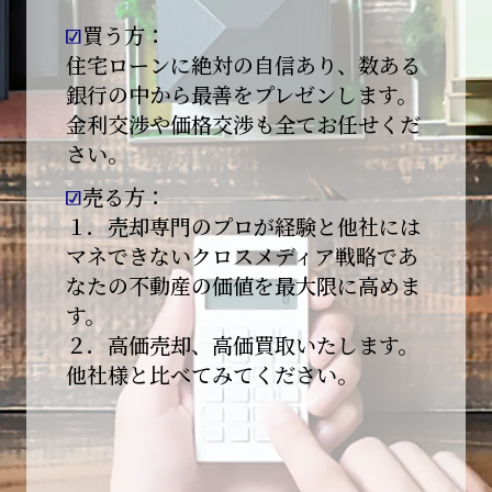
買う方：
2026-01-09
【新年あけましておめでとうございます】
住宅ローンに絶対の自信あり、数ある
銀行の中から最善をプレゼンします。
本日より始業いたしました。
金利交渉や価格交渉も全てお任せくだ
さい。
昨年は多くのご縁とご支援をいただき、心より
感謝申し上げます。
売る方：
本年も地域に根ざし、誠実な仕事を積み重ねて
１．売却専門のプロが経験と他社には
参ります。
マネできないクロスメディア戦略であ
なたの不動産の価値を最大限に高めま
引き続きどうぞよろしくお願いいたします。
す。
2025-12-20
２．高価売却、高価買取いたします。
【年末年始休業のお知らせ】
他社様と比べてみてください。
平素は格別のご愛顧を賜り、誠にありがとうご
ざいます。
下記期間を年末年始休業とさせて頂きます。