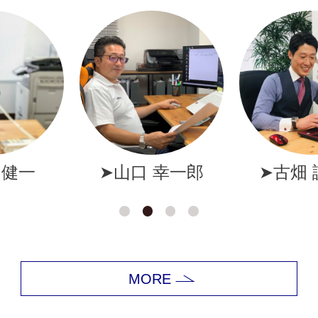
幸一郎
➤古畑 誠一郎
➤岩井
MORE