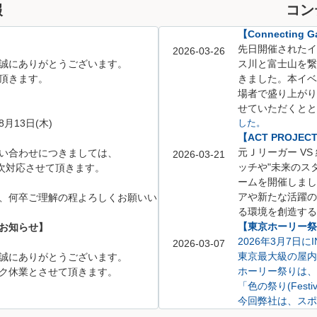
報
コン
【Connecting Ga
先日開催されたイベント「
2026-03-26
誠にありがとうございます。
ス川と富士山を繋
頂きます。
きました。
本イベ
場者で盛り上がり
せていただくとと
8月13日(木)
した。
【ACT PROJE
元Ｊリーガー V
い合わせにつきましては、
2026-03-21
ッチや
"未来のス
、順次対応させて頂きます。
ームを開催しまし
アや新たな活躍の
、何卒ご理解の程よろしくお願いい
る環境を創造する
【東京ホーリー祭り
お知らせ】
2026年3月7日
2026-03-07
東京最大級の屋内
誠にありがとうございます。
ホーリー祭りは、
ク休業とさせて頂きます。
「色の祭り(Festi
今回弊社は、スポ
不動産相談ブース
5月6日(水)