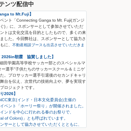
テンツ配信中
nga to Mt.Fuji】
Connecting Ganga to Mt. Fuji(
ガンジ
ぐ)
」に、
スポンサーとして参加させていただ
ントは文化交流を目的としたもので、多くの来
ました。
今回弊社は、スポンサーとして協力さ
も
に、
不動産相談ブースも出店させていただきま
CT 2026in朝霞 協賛しました】
S 細田学園高等学校サッカー部とのスペシャルマ
ター選手"子供たちのサッカースクール＆ミニゲ
た。プロサッカー選手引退後のセカンドキャリ
舞台を伝え、次世代の技術向上や、夢を実現す
プロジェクトです。
2026】
にINCC東京(インド・日本文化委員会)主催の
イベント「ホーリー祭り」が開催されました。
インドを中心に行われる春のお祭りで、
val of Colors)」とも呼ばれています。
ンサーとして協力させていただくとともに、
も出店させていただきました。