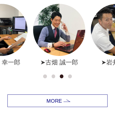
幸一郎
➤古畑 誠一郎
➤岩井
MORE