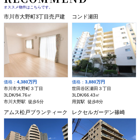
オススメ物件はこちらです。
市川市大野町3丁目売戸建
コンド瀬田
価格：
4,380万円
価格：
3,880万円
市川市大野町３丁目
世田谷区瀬田３丁目
3LDK/94.76㎡
3LDK/66.43㎡
市川大野駅 徒歩5分
用賀駅 徒歩8分
アムス松戸ブランティーク
レクセルガーデン篠崎