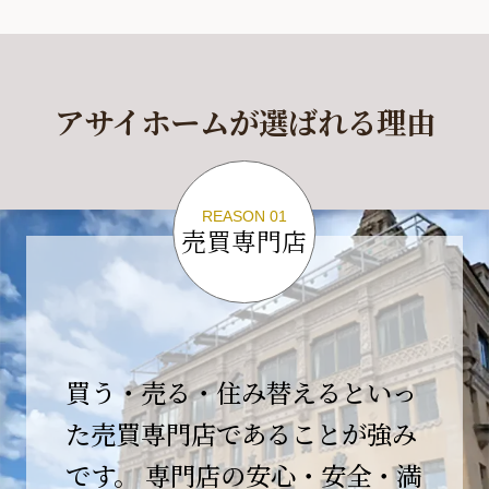
休業期間
2026年4月29日(水)～2026年5月6日(水)
アサイホームが選ばれる理由
休業期間中に頂きましたお問い合わせにつきま
しては、
2026年5月7日(木)以降、順次対応させて頂きま
す。
REASON 01
売買専門店
ご不便をおかけいたしますが、何卒ご理解の程
よろしくお願いいたします。
2026-04-17
【臨時休業のお知らせ】
買う・売る・住み替えるといっ
平素より格別のご愛顧を賜り、誠にありがとう
ございます。
た売買専門店であることが強み
です。 専門店の安心・安全・満
誠に勝手ながら、弊社開業10周年イベント開催