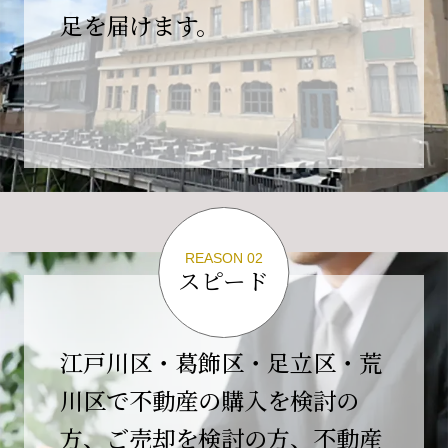
の為、
足を届けます。
４月２６日(日)は臨時休業とさせていただきま
す。
これもひとえに皆様のご支援の賜物と、心より感謝申し上
げます。
ご不便をおかけしますが、何卒よろしくお願い
いたします。
翌日より通常営業いたします。
REASON 02
スピード
2026-02-01
【開業10周年のご挨拶】
平素より格別のご高配を賜り、誠にありがとう
江戸川区・葛飾区・足立区・荒
ございます。
川区で不動産の購入を検討の
おかげさまで当社は、2026年2月1日をもちまし
方、ご売却を検討の方、不動産
て開業10周年を迎えることができました。