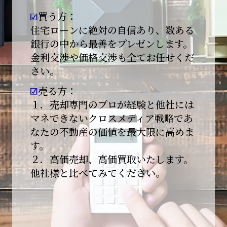
買う方：
2026-01-09
【新年あけましておめでとうございます】
住宅ローンに絶対の自信あり、数ある
銀行の中から最善をプレゼンします。
本日より始業いたしました。
金利交渉や価格交渉も全てお任せくだ
さい。
昨年は多くのご縁とご支援をいただき、心より
感謝申し上げます。
売る方：
本年も地域に根ざし、誠実な仕事を積み重ねて
１．売却専門のプロが経験と他社には
参ります。
マネできないクロスメディア戦略であ
なたの不動産の価値を最大限に高めま
引き続きどうぞよろしくお願いいたします。
す。
2025-12-20
２．高価売却、高価買取いたします。
【年末年始休業のお知らせ】
他社様と比べてみてください。
平素は格別のご愛顧を賜り、誠にありがとうご
ざいます。
下記期間を年末年始休業とさせて頂きます。