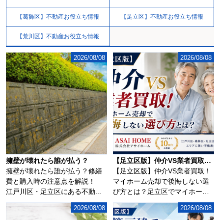
【葛飾区】不動産お役立ち情報
【足立区】不動産お役立ち情報
【荒川区】不動産お役立ち情報
2026/08/08
2026/08/08
擁壁が壊れたら誰が払う？
【足立区版】仲介VS業者買取！マイホーム売却で後悔しない選び方とは？
擁壁が壊れたら誰が払う？修繕
【足立区版】仲介VS業者買取！
費と購入時の注意点を解説！
マイホーム売却で後悔しない選
江戸川区・足立区にある不動...
び方とは？足立区でマイホーム
の売却を考え始...
2026/08/08
2026/08/08