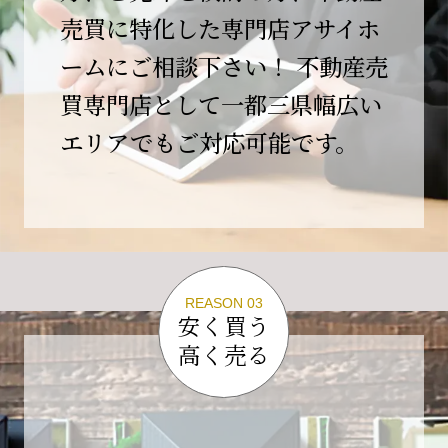
この節目を無事に迎えることができましたの
売買に特化した専門店アサイホ
は、日頃よりご愛顧いただいているお客様、お
ームにご相談下さい！ 不動産売
力添えをいただいている取引先の皆様、そして
支えてくださったすべての関係者の皆様のおか
買専門店として一都三県幅広い
げであり、心より深く感謝申し上げます。
エリアでもご対応可能です。
10年という年月の中で、多くのご縁と学びをい
ただき、今日の当社があります。
しかしながら、10周年は通過点にすぎません。
これからの10年、20年に向けて、より一層サー
ビスの質を高め、皆様に安心と価値を提供でき
る企業へと成長してまいります。
REASON 03
変化の激しい時代だからこそ、初心を忘れず、
安く買う
挑戦を続け、社会に必要とされる存在であり続
高く売る
けることをお約束いたします。
今後とも変わらぬご支援、ご指導を賜りますよ
う、何卒よろしくお願い申し上げます。