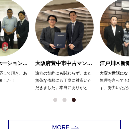
葛飾区リノべーションマンション購入 O様
大阪府豊中市中古マンション購入Y様
して頂き、あ
遠方の契約にも関わらず、また
大変お世話になり
した！
無茶な依頼にも丁寧に対応いた
無理を言っても嫌
だきました。本当にありがとう
ず、努力いただき
ございました。
ます。
MORE