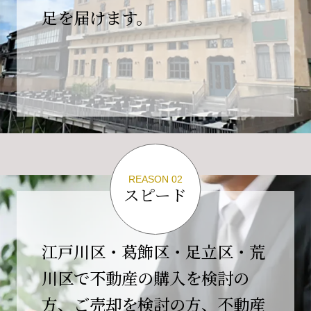
の為、
足を届けます。
４月２６日(日)は臨時休業とさせていただきま
す。
これもひとえに皆様のご支援の賜物と、心より感謝申し上
げます。
ご不便をおかけしますが、何卒よろしくお願い
いたします。
翌日より通常営業いたします。
REASON 02
スピード
2026-02-01
【開業10周年のご挨拶】
平素より格別のご高配を賜り、誠にありがとう
江戸川区・葛飾区・足立区・荒
ございます。
川区で不動産の購入を検討の
おかげさまで当社は、2026年2月1日をもちまし
方、ご売却を検討の方、不動産
て開業10周年を迎えることができました。