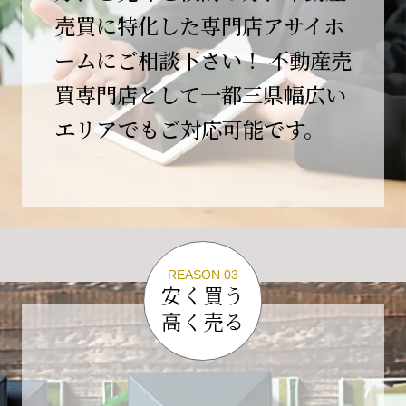
この節目を無事に迎えることができましたの
売買に特化した専門店アサイホ
は、日頃よりご愛顧いただいているお客様、お
ームにご相談下さい！ 不動産売
力添えをいただいている取引先の皆様、そして
支えてくださったすべての関係者の皆様のおか
買専門店として一都三県幅広い
げであり、心より深く感謝申し上げます。
エリアでもご対応可能です。
10年という年月の中で、多くのご縁と学びをい
ただき、今日の当社があります。
しかしながら、10周年は通過点にすぎません。
これからの10年、20年に向けて、より一層サー
ビスの質を高め、皆様に安心と価値を提供でき
る企業へと成長してまいります。
REASON 03
変化の激しい時代だからこそ、初心を忘れず、
安く買う
挑戦を続け、社会に必要とされる存在であり続
高く売る
けることをお約束いたします。
今後とも変わらぬご支援、ご指導を賜りますよ
う、何卒よろしくお願い申し上げます。