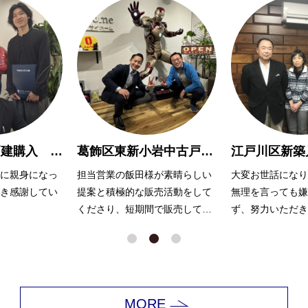
葛飾区東新小岩中古戸建 売却 Ｈ様
江戸川区新築戸建て購入 M様
が素晴らしい
大変お世話になりました。
岩井さんには、常
売活動をして
無理を言っても嫌な顔一つ見せ
て相談に乗って頂
で販売してく
ず、努力いただき感謝しており
ます。
ます。
色々とすぐに調べ
返答をいただき、
できました！
ありがとうござい
MORE