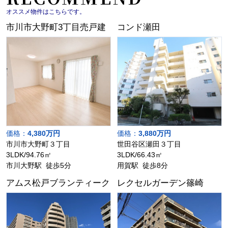
オススメ物件はこちらです。
市川市大野町3丁目売戸建
コンド瀬田
価格：
4,380万円
価格：
3,880万円
市川市大野町３丁目
世田谷区瀬田３丁目
3LDK/94.76㎡
3LDK/66.43㎡
市川大野駅 徒歩5分
用賀駅 徒歩8分
アムス松戸ブランティーク
レクセルガーデン篠崎