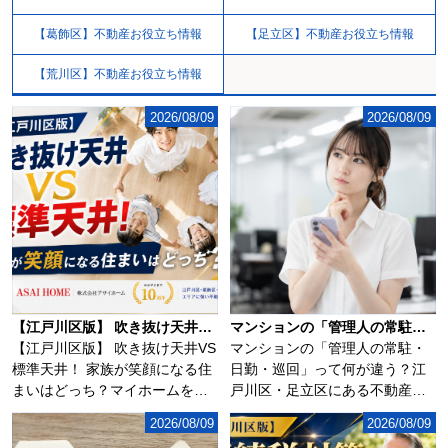
【葛飾区】不動産お役立ち情報
【足立区】不動産お役立ち情報
【荒川区】不動産お役立ち情報
2026/08/09
2026/08/09
【江戸川区版】 吹き抜け天井VS標準天井！ 家族が笑顔になる住まいはどっち？
マンションの「管理人の常駐・日勤・巡回」って何が違う？
【江戸川区版】 吹き抜け天井VS
マンションの「管理人の常駐・
標準天井！ 家族が笑顔になる住
日勤・巡回」って何が違う？江
まいはどっち？マイホームを検
戸川区・足立区にある不動産売
討するとき...
買専門店の株式会...
2026/08/09
2026/08/09