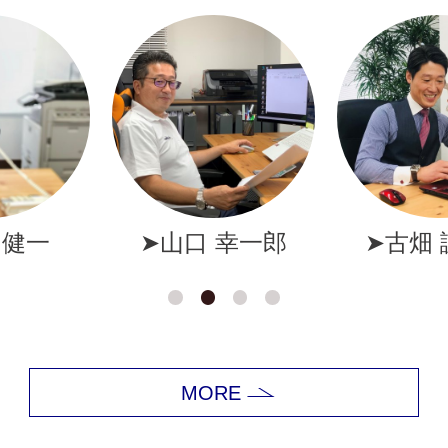
幸一郎
➤古畑 誠一郎
➤岩井
MORE