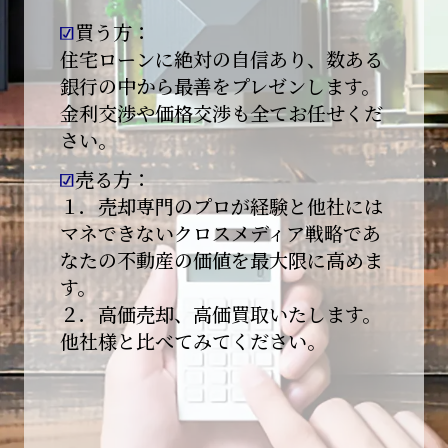
買う方：
2026-01-09
【新年あけましておめでとうございます】
住宅ローンに絶対の自信あり、数ある
銀行の中から最善をプレゼンします。
本日より始業いたしました。
金利交渉や価格交渉も全てお任せくだ
さい。
昨年は多くのご縁とご支援をいただき、心より
感謝申し上げます。
売る方：
本年も地域に根ざし、誠実な仕事を積み重ねて
１．売却専門のプロが経験と他社には
参ります。
マネできないクロスメディア戦略であ
なたの不動産の価値を最大限に高めま
引き続きどうぞよろしくお願いいたします。
す。
2025-12-20
２．高価売却、高価買取いたします。
【年末年始休業のお知らせ】
他社様と比べてみてください。
平素は格別のご愛顧を賜り、誠にありがとうご
ざいます。
下記期間を年末年始休業とさせて頂きます。