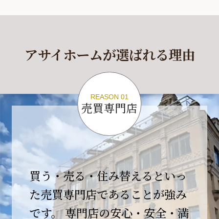
休業期間
2026年4月29日(水)～2026年5月6日(水)
アサイホームが選ばれる理由
休業期間中に頂きましたお問い合わせにつきま
しては、
2026年5月7日(木)以降、順次対応させて頂きま
す。
REASON 01
売買専門店
ご不便をおかけいたしますが、何卒ご理解の程
よろしくお願いいたします。
2026-04-17
【臨時休業のお知らせ】
買う・売る・住み替えるといっ
平素より格別のご愛顧を賜り、誠にありがとう
ございます。
た売買専門店であることが強み
です。 専門店の安心・安全・満
誠に勝手ながら、弊社開業10周年イベント開催