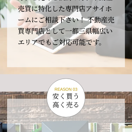
この節目を無事に迎えることができましたの
売買に特化した専門店アサイホ
は、日頃よりご愛顧いただいているお客様、お
ームにご相談下さい！ 不動産売
力添えをいただいている取引先の皆様、そして
支えてくださったすべての関係者の皆様のおか
買専門店として一都三県幅広い
げであり、心より深く感謝申し上げます。
エリアでもご対応可能です。
10年という年月の中で、多くのご縁と学びをい
ただき、今日の当社があります。
しかしながら、10周年は通過点にすぎません。
これからの10年、20年に向けて、より一層サー
ビスの質を高め、皆様に安心と価値を提供でき
る企業へと成長してまいります。
REASON 03
変化の激しい時代だからこそ、初心を忘れず、
安く買う
挑戦を続け、社会に必要とされる存在であり続
高く売る
けることをお約束いたします。
今後とも変わらぬご支援、ご指導を賜りますよ
う、何卒よろしくお願い申し上げます。