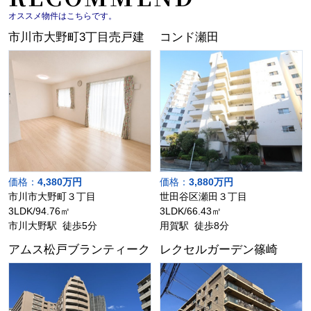
オススメ物件はこちらです。
市川市大野町3丁目売戸建
コンド瀬田
価格：
4,380万円
価格：
3,880万円
市川市大野町３丁目
世田谷区瀬田３丁目
3LDK/94.76㎡
3LDK/66.43㎡
市川大野駅 徒歩5分
用賀駅 徒歩8分
アムス松戸ブランティーク
レクセルガーデン篠崎