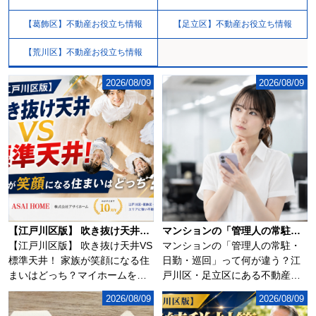
【葛飾区】不動産お役立ち情報
【足立区】不動産お役立ち情報
【荒川区】不動産お役立ち情報
2026/08/09
2026/08/09
【江戸川区版】 吹き抜け天井VS標準天井！ 家族が笑顔になる住まいはどっち？
マンションの「管理人の常駐・日勤・巡回」って何が違う？
【江戸川区版】 吹き抜け天井VS
マンションの「管理人の常駐・
標準天井！ 家族が笑顔になる住
日勤・巡回」って何が違う？江
まいはどっち？マイホームを検
戸川区・足立区にある不動産売
討するとき...
買専門店の株式会...
2026/08/09
2026/08/09