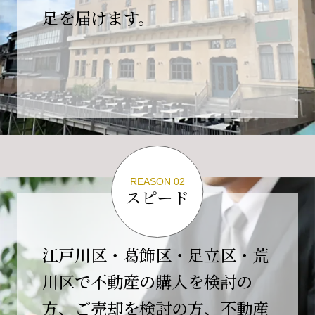
の為、
足を届けます。
４月２６日(日)は臨時休業とさせていただきま
す。
これもひとえに皆様のご支援の賜物と、心より感謝申し上
げます。
ご不便をおかけしますが、何卒よろしくお願い
いたします。
翌日より通常営業いたします。
REASON 02
スピード
2026-02-01
【開業10周年のご挨拶】
平素より格別のご高配を賜り、誠にありがとう
江戸川区・葛飾区・足立区・荒
ございます。
川区で不動産の購入を検討の
おかげさまで当社は、2026年2月1日をもちまし
方、ご売却を検討の方、不動産
て開業10周年を迎えることができました。