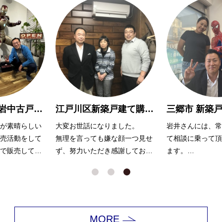
江戸川区新築戸建て購入 M様
三郷市 新築戸建購入 W様
大変お世話になりました。
岩井さんには、常に親身になっ
無理を言っても嫌な顔一つ見せ
て相談に乗って頂き感謝してい
ず、努力いただき感謝しており
ます。
ます。
色々とすぐに調べてくださって
返答をいただき、安心してお話
できました！
ありがとうございました！
MORE