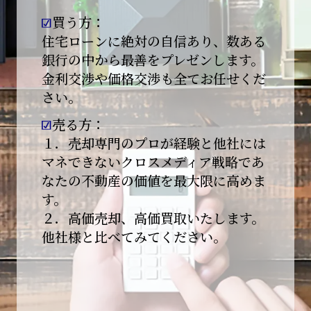
買う方：
2026-01-09
【新年あけましておめでとうございます】
住宅ローンに絶対の自信あり、数ある
銀行の中から最善をプレゼンします。
本日より始業いたしました。
金利交渉や価格交渉も全てお任せくだ
さい。
昨年は多くのご縁とご支援をいただき、心より
感謝申し上げます。
売る方：
本年も地域に根ざし、誠実な仕事を積み重ねて
１．売却専門のプロが経験と他社には
参ります。
マネできないクロスメディア戦略であ
なたの不動産の価値を最大限に高めま
引き続きどうぞよろしくお願いいたします。
す。
2025-12-20
２．高価売却、高価買取いたします。
【年末年始休業のお知らせ】
他社様と比べてみてください。
平素は格別のご愛顧を賜り、誠にありがとうご
ざいます。
下記期間を年末年始休業とさせて頂きます。