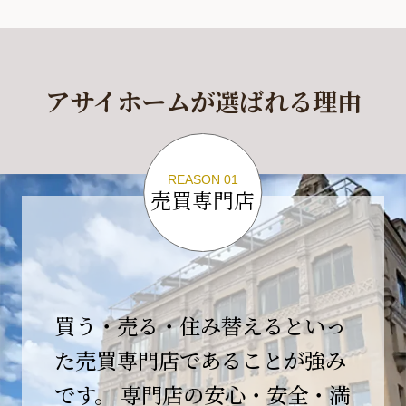
休業期間
2026年4月29日(水)～2026年5月6日(水)
アサイホームが選ばれる理由
休業期間中に頂きましたお問い合わせにつきま
しては、
2026年5月7日(木)以降、順次対応させて頂きま
す。
REASON 01
売買専門店
ご不便をおかけいたしますが、何卒ご理解の程
よろしくお願いいたします。
2026-04-17
【臨時休業のお知らせ】
買う・売る・住み替えるといっ
平素より格別のご愛顧を賜り、誠にありがとう
ございます。
た売買専門店であることが強み
です。 専門店の安心・安全・満
誠に勝手ながら、弊社開業10周年イベント開催