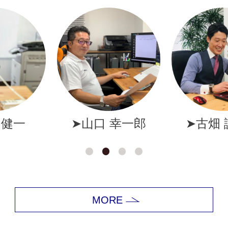
幸一郎
➤古畑 誠一郎
➤岩井
MORE