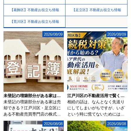
【葛飾区】不動産お役立ち情報
【足立区】不動産お役立ち情報
【荒川区】不動産お役立ち情報
2026/08/09
2026/08/09
未登記の増築部分がある家は売却できる？
江戸川区の不動産活用で賢く相続税対策！家族が安心できる生前準備の進め方
未登記の増築部分がある家は売
相続の話は、なんとなく先送り
却できる？江戸川区・足立区に
にしてしまいがちですが、いざ
ある不動産売買専門店の株式会
という時に慌てないためには、
社アサイホームで...
早めの相続税対策...
2026/08/08
2026/08/08