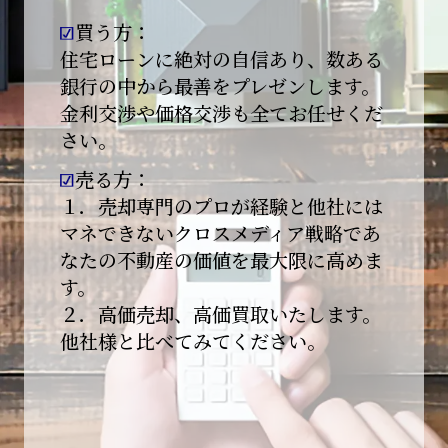
買う方：
2026-01-09
【新年あけましておめでとうございます】
住宅ローンに絶対の自信あり、数ある
銀行の中から最善をプレゼンします。
本日より始業いたしました。
金利交渉や価格交渉も全てお任せくだ
さい。
昨年は多くのご縁とご支援をいただき、心より
感謝申し上げます。
売る方：
本年も地域に根ざし、誠実な仕事を積み重ねて
１．売却専門のプロが経験と他社には
参ります。
マネできないクロスメディア戦略であ
なたの不動産の価値を最大限に高めま
引き続きどうぞよろしくお願いいたします。
す。
2025-12-20
２．高価売却、高価買取いたします。
【年末年始休業のお知らせ】
他社様と比べてみてください。
平素は格別のご愛顧を賜り、誠にありがとうご
ざいます。
下記期間を年末年始休業とさせて頂きます。