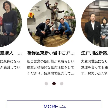
葛飾区東新小岩中古戸建 売却 Ｈ様
江戸川区新築戸建て購入 M様
が素晴らしい
大変お世話になりました。
岩井さんには、常
売活動をして
無理を言っても嫌な顔一つ見せ
て相談に乗って頂
で販売してく
ず、努力いただき感謝しており
ます。
ます。
色々とすぐに調べ
返答をいただき、
できました！
ありがとうござい
MORE