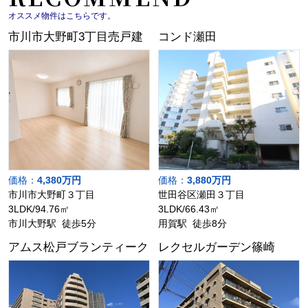
オススメ物件はこちらです。
市川市大野町3丁目売戸建
コンド瀬田
価格：
4,380万円
価格：
3,880万円
市川市大野町３丁目
世田谷区瀬田３丁目
3LDK/94.76㎡
3LDK/66.43㎡
市川大野駅 徒歩5分
用賀駅 徒歩8分
アムス松戸ブランティーク
レクセルガーデン篠崎