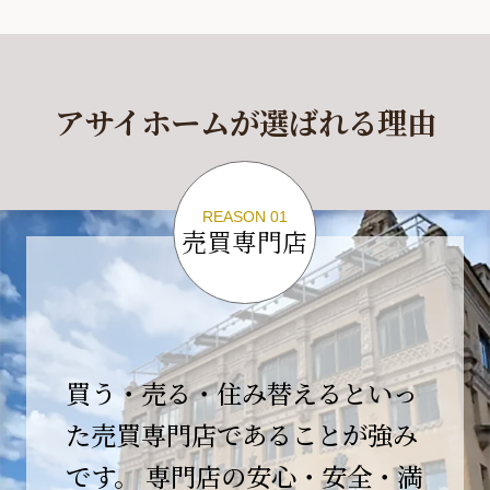
休業期間
2026年4月29日(水)～2026年5月6日(水)
アサイホームが選ばれる理由
休業期間中に頂きましたお問い合わせにつきま
しては、
2026年5月7日(木)以降、順次対応させて頂きま
す。
REASON 01
売買専門店
ご不便をおかけいたしますが、何卒ご理解の程
よろしくお願いいたします。
2026-04-17
【臨時休業のお知らせ】
買う・売る・住み替えるといっ
平素より格別のご愛顧を賜り、誠にありがとう
ございます。
た売買専門店であることが強み
です。 専門店の安心・安全・満
誠に勝手ながら、弊社開業10周年イベント開催