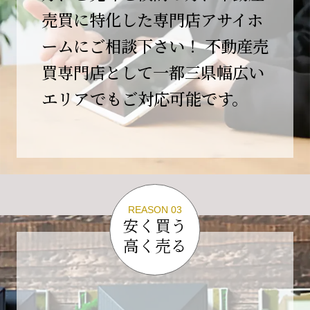
この節目を無事に迎えることができましたの
売買に特化した専門店アサイホ
は、日頃よりご愛顧いただいているお客様、お
ームにご相談下さい！ 不動産売
力添えをいただいている取引先の皆様、そして
支えてくださったすべての関係者の皆様のおか
買専門店として一都三県幅広い
げであり、心より深く感謝申し上げます。
エリアでもご対応可能です。
10年という年月の中で、多くのご縁と学びをい
ただき、今日の当社があります。
しかしながら、10周年は通過点にすぎません。
これからの10年、20年に向けて、より一層サー
ビスの質を高め、皆様に安心と価値を提供でき
る企業へと成長してまいります。
REASON 03
変化の激しい時代だからこそ、初心を忘れず、
安く買う
挑戦を続け、社会に必要とされる存在であり続
高く売る
けることをお約束いたします。
今後とも変わらぬご支援、ご指導を賜りますよ
う、何卒よろしくお願い申し上げます。