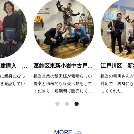
三郷市 新築戸建購入 W様
葛飾区東新小岩中古戸建 売却 Ｈ様
に親身になっ
担当営業の飯田様が素晴らしい
担当の泰川さんが
き感謝してい
提案と積極的な販売活動をして
対応で、親身にな
くださり、短期間で販売してく
ってくれた。
てくださって
れました。
安心してお話
ました！
MORE