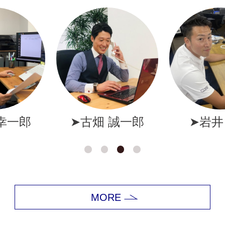
幸一郎
➤古畑 誠一郎
➤岩井
MORE