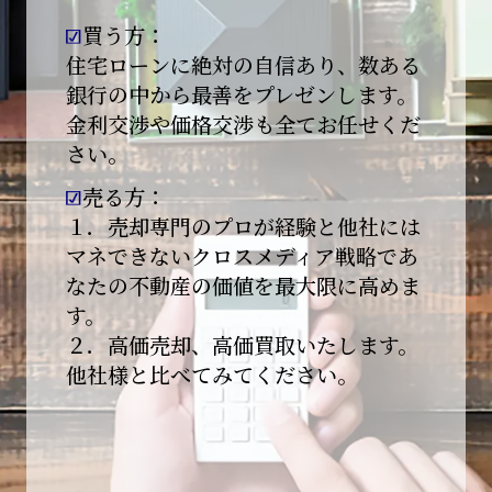
買う方：
2026-01-09
【新年あけましておめでとうございます】
住宅ローンに絶対の自信あり、数ある
銀行の中から最善をプレゼンします。
本日より始業いたしました。
金利交渉や価格交渉も全てお任せくだ
さい。
昨年は多くのご縁とご支援をいただき、心より
感謝申し上げます。
売る方：
本年も地域に根ざし、誠実な仕事を積み重ねて
１．売却専門のプロが経験と他社には
参ります。
マネできないクロスメディア戦略であ
なたの不動産の価値を最大限に高めま
引き続きどうぞよろしくお願いいたします。
す。
2025-12-20
２．高価売却、高価買取いたします。
【年末年始休業のお知らせ】
他社様と比べてみてください。
平素は格別のご愛顧を賜り、誠にありがとうご
ざいます。
下記期間を年末年始休業とさせて頂きます。