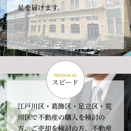
の為、
足を届けます。
４月２６日(日)は臨時休業とさせていただきま
す。
これもひとえに皆様のご支援の賜物と、心より感謝申し上
げます。
ご不便をおかけしますが、何卒よろしくお願い
いたします。
翌日より通常営業いたします。
REASON 02
スピード
2026-02-01
【開業10周年のご挨拶】
平素より格別のご高配を賜り、誠にありがとう
江戸川区・葛飾区・足立区・荒
ございます。
川区で不動産の購入を検討の
おかげさまで当社は、2026年2月1日をもちまし
方、ご売却を検討の方、不動産
て開業10周年を迎えることができました。