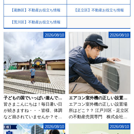
【葛飾区】不動産お役立ち情報
【足立区】不動産お役立ち情報
【荒川区】不動産お役立ち情報
2026/08/10
2026/08/10
子どもの国でいっぱい遊んできました(^▽^)/
エアコン室外機の正しい設置場所はどこ？？
皆さまこんにちは！毎日暑い日
エアコン室外機の正しい設置場
が続きますね・・・皆様、体調
所はどこ？？ 江戸川区・足立区
など崩されていませんか？そん
の不動産売買専門 株式会社ア
な暑い日が続く中...
サイ...
2026/08/10
2026/08/10