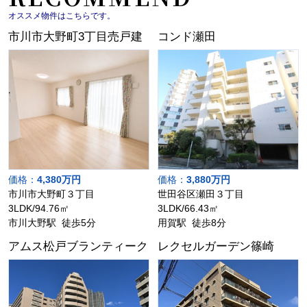
オススメ物件はこちらです。
市川市大野町3丁目売戸建
コンド瀬田
価格：
4,380万円
価格：
3,880万円
市川市大野町３丁目
世田谷区瀬田３丁目
3LDK/94.76㎡
3LDK/66.43㎡
市川大野駅 徒歩5分
用賀駅 徒歩8分
アムス松戸ブランティーク
レクセルガーデン篠崎