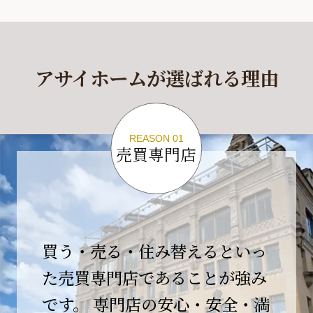
休業期間
2026年4月29日(水)～2026年5月6日(水)
アサイホームが選ばれる理由
休業期間中に頂きましたお問い合わせにつきま
しては、
2026年5月7日(木)以降、順次対応させて頂きま
す。
REASON 01
売買専門店
ご不便をおかけいたしますが、何卒ご理解の程
よろしくお願いいたします。
2026-04-17
【臨時休業のお知らせ】
買う・売る・住み替えるといっ
平素より格別のご愛顧を賜り、誠にありがとう
ございます。
た売買専門店であることが強み
です。 専門店の安心・安全・満
誠に勝手ながら、弊社開業10周年イベント開催