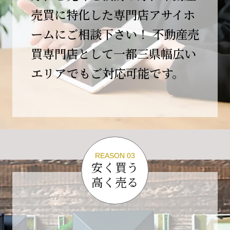
この節目を無事に迎えることができましたの
売買に特化した専門店アサイホ
は、日頃よりご愛顧いただいているお客様、お
ームにご相談下さい！ 不動産売
力添えをいただいている取引先の皆様、そして
支えてくださったすべての関係者の皆様のおか
買専門店として一都三県幅広い
げであり、心より深く感謝申し上げます。
エリアでもご対応可能です。
10年という年月の中で、多くのご縁と学びをい
ただき、今日の当社があります。
しかしながら、10周年は通過点にすぎません。
これからの10年、20年に向けて、より一層サー
ビスの質を高め、皆様に安心と価値を提供でき
る企業へと成長してまいります。
REASON 03
変化の激しい時代だからこそ、初心を忘れず、
安く買う
挑戦を続け、社会に必要とされる存在であり続
高く売る
けることをお約束いたします。
今後とも変わらぬご支援、ご指導を賜りますよ
う、何卒よろしくお願い申し上げます。