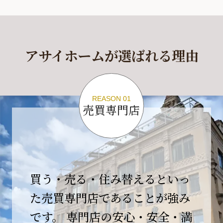
休業期間
2026年4月29日(水)～2026年5月6日(水)
アサイホームが選ばれる理由
休業期間中に頂きましたお問い合わせにつきま
しては、
2026年5月7日(木)以降、順次対応させて頂きま
す。
REASON 01
売買専門店
ご不便をおかけいたしますが、何卒ご理解の程
よろしくお願いいたします。
2026-04-17
【臨時休業のお知らせ】
買う・売る・住み替えるといっ
平素より格別のご愛顧を賜り、誠にありがとう
ございます。
た売買専門店であることが強み
です。 専門店の安心・安全・満
誠に勝手ながら、弊社開業10周年イベント開催