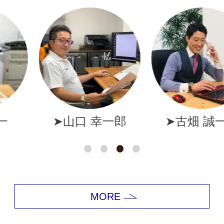
幸一郎
➤古畑 誠一郎
➤岩井
MORE