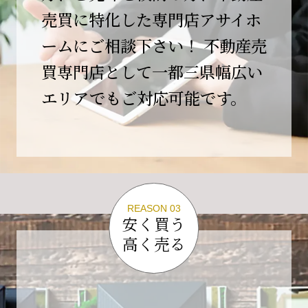
この節目を無事に迎えることができましたの
売買に特化した専門店アサイホ
は、日頃よりご愛顧いただいているお客様、お
ームにご相談下さい！ 不動産売
力添えをいただいている取引先の皆様、そして
支えてくださったすべての関係者の皆様のおか
買専門店として一都三県幅広い
げであり、心より深く感謝申し上げます。
エリアでもご対応可能です。
10年という年月の中で、多くのご縁と学びをい
ただき、今日の当社があります。
しかしながら、10周年は通過点にすぎません。
これからの10年、20年に向けて、より一層サー
ビスの質を高め、皆様に安心と価値を提供でき
る企業へと成長してまいります。
REASON 03
変化の激しい時代だからこそ、初心を忘れず、
安く買う
挑戦を続け、社会に必要とされる存在であり続
高く売る
けることをお約束いたします。
今後とも変わらぬご支援、ご指導を賜りますよ
う、何卒よろしくお願い申し上げます。