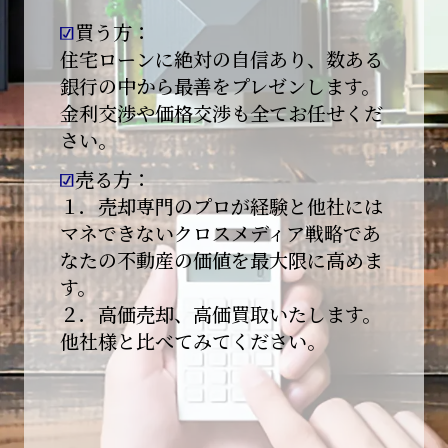
買う方：
2026-01-09
【新年あけましておめでとうございます】
住宅ローンに絶対の自信あり、数ある
銀行の中から最善をプレゼンします。
本日より始業いたしました。
金利交渉や価格交渉も全てお任せくだ
さい。
昨年は多くのご縁とご支援をいただき、心より
感謝申し上げます。
売る方：
本年も地域に根ざし、誠実な仕事を積み重ねて
１．売却専門のプロが経験と他社には
参ります。
マネできないクロスメディア戦略であ
なたの不動産の価値を最大限に高めま
引き続きどうぞよろしくお願いいたします。
す。
2025-12-20
２．高価売却、高価買取いたします。
【年末年始休業のお知らせ】
他社様と比べてみてください。
平素は格別のご愛顧を賜り、誠にありがとうご
ざいます。
下記期間を年末年始休業とさせて頂きます。