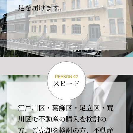
の為、
足を届けます。
４月２６日(日)は臨時休業とさせていただきま
す。
これもひとえに皆様のご支援の賜物と、心より感謝申し上
げます。
ご不便をおかけしますが、何卒よろしくお願い
いたします。
翌日より通常営業いたします。
REASON 02
スピード
2026-02-01
【開業10周年のご挨拶】
平素より格別のご高配を賜り、誠にありがとう
江戸川区・葛飾区・足立区・荒
ございます。
川区で不動産の購入を検討の
おかげさまで当社は、2026年2月1日をもちまし
方、ご売却を検討の方、不動産
て開業10周年を迎えることができました。