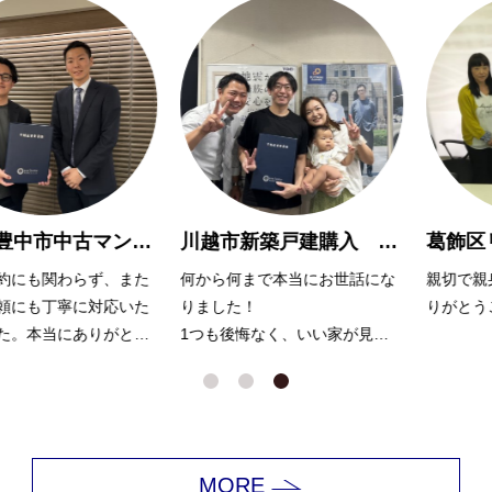
大阪府豊中市中古マンション購入Y様
川越市新築戸建購入 A様
わらず、また
何から何まで本当にお世話にな
親切で親身に対応
寧に対応いた
りました！
りがとうございま
にありがとう
1つも後悔なく、いい家が見つ
かったのは浅川さんのおかげだ
と思っています。
娘も犬もかわいがっていただき
ありがとうございました！
MORE