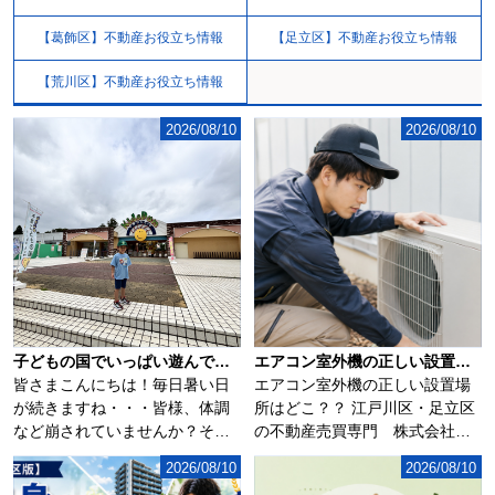
【葛飾区】不動産お役立ち情報
【足立区】不動産お役立ち情報
【荒川区】不動産お役立ち情報
2026/08/10
2026/08/10
子どもの国でいっぱい遊んできました(^▽^)/
エアコン室外機の正しい設置場所はどこ？？
皆さまこんにちは！毎日暑い日
エアコン室外機の正しい設置場
が続きますね・・・皆様、体調
所はどこ？？ 江戸川区・足立区
など崩されていませんか？そん
の不動産売買専門 株式会社ア
な暑い日が続く中...
サイ...
2026/08/10
2026/08/10