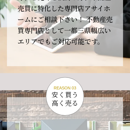
この節目を無事に迎えることができましたの
売買に特化した専門店アサイホ
は、日頃よりご愛顧いただいているお客様、お
ームにご相談下さい！ 不動産売
力添えをいただいている取引先の皆様、そして
支えてくださったすべての関係者の皆様のおか
買専門店として一都三県幅広い
げであり、心より深く感謝申し上げます。
エリアでもご対応可能です。
10年という年月の中で、多くのご縁と学びをい
ただき、今日の当社があります。
しかしながら、10周年は通過点にすぎません。
これからの10年、20年に向けて、より一層サー
ビスの質を高め、皆様に安心と価値を提供でき
る企業へと成長してまいります。
REASON 03
変化の激しい時代だからこそ、初心を忘れず、
安く買う
挑戦を続け、社会に必要とされる存在であり続
高く売る
けることをお約束いたします。
今後とも変わらぬご支援、ご指導を賜りますよ
う、何卒よろしくお願い申し上げます。