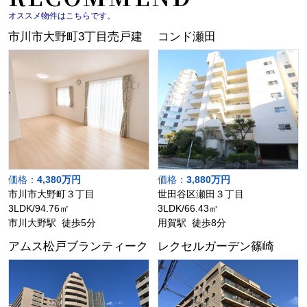
オススメ物件はこちらです。
市川市大野町3丁目売戸建
コンド瀬田
価格：
4,380万円
価格：
3,880万円
市川市大野町３丁目
世田谷区瀬田３丁目
3LDK/94.76㎡
3LDK/66.43㎡
市川大野駅 徒歩5分
用賀駅 徒歩8分
アムス松戸ブランティーク
レクセルガーデン篠崎