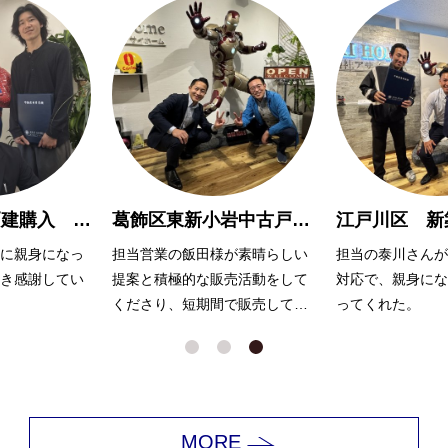
三郷市 新築戸建購入 W様
葛飾区東新小岩中古戸建 売却 Ｈ様
に親身になっ
担当営業の飯田様が素晴らしい
担当の泰川さんが
き感謝してい
提案と積極的な販売活動をして
対応で、親身にな
くださり、短期間で販売してく
ってくれた。
てくださって
れました。
安心してお話
ました！
MORE