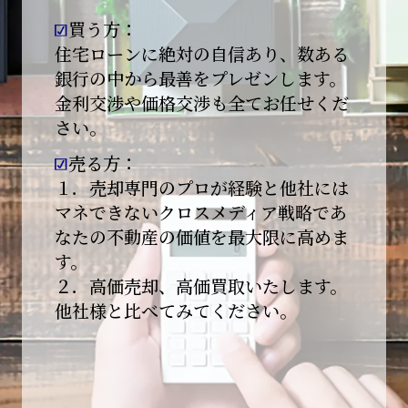
買う方：
2026-01-09
【新年あけましておめでとうございます】
住宅ローンに絶対の自信あり、数ある
銀行の中から最善をプレゼンします。
本日より始業いたしました。
金利交渉や価格交渉も全てお任せくだ
さい。
昨年は多くのご縁とご支援をいただき、心より
感謝申し上げます。
売る方：
本年も地域に根ざし、誠実な仕事を積み重ねて
１．売却専門のプロが経験と他社には
参ります。
マネできないクロスメディア戦略であ
なたの不動産の価値を最大限に高めま
引き続きどうぞよろしくお願いいたします。
す。
2025-12-20
２．高価売却、高価買取いたします。
【年末年始休業のお知らせ】
他社様と比べてみてください。
平素は格別のご愛顧を賜り、誠にありがとうご
ざいます。
下記期間を年末年始休業とさせて頂きます。