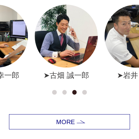
幸一郎
➤古畑 誠一郎
➤岩井
MORE