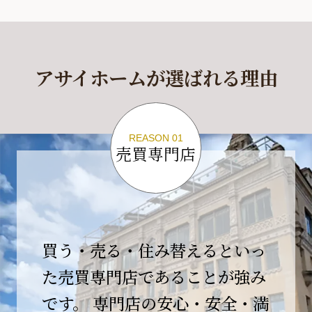
休業期間
2026年4月29日(水)～2026年5月6日(水)
アサイホームが選ばれる理由
休業期間中に頂きましたお問い合わせにつきま
しては、
2026年5月7日(木)以降、順次対応させて頂きま
す。
REASON 01
売買専門店
ご不便をおかけいたしますが、何卒ご理解の程
よろしくお願いいたします。
2026-04-17
【臨時休業のお知らせ】
買う・売る・住み替えるといっ
平素より格別のご愛顧を賜り、誠にありがとう
ございます。
た売買専門店であることが強み
です。 専門店の安心・安全・満
誠に勝手ながら、弊社開業10周年イベント開催