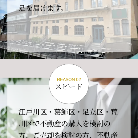
の為、
足を届けます。
４月２６日(日)は臨時休業とさせていただきま
す。
これもひとえに皆様のご支援の賜物と、心より感謝申し上
げます。
ご不便をおかけしますが、何卒よろしくお願い
いたします。
翌日より通常営業いたします。
REASON 02
スピード
2026-02-01
【開業10周年のご挨拶】
平素より格別のご高配を賜り、誠にありがとう
江戸川区・葛飾区・足立区・荒
ございます。
川区で不動産の購入を検討の
おかげさまで当社は、2026年2月1日をもちまし
方、ご売却を検討の方、不動産
て開業10周年を迎えることができました。