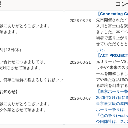
報
コン
【Connecting Ga
先日開催されたイベント「
2026-03-26
誠にありがとうございます。
ス川と富士山を繋
頂きます。
きました。
本イベ
場者で盛り上がり
せていただくとと
8月13日(木)
した。
【ACT PROJE
元Ｊリーガー V
い合わせにつきましては、
2026-03-21
ッチや
"未来のス
、順次対応させて頂きます。
ームを開催しまし
アや新たな活躍の
、何卒ご理解の程よろしくお願いい
る環境を創造する
【東京ホーリー祭り
お知らせ】
2026年3月7日
2026-03-07
東京最大級の屋内
誠にありがとうございます。
ホーリー祭りは、
ク休業とさせて頂きます。
「色の祭り(Festi
今回弊社は、スポ
不動産相談ブース
5月6日(水)