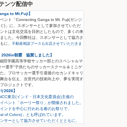
テンツ配信中
nga to Mt.Fuji】
Connecting Ganga to Mt. Fuji(
ガンジ
ぐ)
」に、
スポンサーとして参加させていただ
ントは文化交流を目的としたもので、多くの来
ました。
今回弊社は、スポンサーとして協力さ
も
に、
不動産相談ブースも出店させていただきま
CT 2026in朝霞 協賛しました】
S 細田学園高等学校サッカー部とのスペシャルマ
ター選手"子供たちのサッカースクール＆ミニゲ
た。プロサッカー選手引退後のセカンドキャリ
舞台を伝え、次世代の技術向上や、夢を実現す
プロジェクトです。
2026】
にINCC東京(インド・日本文化委員会)主催の
イベント「ホーリー祭り」が開催されました。
インドを中心に行われる春のお祭りで、
val of Colors)」とも呼ばれています。
ンサーとして協力させていただくとともに、
も出店させていただきました。