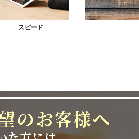
を開催しました。
年2月1日をもちまして開業10周年を
新たな活躍の舞台
境を創造するプロ
ができましたのは、日頃よりご愛顧
【ASAIHOME Pre
スピード
添えをいただいている取引先の皆
Ship2025 ～P
ow
2025-04-08
すべての関係者の皆様のおかげであ
地域リーグを勝ち
ます。
催しました。年々
のステージへです
くのご縁と学びをいただき、今日の
【ASAIHOME Pre
Ship2024 ～P
ow
2024-04-12
過点にすぎません。
全国27チーム40
向けて、より一層サービスの質を高
い、全国の頂点を
できる企業へと成長してまいりま
この大会が夢への
なることをテーマ
、初心を忘れず、挑戦を続け、社会
けることをお約束いたします。
【ACT PROJEC
プロサッカー選手
2024-02-19
指導を賜りますよう、何卒よろしく
を伝え、
次世代の
ジェクトです。元Ｊ
ございます】
年度優勝、筑波大