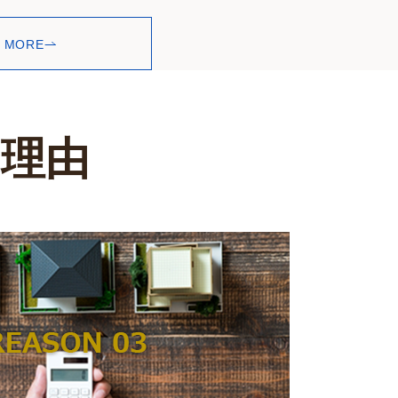
ェスタ西葛西2025】
MORE
に
東京ディワリフェスタが開催されました。
ンド最大のお祭りである「ディワリ」を祝う、
ベントです。
らのイベントに出店させていただき地域の方と
だきました。
理由
り2025】
日に北葛西コミュニティ会館で、
Puja Celebration」として開催され、
地方最大のお祭りを祝うイベントに、
として協力させていただきました。
 FESTIVAL 2025】
売る方：
日に江戸川区総合文化センターで、
信あり、数
１．売却専門のプロが経験と他社
。
舞踊の
お祭りが開催されました
をプレゼン
にはマネできないクロスメディア
ンド舞踊のダンススタジオを経営されており、
格交渉も全
戦略であなたの不動産の価値を最
して協力させていただきました。
CT 2025in沖縄 協賛しました】
大限に高めます。
S 西原高校サッカー部とのスペシャルマッチ
２．高価売却、高価買取いたしま
選手"子供たちのサッカースクール＆ミニゲーム
す。