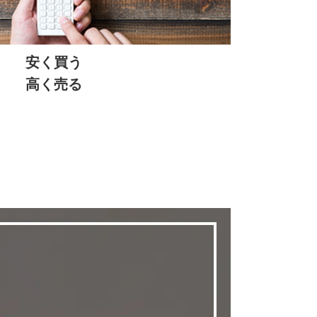
プロサッカー選手引退後のセカンドキャリアや
他社様と比べてみてください。
を伝え、次世代の技術向上や、夢を実現する環
ジェクトです。
sents Challenge League Champion
安く買う
ered by SFIDA
】
高く売る
上がった32チーム450名の選手で全国大会を開
進化している本大会ですが
今年のテーマは、次
。
sents Challenge League Champion
ered by SFIDA
】
0名の選手たち。
地域を勝ち抜いた挑戦者が集
目指す舞台。
通過点であり、次の目標へ踏み出すきっかけに
にしています。
T 2024 協賛しました】
引退後のセカンドキャリアや新たな活躍の舞台
技術向上や、夢を実現する環境を創造するプロ
リーガー VS 関東大学サッカーリーグ2023
学蹴球部とのスペシャルマッチや子供たちへサ