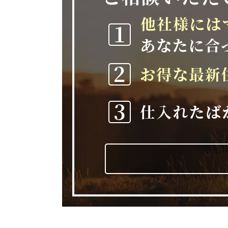
2026-01-09
本日より始業いたしました。
昨年は多くのご縁とご支援を
す。
本年も地域に根ざし、誠実な
引き続きどうぞよろしくお願
【年末年始休業のお知らせ】
2025-12-20
平素は格別のご愛顧を賜り、
下記期間を年末年始休業とさ
休業期間
2025年12月25日(木)～2026
休業期間中に頂きましたお問
2026年1月9日(金)以降、
ご不便をおかけいたしますが
たします。