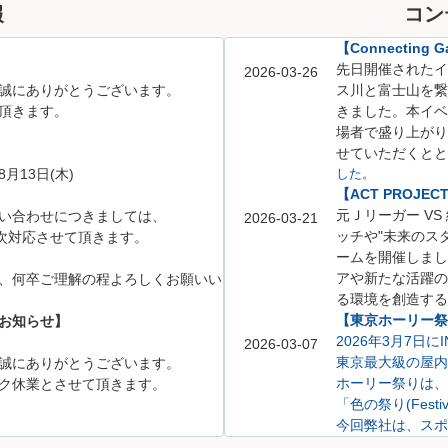
報
コン
【Connecting Ga
先日開催されたイベント「
2026-03-26
誠にありがとうございます。
ス川と富士山を繋
頂きます。
きました。
本イベ
場者で盛り上がり
せていただくとと
8月13日(木)
した。
【ACT PROJE
元Ｊリーガー V
い合わせにつきましては、
2026-03-21
ッチや
"未来のス
、順次対応させて頂きます。
ームを開催しまし
アや新たな活躍の
、何卒ご理解の程よろしくお願いい
る環境を創造する
【東京ホーリー祭り
お知らせ】
2026年3月7日
2026-03-07
東京最大級の屋内
誠にありがとうございます。
ホーリー祭りは、
ク休業とさせて頂きます。
「色の祭り(Festi
今回弊社は、スポ
不動産相談ブース
5月6日(水)