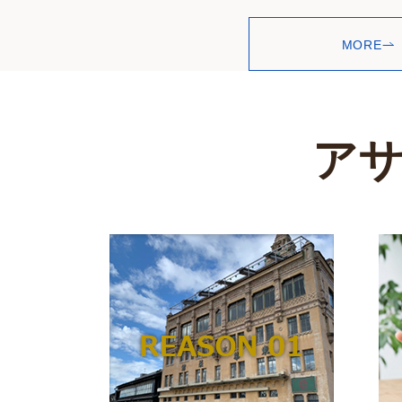
休業期間中に頂きましたお問
MORE
2026年5月7日(木)以降、
ご不便をおかけいたしますが
たします。
【臨時休業のお知らせ】
ア
2026-04-17
平素より格別のご愛顧を賜り
誠に勝手ながら、弊社開業1
４月２６日(日)は臨時休業
これもひとえに皆様のご支援の
ご不便をおかけしますが、何
翌日より通常営業いたします
【開業10周年のご挨拶】
2026-02-01
平素より格別のご高配を賜り