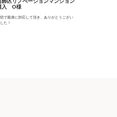
葛飾区リノべーションマンション
大阪府豊中
購入 O様
Y様
切で親身に対応して頂き、ありがとうござい
遠方の契約にも
した！
丁寧に対応いた
ございました。