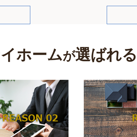
【東京ディワリフ
い合わせにつきましては、
2025年10月25日
順次対応させて頂きます。
2025-10-25
このイベントはイ
日印交流の文化イ
、何卒ご理解の程よろしくお願いい
今回弊社は、こち
交流をさせていた
サイホーム
選ばれる
【ドゥルガプジャ祭
が
2025年9月28
、誠にありがとうございます。
2025-09-28
「Holy Durga 
インドのベンガル
0周年イベント開催の為、
弊社はスポンサー
とさせていただきます。
賜物と、心より感謝申し上げます。
【TOKYO DANCE
買う方：
卒よろしくお願いいたします。
2025年6月15
2025-06-17
住宅ローンに絶対の自
インド舞踊×日本
ある銀行の中から最善
。
弊社のお客様がイ
します。金利交渉や価
今回スポンサーと
てお任せください。
【ACT PROJE
元Ｊリーガー V
2025-04-24
、誠にありがとうございます。
や
"未来のスター