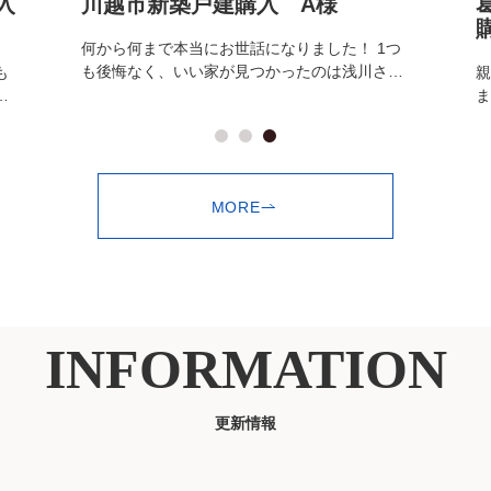
入
川越市新築戸建購入 A様
何から何まで本当にお世話になりました！ 1つ
も後悔なく、いい家が見つかったのは浅川さん
も
親
のおかげだと思っています。 娘も犬もかわいが
う
ま
っていただきありがとうございました！ ...
MORE
INFORMATION
更新情報