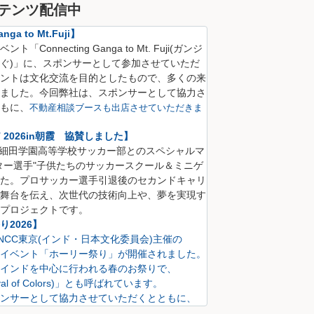
テンツ配信中
nga to Mt.Fuji】
Connecting Ganga to Mt. Fuji(
ガンジ
ぐ)
」に、
スポンサーとして参加させていただ
ントは文化交流を目的としたもので、多くの来
ました。
今回弊社は、スポンサーとして協力さ
も
に、
不動産相談ブースも出店させていただきま
CT 2026in朝霞 協賛しました】
S 細田学園高等学校サッカー部とのスペシャルマ
ター選手"子供たちのサッカースクール＆ミニゲ
た。プロサッカー選手引退後のセカンドキャリ
舞台を伝え、次世代の技術向上や、夢を実現す
プロジェクトです。
2026】
にINCC東京(インド・日本文化委員会)主催の
イベント「ホーリー祭り」が開催されました。
インドを中心に行われる春のお祭りで、
val of Colors)」とも呼ばれています。
ンサーとして協力させていただくとともに、
も出店させていただきました。