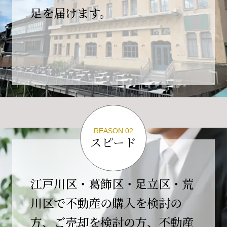
の為、
足を届けます。
４月２６日(日)は臨時休業とさせていただきま
す。
これもひとえに皆様のご支援の賜物と、心より感謝申し上
げます。
ご不便をおかけしますが、何卒よろしくお願い
いたします。
翌日より通常営業いたします。
REASON 02
スピード
2026-02-01
【開業10周年のご挨拶】
平素より格別のご高配を賜り、誠にありがとう
江戸川区・葛飾区・足立区・荒
ございます。
川区で不動産の購入を検討の
おかげさまで当社は、2026年2月1日をもちまし
方、ご売却を検討の方、不動産
て開業10周年を迎えることができました。