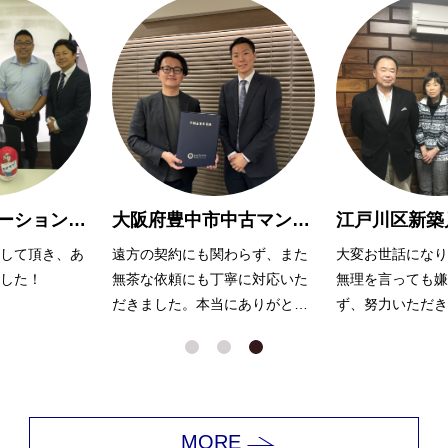
葛飾区リノべーションマンション購入 O様
大阪府豊中市中古マンション購入Y様
して頂き、あ
遠方の契約にも関わらず、また
大変お世話になり
した！
無茶な依頼にも丁寧に対応いた
無理を言っても嫌
だきました。本当にありがとう
ず、努力いただき
ございました。
ます。
MORE