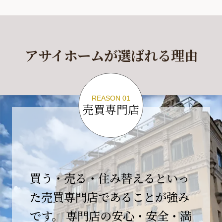
休業期間
2026年4月29日(水)～2026年5月6日(水)
アサイホームが選ばれる理由
休業期間中に頂きましたお問い合わせにつきま
しては、
2026年5月7日(木)以降、順次対応させて頂きま
す。
REASON 01
売買専門店
ご不便をおかけいたしますが、何卒ご理解の程
よろしくお願いいたします。
2026-04-17
【臨時休業のお知らせ】
買う・売る・住み替えるといっ
平素より格別のご愛顧を賜り、誠にありがとう
ございます。
た売買専門店であることが強み
です。 専門店の安心・安全・満
誠に勝手ながら、弊社開業10周年イベント開催