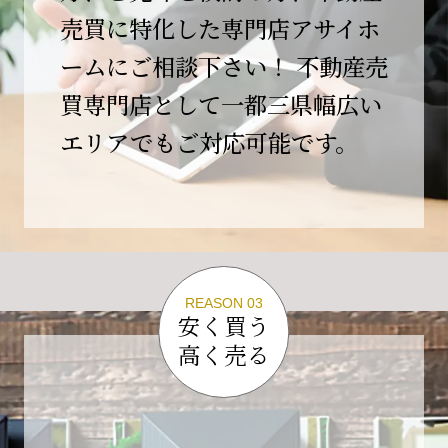
この節目を無事に迎えることができましたの
売買に特化した専門店アサイホ
は、日頃よりご愛顧いただいているお客様、お
ームにご相談下さい！ 不動産売
力添えをいただいている取引先の皆様、そして
支えてくださったすべての関係者の皆様のおか
買専門店として一都三県幅広い
げであり、心より深く感謝申し上げます。
エリアでもご対応可能です。
10年という年月の中で、多くのご縁と学びをい
ただき、今日の当社があります。
しかしながら、10周年は通過点にすぎません。
これからの10年、20年に向けて、より一層サー
ビスの質を高め、皆様に安心と価値を提供でき
る企業へと成長してまいります。
REASON 03
変化の激しい時代だからこそ、初心を忘れず、
安く買う
挑戦を続け、社会に必要とされる存在であり続
高く売る
けることをお約束いたします。
今後とも変わらぬご支援、ご指導を賜りますよ
う、何卒よろしくお願い申し上げます。