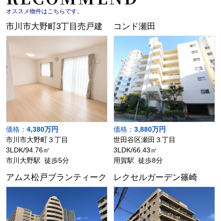
オススメ物件はこちらです。
市川市大野町3丁目売戸建
コンド瀬田
価格：
4,380万円
価格：
3,880万円
市川市大野町３丁目
世田谷区瀬田３丁目
3LDK/94.76㎡
3LDK/66.43㎡
市川大野駅 徒歩5分
用賀駅 徒歩8分
アムス松戸ブランティーク
レクセルガーデン篠崎