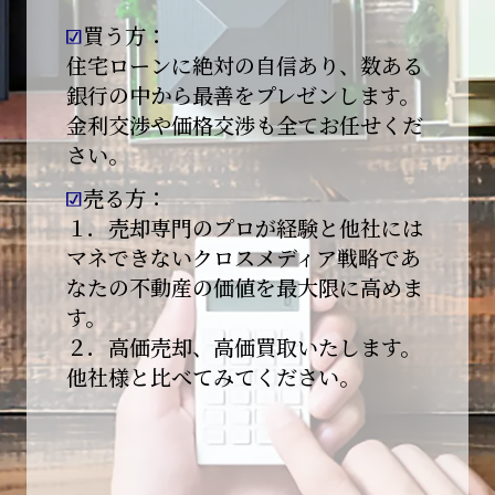
買う方：
2026-01-09
【新年あけましておめでとうございます】
住宅ローンに絶対の自信あり、数ある
銀行の中から最善をプレゼンします。
本日より始業いたしました。
金利交渉や価格交渉も全てお任せくだ
さい。
昨年は多くのご縁とご支援をいただき、心より
感謝申し上げます。
売る方：
本年も地域に根ざし、誠実な仕事を積み重ねて
１．売却専門のプロが経験と他社には
参ります。
マネできないクロスメディア戦略であ
なたの不動産の価値を最大限に高めま
引き続きどうぞよろしくお願いいたします。
す。
2025-12-20
２．高価売却、高価買取いたします。
【年末年始休業のお知らせ】
他社様と比べてみてください。
平素は格別のご愛顧を賜り、誠にありがとうご
ざいます。
下記期間を年末年始休業とさせて頂きます。