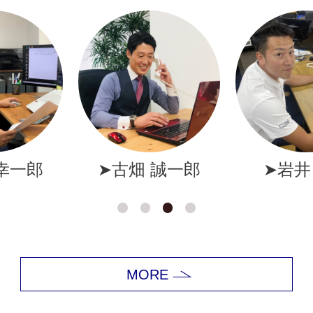
幸一郎
➤古畑 誠一郎
➤岩井
MORE