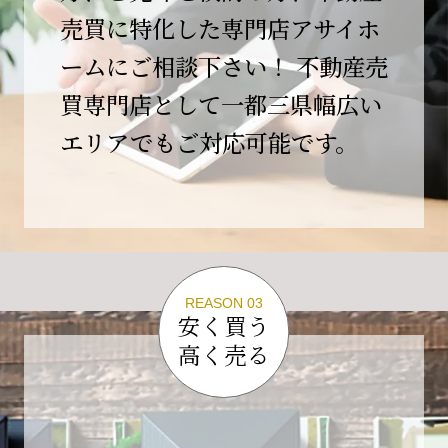
この節目を無事に迎えることができましたの
売買に特化した専門店アサイホ
は、日頃よりご愛顧いただいているお客様、お
ームにご相談下さい！ 不動産売
力添えをいただいている取引先の皆様、そして
支えてくださったすべての関係者の皆様のおか
買専門店として一都三県幅広い
げであり、心より深く感謝申し上げます。
エリアでもご対応可能です。
10年という年月の中で、多くのご縁と学びをい
ただき、今日の当社があります。
しかしながら、10周年は通過点にすぎません。
これからの10年、20年に向けて、より一層サー
ビスの質を高め、皆様に安心と価値を提供でき
る企業へと成長してまいります。
REASON 03
変化の激しい時代だからこそ、初心を忘れず、
安く買う
挑戦を続け、社会に必要とされる存在であり続
高く売る
けることをお約束いたします。
今後とも変わらぬご支援、ご指導を賜りますよ
う、何卒よろしくお願い申し上げます。