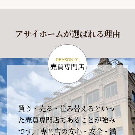
休業期間
2026年4月29日(水)～2026年5月6日(水)
アサイホームが選ばれる理由
休業期間中に頂きましたお問い合わせにつきま
しては、
2026年5月7日(木)以降、順次対応させて頂きま
す。
REASON 01
売買専門店
ご不便をおかけいたしますが、何卒ご理解の程
よろしくお願いいたします。
2026-04-17
【臨時休業のお知らせ】
買う・売る・住み替えるといっ
平素より格別のご愛顧を賜り、誠にありがとう
ございます。
た売買専門店であることが強み
です。 専門店の安心・安全・満
誠に勝手ながら、弊社開業10周年イベント開催