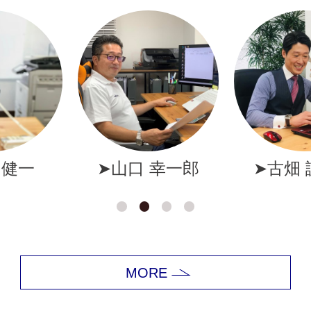
幸一郎
➤古畑 誠一郎
➤岩井
MORE