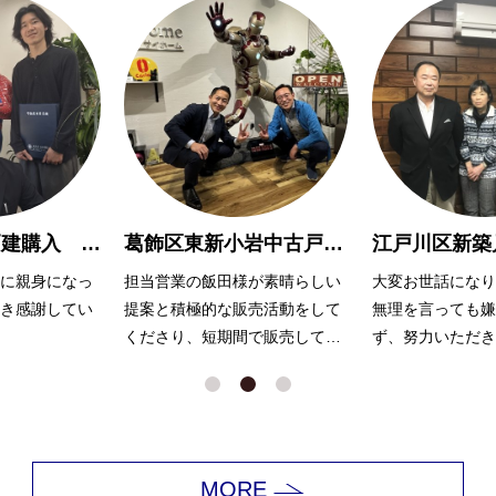
葛飾区東新小岩中古戸建 売却 Ｈ様
江戸川区新築戸建て購入 M様
が素晴らしい
大変お世話になりました。
岩井さんには、常
売活動をして
無理を言っても嫌な顔一つ見せ
て相談に乗って頂
で販売してく
ず、努力いただき感謝しており
ます。
ます。
色々とすぐに調べ
返答をいただき、
できました！
ありがとうござい
MORE