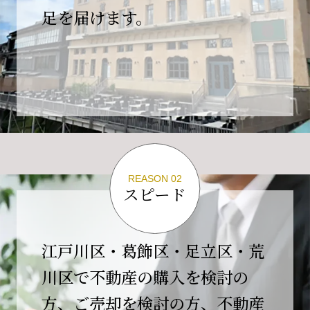
の為、
足を届けます。
４月２６日(日)は臨時休業とさせていただきま
す。
これもひとえに皆様のご支援の賜物と、心より感謝申し上
げます。
ご不便をおかけしますが、何卒よろしくお願い
いたします。
翌日より通常営業いたします。
REASON 02
スピード
2026-02-01
【開業10周年のご挨拶】
平素より格別のご高配を賜り、誠にありがとう
江戸川区・葛飾区・足立区・荒
ございます。
川区で不動産の購入を検討の
おかげさまで当社は、2026年2月1日をもちまし
方、ご売却を検討の方、不動産
て開業10周年を迎えることができました。