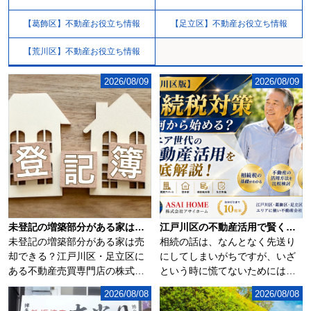
【葛飾区】不動産お役立ち情報
【足立区】不動産お役立ち情報
【荒川区】不動産お役立ち情報
2026/08/09
2026/08/09
未登記の増築部分がある家は売却できる？
江戸川区の不動産活用で賢く相続税対策！家族が安心できる生前準備の進め方
未登記の増築部分がある家は売
相続の話は、なんとなく先送り
却できる？江戸川区・足立区に
にしてしまいがちですが、いざ
ある不動産売買専門店の株式会
という時に慌てないためには、
社アサイホームで...
早めの相続税対策...
2026/08/08
2026/08/08