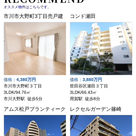
オススメ物件はこちらです。
市川市大野町3丁目売戸建
コンド瀬田
価格：
4,380万円
価格：
3,880万円
市川市大野町３丁目
世田谷区瀬田３丁目
3LDK/94.76㎡
3LDK/66.43㎡
市川大野駅 徒歩5分
用賀駅 徒歩8分
アムス松戸ブランティーク
レクセルガーデン篠崎