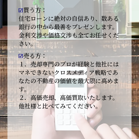
買う方：
2026-01-09
【新年あけましておめでとうございます】
住宅ローンに絶対の自信あり、数ある
銀行の中から最善をプレゼンします。
本日より始業いたしました。
金利交渉や価格交渉も全てお任せくだ
さい。
昨年は多くのご縁とご支援をいただき、心より
感謝申し上げます。
売る方：
本年も地域に根ざし、誠実な仕事を積み重ねて
１．売却専門のプロが経験と他社には
参ります。
マネできないクロスメディア戦略であ
なたの不動産の価値を最大限に高めま
引き続きどうぞよろしくお願いいたします。
す。
2025-12-20
２．高価売却、高価買取いたします。
【年末年始休業のお知らせ】
他社様と比べてみてください。
平素は格別のご愛顧を賜り、誠にありがとうご
ざいます。
下記期間を年末年始休業とさせて頂きます。