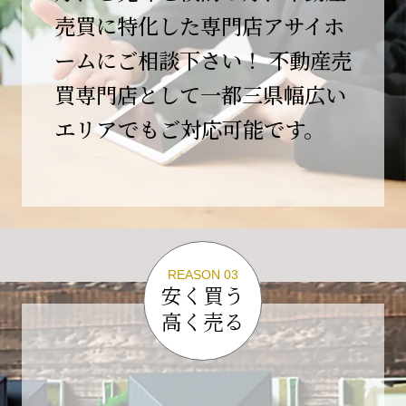
この節目を無事に迎えることができましたの
売買に特化した専門店アサイホ
は、日頃よりご愛顧いただいているお客様、お
ームにご相談下さい！ 不動産売
力添えをいただいている取引先の皆様、そして
支えてくださったすべての関係者の皆様のおか
買専門店として一都三県幅広い
げであり、心より深く感謝申し上げます。
エリアでもご対応可能です。
10年という年月の中で、多くのご縁と学びをい
ただき、今日の当社があります。
しかしながら、10周年は通過点にすぎません。
これからの10年、20年に向けて、より一層サー
ビスの質を高め、皆様に安心と価値を提供でき
る企業へと成長してまいります。
REASON 03
変化の激しい時代だからこそ、初心を忘れず、
安く買う
挑戦を続け、社会に必要とされる存在であり続
高く売る
けることをお約束いたします。
今後とも変わらぬご支援、ご指導を賜りますよ
う、何卒よろしくお願い申し上げます。