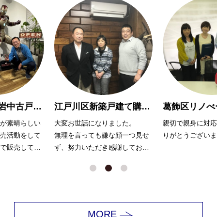
江戸川区新築戸建て購入 M様
葛飾区リノべーションマンション購入 O様
ました。
親切で親身に対応して頂き、あ
担当営業の飯田様
な顔一つ見せ
りがとうございました！
提案と積極的な販
感謝しており
くださり、短期間
れました。
MORE