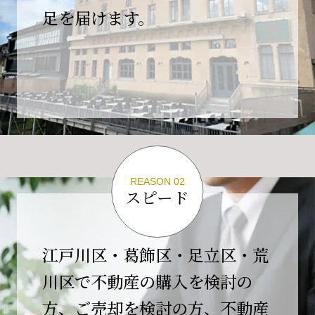
の為、
足を届けます。
４月２６日(日)は臨時休業とさせていただきま
す。
これもひとえに皆様のご支援の賜物と、心より感謝申し上
げます。
ご不便をおかけしますが、何卒よろしくお願い
いたします。
翌日より通常営業いたします。
REASON 02
スピード
2026-02-01
【開業10周年のご挨拶】
平素より格別のご高配を賜り、誠にありがとう
江戸川区・葛飾区・足立区・荒
ございます。
川区で不動産の購入を検討の
おかげさまで当社は、2026年2月1日をもちまし
方、ご売却を検討の方、不動産
て開業10周年を迎えることができました。