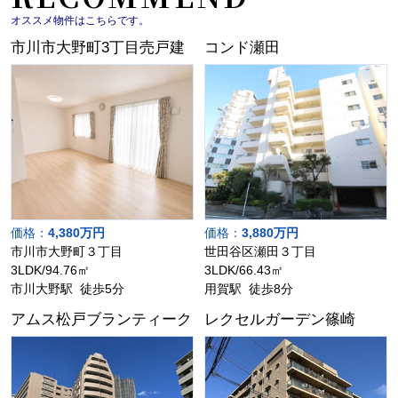
オススメ物件はこちらです。
市川市大野町3丁目売戸建
コンド瀬田
価格：
4,380万円
価格：
3,880万円
市川市大野町３丁目
世田谷区瀬田３丁目
3LDK/94.76㎡
3LDK/66.43㎡
市川大野駅 徒歩5分
用賀駅 徒歩8分
アムス松戸ブランティーク
レクセルガーデン篠崎