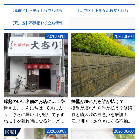
【葛飾区】不動産お役立ち情報
【足立区】不動産お役立ち情報
【荒川区】不動産お役立ち情報
2026/08/08
2026/08/08
縁起のいい名前のお店に…！◎
擁壁が壊れたら誰が払う？
皆さま、こんにちは！8月に入
擁壁が壊れたら誰が払う？修繕
り、さらに暑い日が続いてます
費と購入時の注意点を解説！
ね…！夕暮れ時になると、どこ
江戸川区・足立区にある不動...
からともなく花火...
2026/08/08
2026/08/08