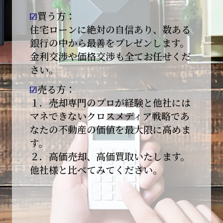
買う方：
2026-01-09
【新年あけましておめでとうございます】
住宅ローンに絶対の自信あり、数ある
銀行の中から最善をプレゼンします。
本日より始業いたしました。
金利交渉や価格交渉も全てお任せくだ
さい。
昨年は多くのご縁とご支援をいただき、心より
感謝申し上げます。
売る方：
本年も地域に根ざし、誠実な仕事を積み重ねて
１．売却専門のプロが経験と他社には
参ります。
マネできないクロスメディア戦略であ
なたの不動産の価値を最大限に高めま
引き続きどうぞよろしくお願いいたします。
す。
2025-12-20
２．高価売却、高価買取いたします。
【年末年始休業のお知らせ】
他社様と比べてみてください。
平素は格別のご愛顧を賜り、誠にありがとうご
ざいます。
下記期間を年末年始休業とさせて頂きます。