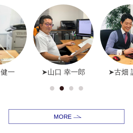
幸一郎
➤古畑 誠一郎
➤岩井
MORE