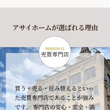
休業期間
2026年4月29日(水)～2026年5月6日(水)
アサイホームが選ばれる理由
休業期間中に頂きましたお問い合わせにつきま
しては、
2026年5月7日(木)以降、順次対応させて頂きま
す。
REASON 01
売買専門店
ご不便をおかけいたしますが、何卒ご理解の程
よろしくお願いいたします。
2026-04-17
【臨時休業のお知らせ】
買う・売る・住み替えるといっ
平素より格別のご愛顧を賜り、誠にありがとう
ございます。
た売買専門店であることが強み
です。 専門店の安心・安全・満
誠に勝手ながら、弊社開業10周年イベント開催