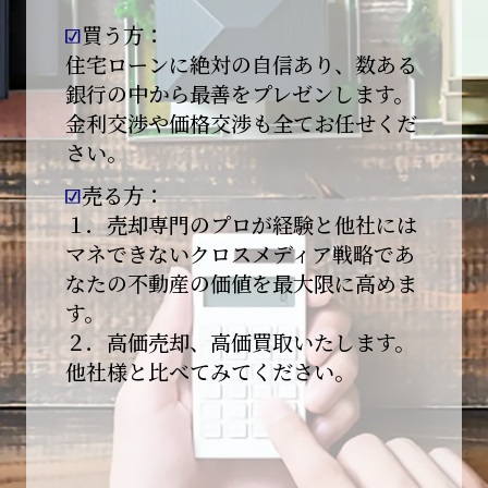
買う方：
2026-01-09
【新年あけましておめでとうございます】
住宅ローンに絶対の自信あり、数ある
銀行の中から最善をプレゼンします。
本日より始業いたしました。
金利交渉や価格交渉も全てお任せくだ
さい。
昨年は多くのご縁とご支援をいただき、心より
感謝申し上げます。
売る方：
本年も地域に根ざし、誠実な仕事を積み重ねて
１．売却専門のプロが経験と他社には
参ります。
マネできないクロスメディア戦略であ
なたの不動産の価値を最大限に高めま
引き続きどうぞよろしくお願いいたします。
す。
2025-12-20
２．高価売却、高価買取いたします。
【年末年始休業のお知らせ】
他社様と比べてみてください。
平素は格別のご愛顧を賜り、誠にありがとうご
ざいます。
下記期間を年末年始休業とさせて頂きます。