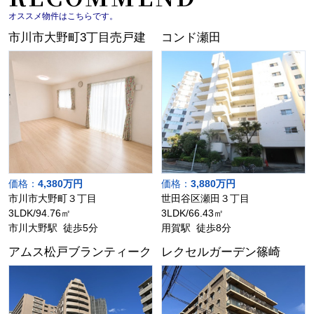
オススメ物件はこちらです。
市川市大野町3丁目売戸建
コンド瀬田
価格：
4,380万円
価格：
3,880万円
市川市大野町３丁目
世田谷区瀬田３丁目
3LDK/94.76㎡
3LDK/66.43㎡
市川大野駅 徒歩5分
用賀駅 徒歩8分
アムス松戸ブランティーク
レクセルガーデン篠崎