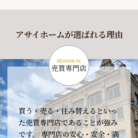
休業期間
2026年4月29日(水)～2026年5月6日(水)
アサイホームが選ばれる理由
休業期間中に頂きましたお問い合わせにつきま
しては、
2026年5月7日(木)以降、順次対応させて頂きま
す。
REASON 01
売買専門店
ご不便をおかけいたしますが、何卒ご理解の程
よろしくお願いいたします。
2026-04-17
【臨時休業のお知らせ】
買う・売る・住み替えるといっ
平素より格別のご愛顧を賜り、誠にありがとう
ございます。
た売買専門店であることが強み
です。 専門店の安心・安全・満
誠に勝手ながら、弊社開業10周年イベント開催