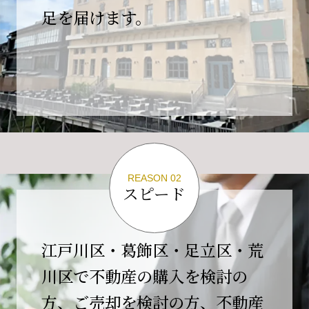
の為、
足を届けます。
４月２６日(日)は臨時休業とさせていただきま
す。
これもひとえに皆様のご支援の賜物と、心より感謝申し上
げます。
ご不便をおかけしますが、何卒よろしくお願い
いたします。
翌日より通常営業いたします。
REASON 02
スピード
2026-02-01
【開業10周年のご挨拶】
平素より格別のご高配を賜り、誠にありがとう
江戸川区・葛飾区・足立区・荒
ございます。
川区で不動産の購入を検討の
おかげさまで当社は、2026年2月1日をもちまし
方、ご売却を検討の方、不動産
て開業10周年を迎えることができました。