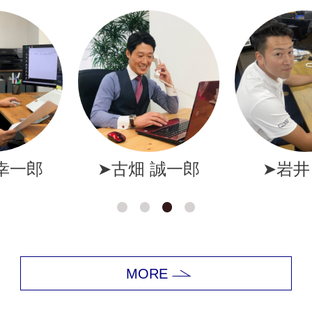
幸一郎
➤古畑 誠一郎
➤岩井
MORE