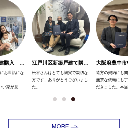
川越市新築戸建購入 A様
江戸川区新築戸建て購入 R様
にお世話にな
松谷さんはとても誠実で親切な
遠方の契約にも関
方です、ありがとうございまし
無茶な依頼にも丁
いい家が見つ
た。
だきました。本当
んのおかげだ
ございました。
っていただき
ました！
MORE