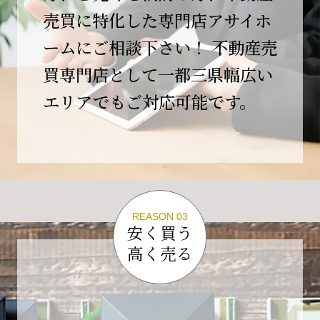
この節目を無事に迎えることができましたの
売買に特化した専門店アサイホ
は、日頃よりご愛顧いただいているお客様、お
ームにご相談下さい！ 不動産売
力添えをいただいている取引先の皆様、そして
支えてくださったすべての関係者の皆様のおか
買専門店として一都三県幅広い
げであり、心より深く感謝申し上げます。
エリアでもご対応可能です。
10年という年月の中で、多くのご縁と学びをい
ただき、今日の当社があります。
しかしながら、10周年は通過点にすぎません。
これからの10年、20年に向けて、より一層サー
ビスの質を高め、皆様に安心と価値を提供でき
る企業へと成長してまいります。
REASON 03
変化の激しい時代だからこそ、初心を忘れず、
安く買う
挑戦を続け、社会に必要とされる存在であり続
高く売る
けることをお約束いたします。
今後とも変わらぬご支援、ご指導を賜りますよ
う、何卒よろしくお願い申し上げます。