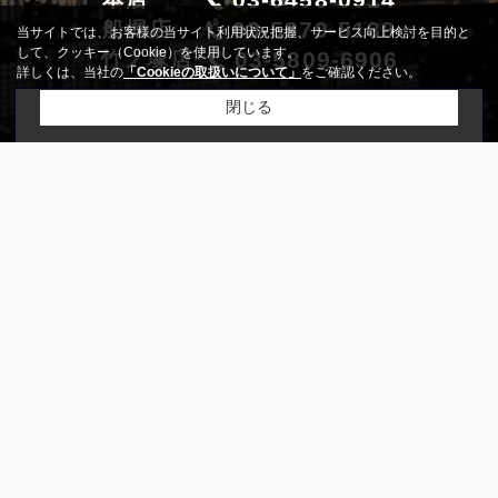
ページトップに戻る
当サイトでは、お客様の当サイト利用状況把握、サービス向上検討を目的と
して、クッキー（Cookie）を使用しています。
詳しくは、当社の
「Cookieの取扱いについて」
をご確認ください。
とにかくやることが多い不動産売買
閉じる
下記までご相談・お問い合わせ下さい！
お気軽にお問い合わせください
03-6458-0914
本店
03-5879-5138
船堀店
03-5809-6906
竹ノ塚店
メールでお問い合わせ
営業時間:10:00～19：00
定休日:毎週(火・水)曜日
ホーム
会社概要