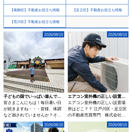
【葛飾区】不動産お役立ち情報
【足立区】不動産お役立ち情報
【荒川区】不動産お役立ち情報
2026/08/10
2026/08/10
子どもの国でいっぱい遊んできました(^▽^)/
エアコン室外機の正しい設置場所はどこ？？
皆さまこんにちは！毎日暑い日
エアコン室外機の正しい設置場
が続きますね・・・皆様、体調
所はどこ？？ 江戸川区・足立区
など崩されていませんか？そん
の不動産売買専門 株式会社ア
な暑い日が続く中...
サイ...
2026/08/10
2026/08/10