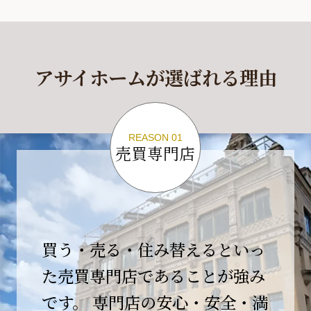
休業期間
2026年4月29日(水)～2026年5月6日(水)
アサイホームが選ばれる理由
休業期間中に頂きましたお問い合わせにつきま
しては、
2026年5月7日(木)以降、順次対応させて頂きま
す。
REASON 01
売買専門店
ご不便をおかけいたしますが、何卒ご理解の程
よろしくお願いいたします。
2026-04-17
【臨時休業のお知らせ】
買う・売る・住み替えるといっ
平素より格別のご愛顧を賜り、誠にありがとう
ございます。
た売買専門店であることが強み
です。 専門店の安心・安全・満
誠に勝手ながら、弊社開業10周年イベント開催