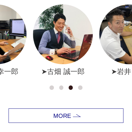
誠一郎
➤岩井 拓磨
➤犬塚
MORE