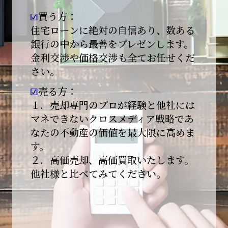
買う方：
2026-01-09
【新年あけましておめでとうございます】
住宅ローンに絶対の自信あり、数ある
銀行の中から最善をプレゼンします。
本日より始業いたしました。
金利交渉や価格交渉も全てお任せくだ
さい。
昨年は多くのご縁とご支援をいただき、心より
感謝申し上げます。
売る方：
本年も地域に根ざし、誠実な仕事を積み重ねて
１．売却専門のプロが経験と他社には
参ります。
マネできないクロスメディア戦略であ
なたの不動産の価値を最大限に高めま
引き続きどうぞよろしくお願いいたします。
す。
2025-12-20
２．高価売却、高価買取いたします。
【年末年始休業のお知らせ】
他社様と比べてみてください。
平素は格別のご愛顧を賜り、誠にありがとうご
ざいます。
下記期間を年末年始休業とさせて頂きます。