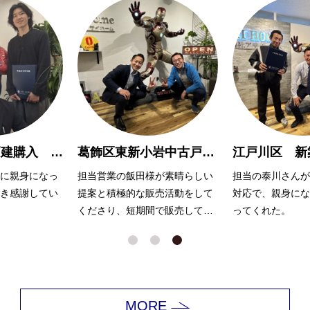
葛飾区東新小岩中古戸建 売却 Ｈ様
江戸川区 新築戸建て購入 N様
が素晴らしい
担当の泰川さんが迅速、丁寧な
岩井さんには、常
売活動をして
対応で、親身になって相談に乗
て相談に乗って頂
で販売してく
ってくれた。
ます。
色々とすぐに調べ
返答をいただき、
できました！
ありがとうござい
MORE