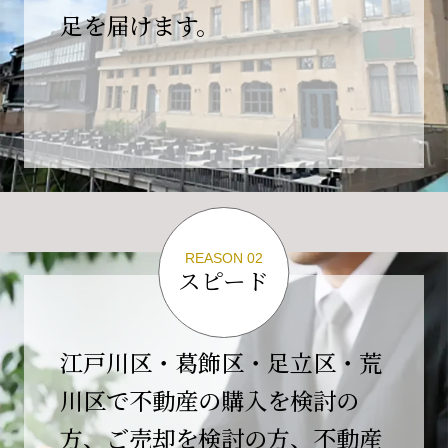
の為、
足を届けます。
４月２６日(日)は臨時休業とさせていただきま
す。
これもひとえに皆様のご支援の賜物と、心より感謝申し上
げます。
ご不便をおかけしますが、何卒よろしくお願い
いたします。
翌日より通常営業いたします。
REASON 02
スピード
2026-02-01
【開業10周年のご挨拶】
平素より格別のご高配を賜り、誠にありがとう
江戸川区・葛飾区・足立区・荒
ございます。
川区で不動産の購入を検討の
おかげさまで当社は、2026年2月1日をもちまし
方、ご売却を検討の方、不動産
て開業10周年を迎えることができました。