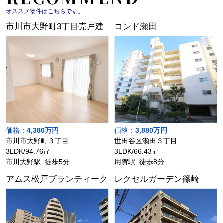
オススメ物件はこちらです。
市川市大野町3丁目売戸建
コンド瀬田
価格：
4,380万円
価格：
3,880万円
市川市大野町３丁目
世田谷区瀬田３丁目
3LDK/94.76㎡
3LDK/66.43㎡
市川大野駅 徒歩5分
用賀駅 徒歩8分
アムス松戸ブランティーク
レクセルガーデン篠崎