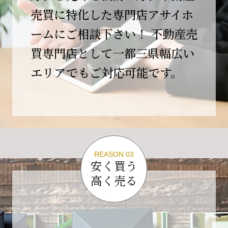
この節目を無事に迎えることができましたの
売買に特化した専門店アサイホ
は、日頃よりご愛顧いただいているお客様、お
ームにご相談下さい！ 不動産売
力添えをいただいている取引先の皆様、そして
支えてくださったすべての関係者の皆様のおか
買専門店として一都三県幅広い
げであり、心より深く感謝申し上げます。
エリアでもご対応可能です。
10年という年月の中で、多くのご縁と学びをい
ただき、今日の当社があります。
しかしながら、10周年は通過点にすぎません。
これからの10年、20年に向けて、より一層サー
ビスの質を高め、皆様に安心と価値を提供でき
る企業へと成長してまいります。
REASON 03
変化の激しい時代だからこそ、初心を忘れず、
安く買う
挑戦を続け、社会に必要とされる存在であり続
高く売る
けることをお約束いたします。
今後とも変わらぬご支援、ご指導を賜りますよ
う、何卒よろしくお願い申し上げます。