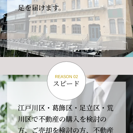
の為、
足を届けます。
４月２６日(日)は臨時休業とさせていただきま
す。
これもひとえに皆様のご支援の賜物と、心より感謝申し上
げます。
ご不便をおかけしますが、何卒よろしくお願い
いたします。
翌日より通常営業いたします。
REASON 02
スピード
2026-02-01
【開業10周年のご挨拶】
平素より格別のご高配を賜り、誠にありがとう
江戸川区・葛飾区・足立区・荒
ございます。
川区で不動産の購入を検討の
おかげさまで当社は、2026年2月1日をもちまし
方、ご売却を検討の方、不動産
て開業10周年を迎えることができました。