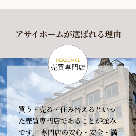
休業期間
2026年4月29日(水)～2026年5月6日(水)
アサイホームが選ばれる理由
休業期間中に頂きましたお問い合わせにつきま
しては、
2026年5月7日(木)以降、順次対応させて頂きま
す。
REASON 01
売買専門店
ご不便をおかけいたしますが、何卒ご理解の程
よろしくお願いいたします。
2026-04-17
【臨時休業のお知らせ】
買う・売る・住み替えるといっ
平素より格別のご愛顧を賜り、誠にありがとう
ございます。
た売買専門店であることが強み
です。 専門店の安心・安全・満
誠に勝手ながら、弊社開業10周年イベント開催