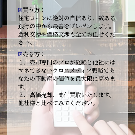
買う方：
2026-01-09
【新年あけましておめでとうございます】
住宅ローンに絶対の自信あり、数ある
銀行の中から最善をプレゼンします。
本日より始業いたしました。
金利交渉や価格交渉も全てお任せくだ
さい。
昨年は多くのご縁とご支援をいただき、心より
感謝申し上げます。
売る方：
本年も地域に根ざし、誠実な仕事を積み重ねて
１．売却専門のプロが経験と他社には
参ります。
マネできないクロスメディア戦略であ
なたの不動産の価値を最大限に高めま
引き続きどうぞよろしくお願いいたします。
す。
2025-12-20
２．高価売却、高価買取いたします。
【年末年始休業のお知らせ】
他社様と比べてみてください。
平素は格別のご愛顧を賜り、誠にありがとうご
ざいます。
下記期間を年末年始休業とさせて頂きます。