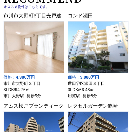
オススメ物件はこちらです。
市川市大野町3丁目売戸建
コンド瀬田
価格：
4,380万円
価格：
3,880万円
市川市大野町３丁目
世田谷区瀬田３丁目
3LDK/94.76㎡
3LDK/66.43㎡
市川大野駅 徒歩5分
用賀駅 徒歩8分
アムス松戸ブランティーク
レクセルガーデン篠崎