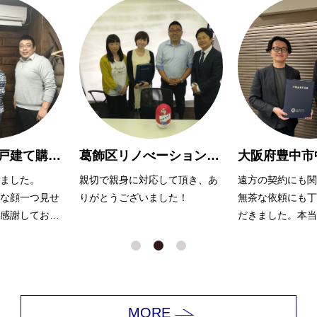
葛飾区リノべーションマンション購入 O様
大阪府豊中市中古マンション購入Y様
して頂き、あ
遠方の契約にも関わらず、また
大変お世話になり
した！
無茶な依頼にも丁寧に対応いた
無理を言っても嫌
だきました。本当にありがとう
ず、努力いただき
ございました。
ます。
MORE