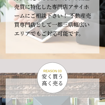
この節目を無事に迎えることができましたの
売買に特化した専門店アサイホ
は、日頃よりご愛顧いただいているお客様、お
ームにご相談下さい！ 不動産売
力添えをいただいている取引先の皆様、そして
支えてくださったすべての関係者の皆様のおか
買専門店として一都三県幅広い
げであり、心より深く感謝申し上げます。
エリアでもご対応可能です。
10年という年月の中で、多くのご縁と学びをい
ただき、今日の当社があります。
しかしながら、10周年は通過点にすぎません。
これからの10年、20年に向けて、より一層サー
ビスの質を高め、皆様に安心と価値を提供でき
る企業へと成長してまいります。
REASON 03
変化の激しい時代だからこそ、初心を忘れず、
安く買う
挑戦を続け、社会に必要とされる存在であり続
高く売る
けることをお約束いたします。
今後とも変わらぬご支援、ご指導を賜りますよ
う、何卒よろしくお願い申し上げます。