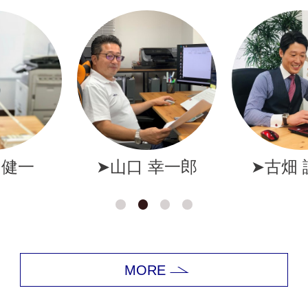
幸一郎
➤古畑 誠一郎
➤岩井
MORE