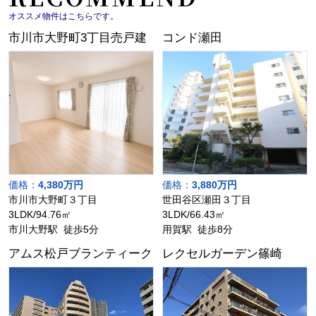
オススメ物件はこちらです。
市川市大野町3丁目売戸建
コンド瀬田
価格：
4,380万円
価格：
3,880万円
市川市大野町３丁目
世田谷区瀬田３丁目
3LDK/94.76㎡
3LDK/66.43㎡
市川大野駅 徒歩5分
用賀駅 徒歩8分
アムス松戸ブランティーク
レクセルガーデン篠崎