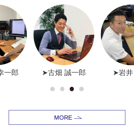
幸一郎
➤古畑 誠一郎
➤岩井
MORE