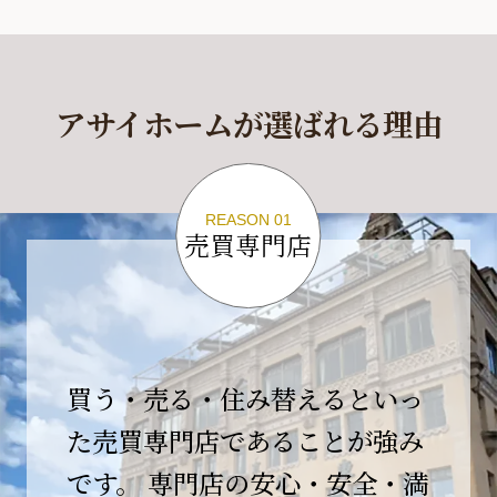
休業期間
2026年4月29日(水)～2026年5月6日(水)
アサイホームが選ばれる理由
休業期間中に頂きましたお問い合わせにつきま
しては、
2026年5月7日(木)以降、順次対応させて頂きま
す。
REASON 01
売買専門店
ご不便をおかけいたしますが、何卒ご理解の程
よろしくお願いいたします。
2026-04-17
【臨時休業のお知らせ】
買う・売る・住み替えるといっ
平素より格別のご愛顧を賜り、誠にありがとう
ございます。
た売買専門店であることが強み
です。 専門店の安心・安全・満
誠に勝手ながら、弊社開業10周年イベント開催