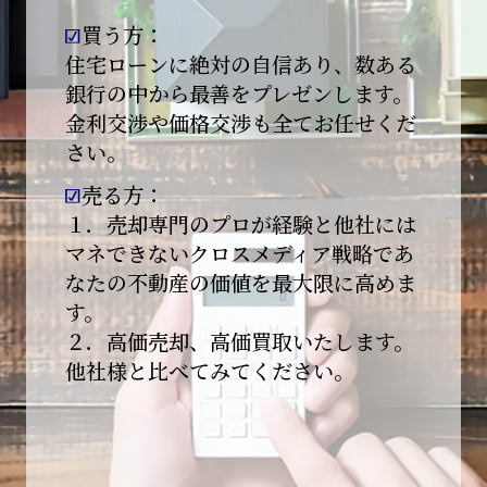
買う方：
2026-01-09
【新年あけましておめでとうございます】
住宅ローンに絶対の自信あり、数ある
銀行の中から最善をプレゼンします。
本日より始業いたしました。
金利交渉や価格交渉も全てお任せくだ
さい。
昨年は多くのご縁とご支援をいただき、心より
感謝申し上げます。
売る方：
本年も地域に根ざし、誠実な仕事を積み重ねて
１．売却専門のプロが経験と他社には
参ります。
マネできないクロスメディア戦略であ
なたの不動産の価値を最大限に高めま
引き続きどうぞよろしくお願いいたします。
す。
2025-12-20
２．高価売却、高価買取いたします。
【年末年始休業のお知らせ】
他社様と比べてみてください。
平素は格別のご愛顧を賜り、誠にありがとうご
ざいます。
下記期間を年末年始休業とさせて頂きます。