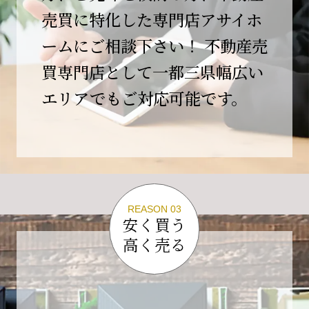
この節目を無事に迎えることができましたの
売買に特化した専門店アサイホ
は、日頃よりご愛顧いただいているお客様、お
ームにご相談下さい！ 不動産売
力添えをいただいている取引先の皆様、そして
支えてくださったすべての関係者の皆様のおか
買専門店として一都三県幅広い
げであり、心より深く感謝申し上げます。
エリアでもご対応可能です。
10年という年月の中で、多くのご縁と学びをい
ただき、今日の当社があります。
しかしながら、10周年は通過点にすぎません。
これからの10年、20年に向けて、より一層サー
ビスの質を高め、皆様に安心と価値を提供でき
る企業へと成長してまいります。
REASON 03
変化の激しい時代だからこそ、初心を忘れず、
安く買う
挑戦を続け、社会に必要とされる存在であり続
高く売る
けることをお約束いたします。
今後とも変わらぬご支援、ご指導を賜りますよ
う、何卒よろしくお願い申し上げます。