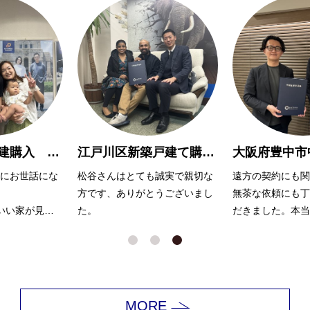
川越市新築戸建購入 A様
江戸川区新築戸建て購入 R様
にお世話にな
松谷さんはとても誠実で親切な
遠方の契約にも関
方です、ありがとうございまし
無茶な依頼にも丁
いい家が見つ
た。
だきました。本当
んのおかげだ
ございました。
っていただき
ました！
MORE