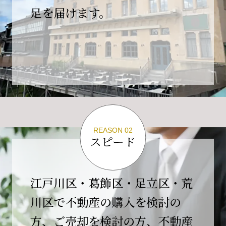
の為、
足を届けます。
４月２６日(日)は臨時休業とさせていただきま
す。
これもひとえに皆様のご支援の賜物と、心より感謝申し上
げます。
ご不便をおかけしますが、何卒よろしくお願い
いたします。
翌日より通常営業いたします。
REASON 02
スピード
2026-02-01
【開業10周年のご挨拶】
平素より格別のご高配を賜り、誠にありがとう
江戸川区・葛飾区・足立区・荒
ございます。
川区で不動産の購入を検討の
おかげさまで当社は、2026年2月1日をもちまし
方、ご売却を検討の方、不動産
て開業10周年を迎えることができました。