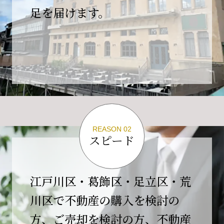
の為、
足を届けます。
４月２６日(日)は臨時休業とさせていただきま
す。
これもひとえに皆様のご支援の賜物と、心より感謝申し上
げます。
ご不便をおかけしますが、何卒よろしくお願い
いたします。
翌日より通常営業いたします。
REASON 02
スピード
2026-02-01
【開業10周年のご挨拶】
平素より格別のご高配を賜り、誠にありがとう
江戸川区・葛飾区・足立区・荒
ございます。
川区で不動産の購入を検討の
おかげさまで当社は、2026年2月1日をもちまし
方、ご売却を検討の方、不動産
て開業10周年を迎えることができました。