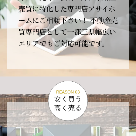
この節目を無事に迎えることができましたの
売買に特化した専門店アサイホ
は、日頃よりご愛顧いただいているお客様、お
ームにご相談下さい！ 不動産売
力添えをいただいている取引先の皆様、そして
支えてくださったすべての関係者の皆様のおか
買専門店として一都三県幅広い
げであり、心より深く感謝申し上げます。
エリアでもご対応可能です。
10年という年月の中で、多くのご縁と学びをい
ただき、今日の当社があります。
しかしながら、10周年は通過点にすぎません。
これからの10年、20年に向けて、より一層サー
ビスの質を高め、皆様に安心と価値を提供でき
る企業へと成長してまいります。
REASON 03
変化の激しい時代だからこそ、初心を忘れず、
安く買う
挑戦を続け、社会に必要とされる存在であり続
高く売る
けることをお約束いたします。
今後とも変わらぬご支援、ご指導を賜りますよ
う、何卒よろしくお願い申し上げます。