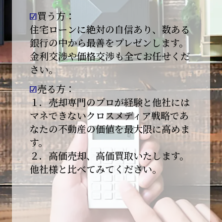
買う方：
2026-01-09
【新年あけましておめでとうございます】
住宅ローンに絶対の自信あり、数ある
銀行の中から最善をプレゼンします。
本日より始業いたしました。
金利交渉や価格交渉も全てお任せくだ
さい。
昨年は多くのご縁とご支援をいただき、心より
感謝申し上げます。
売る方：
本年も地域に根ざし、誠実な仕事を積み重ねて
１．売却専門のプロが経験と他社には
参ります。
マネできないクロスメディア戦略であ
なたの不動産の価値を最大限に高めま
引き続きどうぞよろしくお願いいたします。
す。
2025-12-20
２．高価売却、高価買取いたします。
【年末年始休業のお知らせ】
他社様と比べてみてください。
平素は格別のご愛顧を賜り、誠にありがとうご
ざいます。
下記期間を年末年始休業とさせて頂きます。