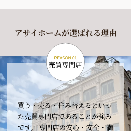
休業期間
2026年4月29日(水)～2026年5月6日(水)
アサイホームが選ばれる理由
休業期間中に頂きましたお問い合わせにつきま
しては、
2026年5月7日(木)以降、順次対応させて頂きま
す。
REASON 01
売買専門店
ご不便をおかけいたしますが、何卒ご理解の程
よろしくお願いいたします。
2026-04-17
【臨時休業のお知らせ】
買う・売る・住み替えるといっ
平素より格別のご愛顧を賜り、誠にありがとう
ございます。
た売買専門店であることが強み
です。 専門店の安心・安全・満
誠に勝手ながら、弊社開業10周年イベント開催