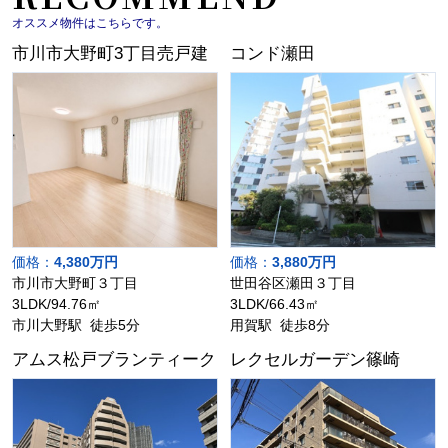
オススメ物件はこちらです。
市川市大野町3丁目売戸建
コンド瀬田
価格：
4,380万円
価格：
3,880万円
市川市大野町３丁目
世田谷区瀬田３丁目
3LDK/94.76㎡
3LDK/66.43㎡
市川大野駅 徒歩5分
用賀駅 徒歩8分
アムス松戸ブランティーク
レクセルガーデン篠崎