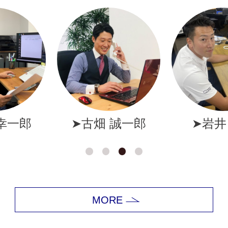
幸一郎
➤古畑 誠一郎
➤岩井
MORE