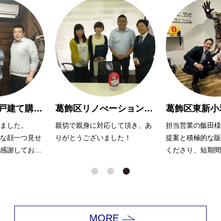
江戸川区新築戸建て購入 M様
葛飾区リノべーションマンション購入 O様
ました。
親切で親身に対応して頂き、あ
担当営業の飯田様
な顔一つ見せ
りがとうございました！
提案と積極的な販
感謝しており
くださり、短期間
れました。
MORE