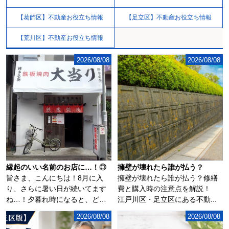
【葛飾区】不動産お役立ち情報
【足立区】不動産お役立ち情報
【荒川区】不動産お役立ち情報
2026/08/08
2026/08/08
縁起のいい名前のお店に…！◎
擁壁が壊れたら誰が払う？
皆さま、こんにちは！8月に入
擁壁が壊れたら誰が払う？修繕
り、さらに暑い日が続いてます
費と購入時の注意点を解説！
ね…！夕暮れ時になると、どこ
江戸川区・足立区にある不動...
からともなく花火...
2026/08/08
2026/08/08