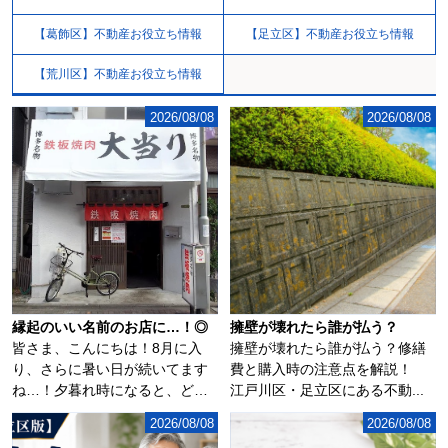
【葛飾区】不動産お役立ち情報
【足立区】不動産お役立ち情報
【荒川区】不動産お役立ち情報
2026/08/08
2026/08/08
縁起のいい名前のお店に…！◎
擁壁が壊れたら誰が払う？
皆さま、こんにちは！8月に入
擁壁が壊れたら誰が払う？修繕
り、さらに暑い日が続いてます
費と購入時の注意点を解説！
ね…！夕暮れ時になると、どこ
江戸川区・足立区にある不動...
からともなく花火...
2026/08/08
2026/08/08