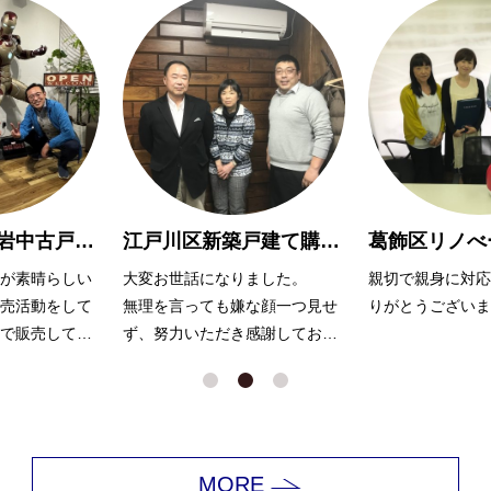
江戸川区新築戸建て購入 M様
葛飾区リノべーションマンション購入 O様
ました。
親切で親身に対応して頂き、あ
担当営業の飯田様
な顔一つ見せ
りがとうございました！
提案と積極的な販
感謝しており
くださり、短期間
れました。
MORE