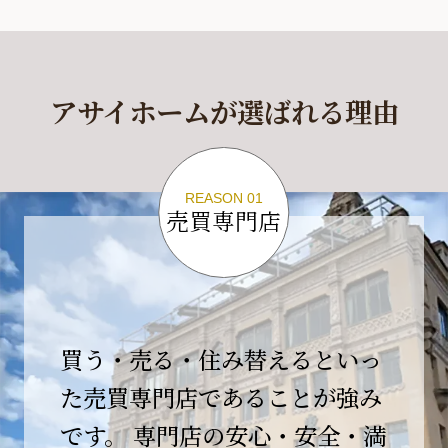
休業期間
2026年4月29日(水)～2026年5月6日(水)
アサイホームが選ばれる理由
休業期間中に頂きましたお問い合わせにつきま
しては、
2026年5月7日(木)以降、順次対応させて頂きま
す。
REASON 01
売買専門店
ご不便をおかけいたしますが、何卒ご理解の程
よろしくお願いいたします。
2026-04-17
【臨時休業のお知らせ】
買う・売る・住み替えるといっ
平素より格別のご愛顧を賜り、誠にありがとう
ございます。
た売買専門店であることが強み
です。 専門店の安心・安全・満
誠に勝手ながら、弊社開業10周年イベント開催