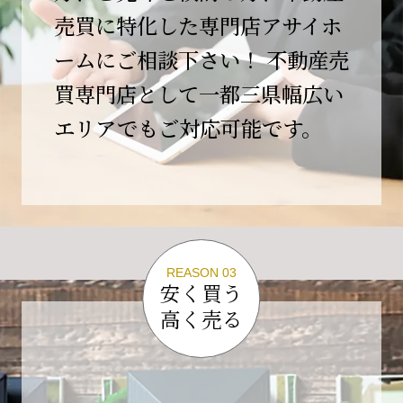
この節目を無事に迎えることができましたの
売買に特化した専門店アサイホ
は、日頃よりご愛顧いただいているお客様、お
ームにご相談下さい！ 不動産売
力添えをいただいている取引先の皆様、そして
支えてくださったすべての関係者の皆様のおか
買専門店として一都三県幅広い
げであり、心より深く感謝申し上げます。
エリアでもご対応可能です。
10年という年月の中で、多くのご縁と学びをい
ただき、今日の当社があります。
しかしながら、10周年は通過点にすぎません。
これからの10年、20年に向けて、より一層サー
ビスの質を高め、皆様に安心と価値を提供でき
る企業へと成長してまいります。
REASON 03
変化の激しい時代だからこそ、初心を忘れず、
安く買う
挑戦を続け、社会に必要とされる存在であり続
高く売る
けることをお約束いたします。
今後とも変わらぬご支援、ご指導を賜りますよ
う、何卒よろしくお願い申し上げます。