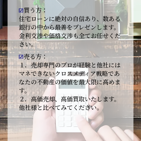
買う方：
2026-01-09
【新年あけましておめでとうございます】
住宅ローンに絶対の自信あり、数ある
銀行の中から最善をプレゼンします。
本日より始業いたしました。
金利交渉や価格交渉も全てお任せくだ
さい。
昨年は多くのご縁とご支援をいただき、心より
感謝申し上げます。
売る方：
本年も地域に根ざし、誠実な仕事を積み重ねて
１．売却専門のプロが経験と他社には
参ります。
マネできないクロスメディア戦略であ
なたの不動産の価値を最大限に高めま
引き続きどうぞよろしくお願いいたします。
す。
2025-12-20
２．高価売却、高価買取いたします。
【年末年始休業のお知らせ】
他社様と比べてみてください。
平素は格別のご愛顧を賜り、誠にありがとうご
ざいます。
下記期間を年末年始休業とさせて頂きます。