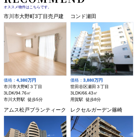
オススメ物件はこちらです。
市川市大野町3丁目売戸建
コンド瀬田
価格：
4,380万円
価格：
3,880万円
市川市大野町３丁目
世田谷区瀬田３丁目
3LDK/94.76㎡
3LDK/66.43㎡
市川大野駅 徒歩5分
用賀駅 徒歩8分
アムス松戸ブランティーク
レクセルガーデン篠崎