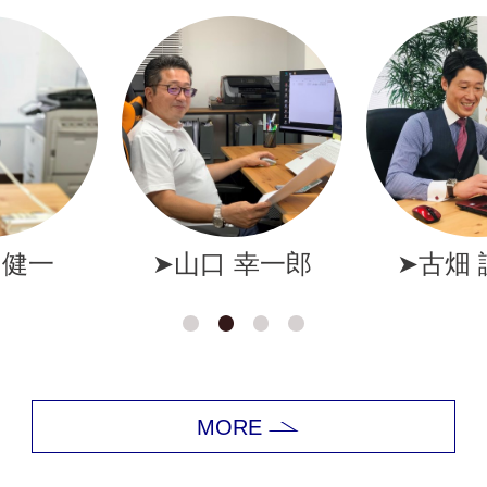
幸一郎
➤古畑 誠一郎
➤岩井
MORE