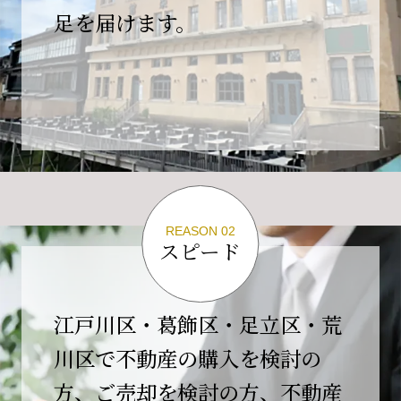
の為、
足を届けます。
４月２６日(日)は臨時休業とさせていただきま
す。
これもひとえに皆様のご支援の賜物と、心より感謝申し上
げます。
ご不便をおかけしますが、何卒よろしくお願い
いたします。
翌日より通常営業いたします。
REASON 02
スピード
2026-02-01
【開業10周年のご挨拶】
平素より格別のご高配を賜り、誠にありがとう
江戸川区・葛飾区・足立区・荒
ございます。
川区で不動産の購入を検討の
おかげさまで当社は、2026年2月1日をもちまし
方、ご売却を検討の方、不動産
て開業10周年を迎えることができました。