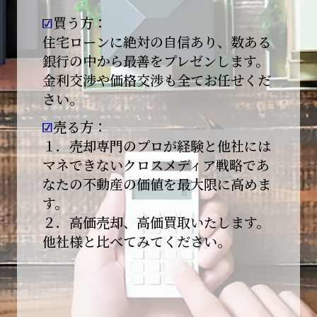
買う方：
2026-01-09
【新年あけましておめでとうございます】
住宅ローンに絶対の自信あり、数ある
銀行の中から最善をプレゼンします。
本日より始業いたしました。
金利交渉や価格交渉も全てお任せくだ
さい。
昨年は多くのご縁とご支援をいただき、心より
感謝申し上げます。
売る方：
本年も地域に根ざし、誠実な仕事を積み重ねて
１．売却専門のプロが経験と他社には
参ります。
マネできないクロスメディア戦略であ
なたの不動産の価値を最大限に高めま
引き続きどうぞよろしくお願いいたします。
す。
2025-12-20
２．高価売却、高価買取いたします。
【年末年始休業のお知らせ】
他社様と比べてみてください。
平素は格別のご愛顧を賜り、誠にありがとうご
ざいます。
下記期間を年末年始休業とさせて頂きます。