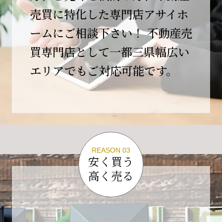
この節目を無事に迎えることができましたの
売買に特化した専門店アサイホ
は、日頃よりご愛顧いただいているお客様、お
ームにご相談下さい！ 不動産売
力添えをいただいている取引先の皆様、そして
支えてくださったすべての関係者の皆様のおか
買専門店として一都三県幅広い
げであり、心より深く感謝申し上げます。
エリアでもご対応可能です。
10年という年月の中で、多くのご縁と学びをい
ただき、今日の当社があります。
しかしながら、10周年は通過点にすぎません。
これからの10年、20年に向けて、より一層サー
ビスの質を高め、皆様に安心と価値を提供でき
る企業へと成長してまいります。
REASON 03
変化の激しい時代だからこそ、初心を忘れず、
安く買う
挑戦を続け、社会に必要とされる存在であり続
高く売る
けることをお約束いたします。
今後とも変わらぬご支援、ご指導を賜りますよ
う、何卒よろしくお願い申し上げます。