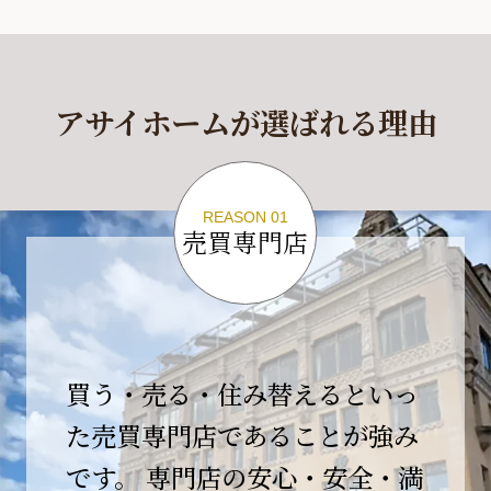
休業期間
2026年4月29日(水)～2026年5月6日(水)
アサイホームが選ばれる理由
休業期間中に頂きましたお問い合わせにつきま
しては、
2026年5月7日(木)以降、順次対応させて頂きま
す。
REASON 01
売買専門店
ご不便をおかけいたしますが、何卒ご理解の程
よろしくお願いいたします。
2026-04-17
【臨時休業のお知らせ】
買う・売る・住み替えるといっ
平素より格別のご愛顧を賜り、誠にありがとう
ございます。
た売買専門店であることが強み
です。 専門店の安心・安全・満
誠に勝手ながら、弊社開業10周年イベント開催