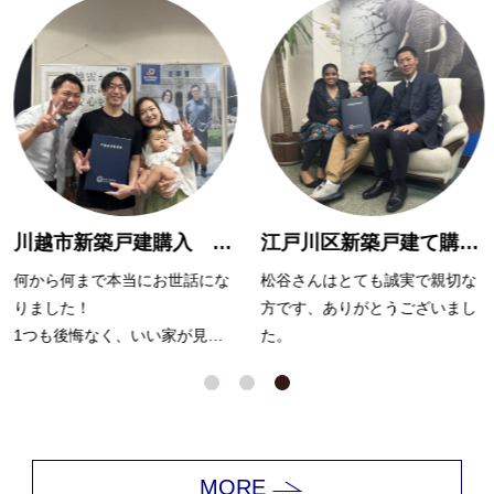
川越市新築戸建購入 A様
江戸川区新築戸建て購入 R様
にお世話にな
松谷さんはとても誠実で親切な
遠方の契約にも関
方です、ありがとうございまし
無茶な依頼にも丁
いい家が見つ
た。
だきました。本当
んのおかげだ
ございました。
っていただき
ました！
MORE