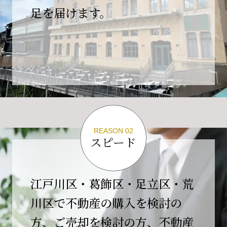
の為、
足を届けます。
４月２６日(日)は臨時休業とさせていただきま
す。
これもひとえに皆様のご支援の賜物と、心より感謝申し上
げます。
ご不便をおかけしますが、何卒よろしくお願い
いたします。
翌日より通常営業いたします。
REASON 02
スピード
2026-02-01
【開業10周年のご挨拶】
平素より格別のご高配を賜り、誠にありがとう
江戸川区・葛飾区・足立区・荒
ございます。
川区で不動産の購入を検討の
おかげさまで当社は、2026年2月1日をもちまし
方、ご売却を検討の方、不動産
て開業10周年を迎えることができました。