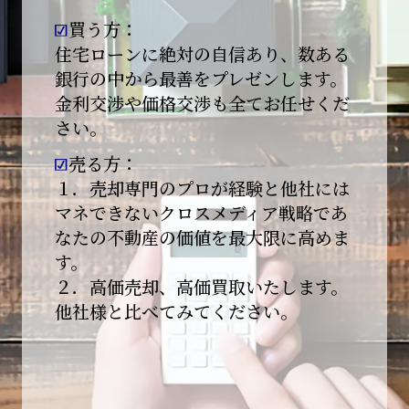
買う方：
2026-01-09
【新年あけましておめでとうございます】
住宅ローンに絶対の自信あり、数ある
銀行の中から最善をプレゼンします。
本日より始業いたしました。
金利交渉や価格交渉も全てお任せくだ
さい。
昨年は多くのご縁とご支援をいただき、心より
感謝申し上げます。
売る方：
本年も地域に根ざし、誠実な仕事を積み重ねて
１．売却専門のプロが経験と他社には
参ります。
マネできないクロスメディア戦略であ
なたの不動産の価値を最大限に高めま
引き続きどうぞよろしくお願いいたします。
す。
2025-12-20
２．高価売却、高価買取いたします。
【年末年始休業のお知らせ】
他社様と比べてみてください。
平素は格別のご愛顧を賜り、誠にありがとうご
ざいます。
下記期間を年末年始休業とさせて頂きます。