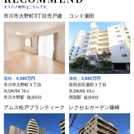
オススメ物件はこちらです。
市川市大野町3丁目売戸建
コンド瀬田
価格：
4,380万円
価格：
3,880万円
市川市大野町３丁目
世田谷区瀬田３丁目
3LDK/94.76㎡
3LDK/66.43㎡
市川大野駅 徒歩5分
用賀駅 徒歩8分
アムス松戸ブランティーク
レクセルガーデン篠崎