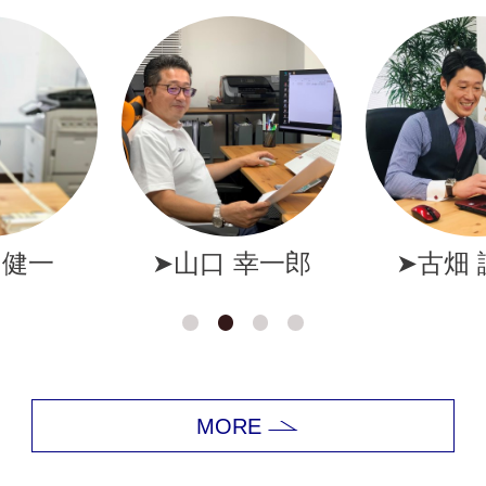
幸一郎
➤古畑 誠一郎
➤岩井
MORE