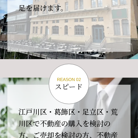
の為、
足を届けます。
４月２６日(日)は臨時休業とさせていただきま
す。
これもひとえに皆様のご支援の賜物と、心より感謝申し上
げます。
ご不便をおかけしますが、何卒よろしくお願い
いたします。
翌日より通常営業いたします。
REASON 02
スピード
2026-02-01
【開業10周年のご挨拶】
平素より格別のご高配を賜り、誠にありがとう
江戸川区・葛飾区・足立区・荒
ございます。
川区で不動産の購入を検討の
おかげさまで当社は、2026年2月1日をもちまし
方、ご売却を検討の方、不動産
て開業10周年を迎えることができました。