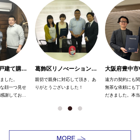
葛飾区リノべーションマンション購入 O様
大阪府豊中市中古マンション購入Y様
して頂き、あ
遠方の契約にも関わらず、また
大変お世話になり
した！
無茶な依頼にも丁寧に対応いた
無理を言っても嫌
だきました。本当にありがとう
ず、努力いただき
ございました。
ます。
MORE