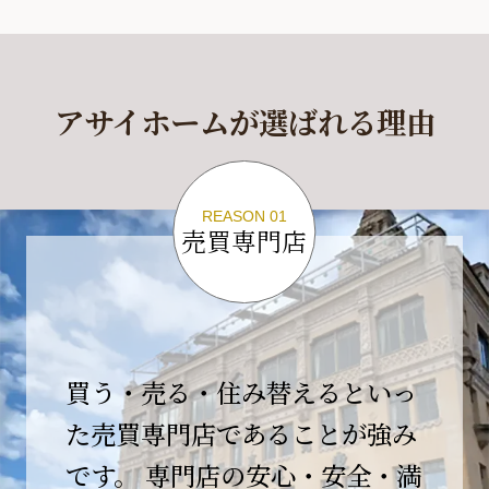
休業期間
2026年4月29日(水)～2026年5月6日(水)
アサイホームが選ばれる理由
休業期間中に頂きましたお問い合わせにつきま
しては、
2026年5月7日(木)以降、順次対応させて頂きま
す。
REASON 01
売買専門店
ご不便をおかけいたしますが、何卒ご理解の程
よろしくお願いいたします。
2026-04-17
【臨時休業のお知らせ】
買う・売る・住み替えるといっ
平素より格別のご愛顧を賜り、誠にありがとう
ございます。
た売買専門店であることが強み
です。 専門店の安心・安全・満
誠に勝手ながら、弊社開業10周年イベント開催