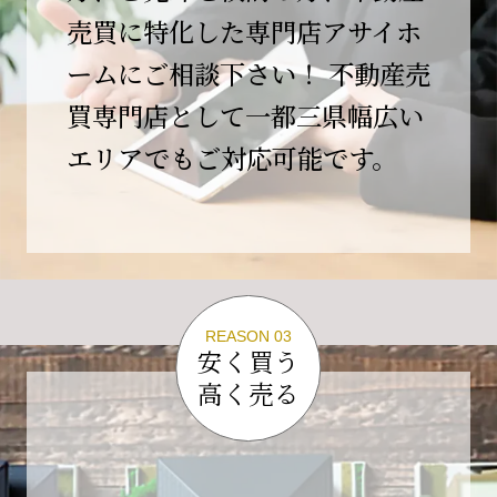
この節目を無事に迎えることができましたの
売買に特化した専門店アサイホ
は、日頃よりご愛顧いただいているお客様、お
ームにご相談下さい！ 不動産売
力添えをいただいている取引先の皆様、そして
支えてくださったすべての関係者の皆様のおか
買専門店として一都三県幅広い
げであり、心より深く感謝申し上げます。
エリアでもご対応可能です。
10年という年月の中で、多くのご縁と学びをい
ただき、今日の当社があります。
しかしながら、10周年は通過点にすぎません。
これからの10年、20年に向けて、より一層サー
ビスの質を高め、皆様に安心と価値を提供でき
る企業へと成長してまいります。
REASON 03
変化の激しい時代だからこそ、初心を忘れず、
安く買う
挑戦を続け、社会に必要とされる存在であり続
高く売る
けることをお約束いたします。
今後とも変わらぬご支援、ご指導を賜りますよ
う、何卒よろしくお願い申し上げます。