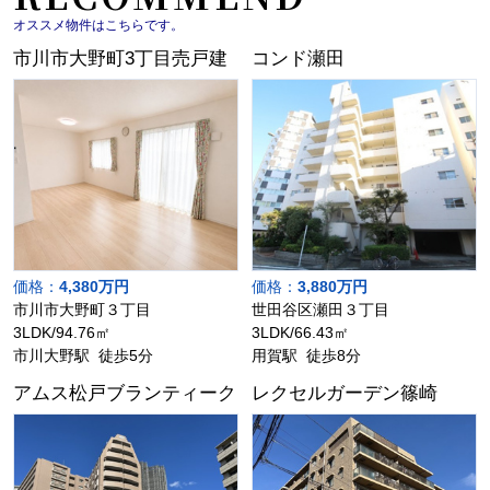
オススメ物件はこちらです。
市川市大野町3丁目売戸建
コンド瀬田
価格：
4,380万円
価格：
3,880万円
市川市大野町３丁目
世田谷区瀬田３丁目
3LDK/94.76㎡
3LDK/66.43㎡
市川大野駅 徒歩5分
用賀駅 徒歩8分
アムス松戸ブランティーク
レクセルガーデン篠崎