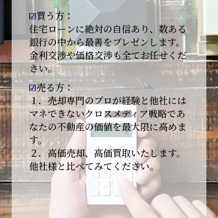
買う方：
2026-01-09
【新年あけましておめでとうございます】
住宅ローンに絶対の自信あり、数ある
銀行の中から最善をプレゼンします。
本日より始業いたしました。
金利交渉や価格交渉も全てお任せくだ
さい。
昨年は多くのご縁とご支援をいただき、心より
感謝申し上げます。
売る方：
本年も地域に根ざし、誠実な仕事を積み重ねて
１．売却専門のプロが経験と他社には
参ります。
マネできないクロスメディア戦略であ
なたの不動産の価値を最大限に高めま
引き続きどうぞよろしくお願いいたします。
す。
2025-12-20
２．高価売却、高価買取いたします。
【年末年始休業のお知らせ】
他社様と比べてみてください。
平素は格別のご愛顧を賜り、誠にありがとうご
ざいます。
下記期間を年末年始休業とさせて頂きます。