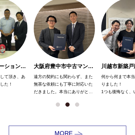
大阪府豊中市中古マンション購入Y様
川越市新築戸建購入 A様
わらず、また
何から何まで本当にお世話にな
親切で親身に対応
寧に対応いた
りました！
りがとうございま
にありがとう
1つも後悔なく、いい家が見つ
かったのは浅川さんのおかげだ
と思っています。
娘も犬もかわいがっていただき
ありがとうございました！
MORE