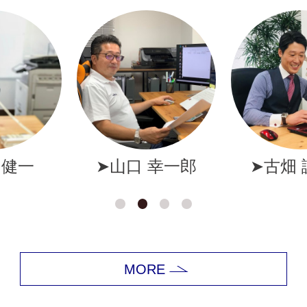
幸一郎
➤古畑 誠一郎
➤岩井
MORE