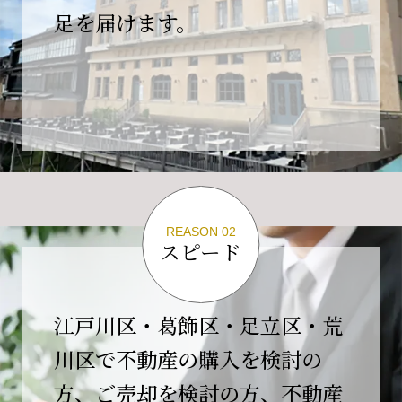
の為、
足を届けます。
４月２６日(日)は臨時休業とさせていただきま
す。
これもひとえに皆様のご支援の賜物と、心より感謝申し上
げます。
ご不便をおかけしますが、何卒よろしくお願い
いたします。
翌日より通常営業いたします。
REASON 02
スピード
2026-02-01
【開業10周年のご挨拶】
平素より格別のご高配を賜り、誠にありがとう
江戸川区・葛飾区・足立区・荒
ございます。
川区で不動産の購入を検討の
おかげさまで当社は、2026年2月1日をもちまし
方、ご売却を検討の方、不動産
て開業10周年を迎えることができました。