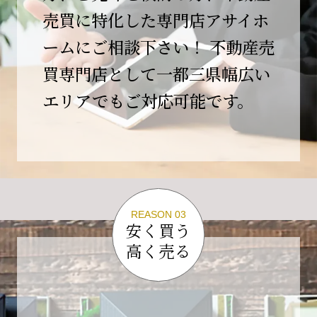
この節目を無事に迎えることができましたの
売買に特化した専門店アサイホ
は、日頃よりご愛顧いただいているお客様、お
ームにご相談下さい！ 不動産売
力添えをいただいている取引先の皆様、そして
支えてくださったすべての関係者の皆様のおか
買専門店として一都三県幅広い
げであり、心より深く感謝申し上げます。
エリアでもご対応可能です。
10年という年月の中で、多くのご縁と学びをい
ただき、今日の当社があります。
しかしながら、10周年は通過点にすぎません。
これからの10年、20年に向けて、より一層サー
ビスの質を高め、皆様に安心と価値を提供でき
る企業へと成長してまいります。
REASON 03
変化の激しい時代だからこそ、初心を忘れず、
安く買う
挑戦を続け、社会に必要とされる存在であり続
高く売る
けることをお約束いたします。
今後とも変わらぬご支援、ご指導を賜りますよ
う、何卒よろしくお願い申し上げます。