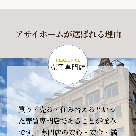
休業期間
2026年4月29日(水)～2026年5月6日(水)
アサイホームが選ばれる理由
休業期間中に頂きましたお問い合わせにつきま
しては、
2026年5月7日(木)以降、順次対応させて頂きま
す。
REASON 01
売買専門店
ご不便をおかけいたしますが、何卒ご理解の程
よろしくお願いいたします。
2026-04-17
【臨時休業のお知らせ】
買う・売る・住み替えるといっ
平素より格別のご愛顧を賜り、誠にありがとう
ございます。
た売買専門店であることが強み
です。 専門店の安心・安全・満
誠に勝手ながら、弊社開業10周年イベント開催