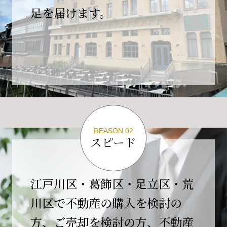
の為、
足を届けます。
４月２６日(日)は臨時休業とさせていただきま
す。
これもひとえに皆様のご支援の賜物と、心より感謝申し上
げます。
ご不便をおかけしますが、何卒よろしくお願い
いたします。
翌日より通常営業いたします。
REASON 02
スピード
2026-02-01
【開業10周年のご挨拶】
平素より格別のご高配を賜り、誠にありがとう
江戸川区・葛飾区・足立区・荒
ございます。
川区で不動産の購入を検討の
おかげさまで当社は、2026年2月1日をもちまし
方、ご売却を検討の方、不動産
て開業10周年を迎えることができました。