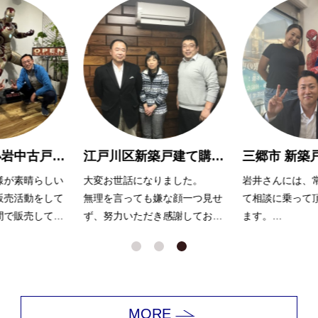
葛飾区東新小岩中古戸建 売却 Ｈ様
江戸川区新築戸建て購入 M様
が素晴らしい
大変お世話になりました。
岩井さんには、常
売活動をして
無理を言っても嫌な顔一つ見せ
て相談に乗って頂
で販売してく
ず、努力いただき感謝しており
ます。
ます。
色々とすぐに調べ
返答をいただき、
できました！
ありがとうござい
MORE