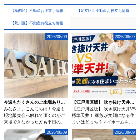
【葛飾区】不動産お役立ち情報
【足立区】不動産お役立ち情報
【荒川区】不動産お役立ち情報
2026/08/09
2026/08/09
今週もたくさんのご来場ありがとうございます♪
【江戸川区版】 吹き抜け天井VS標準天井！ 家族が笑顔になる住まいはどっち？
みなさま、こんにちは！今週も
【江戸川区版】 吹き抜け天井VS
現地販売会へ触れて頂くのがご
標準天井！ 家族が笑顔になる住
来場できなかった方も平日の昼
まいはどっち？マイホームを検
間や、お仕事終わ...
討するとき...
2026/08/09
2026/08/09