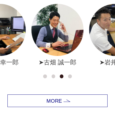
幸一郎
➤古畑 誠一郎
➤岩井
MORE