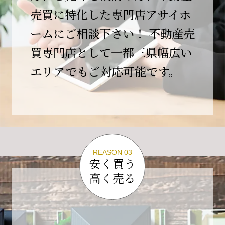
この節目を無事に迎えることができましたの
売買に特化した専門店アサイホ
は、日頃よりご愛顧いただいているお客様、お
ームにご相談下さい！ 不動産売
力添えをいただいている取引先の皆様、そして
支えてくださったすべての関係者の皆様のおか
買専門店として一都三県幅広い
げであり、心より深く感謝申し上げます。
エリアでもご対応可能です。
10年という年月の中で、多くのご縁と学びをい
ただき、今日の当社があります。
しかしながら、10周年は通過点にすぎません。
これからの10年、20年に向けて、より一層サー
ビスの質を高め、皆様に安心と価値を提供でき
る企業へと成長してまいります。
REASON 03
変化の激しい時代だからこそ、初心を忘れず、
安く買う
挑戦を続け、社会に必要とされる存在であり続
高く売る
けることをお約束いたします。
今後とも変わらぬご支援、ご指導を賜りますよ
う、何卒よろしくお願い申し上げます。