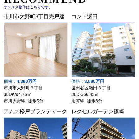
オススメ物件はこちらです。
市川市大野町3丁目売戸建
コンド瀬田
価格：
4,380万円
価格：
3,880万円
市川市大野町３丁目
世田谷区瀬田３丁目
3LDK/94.76㎡
3LDK/66.43㎡
市川大野駅 徒歩5分
用賀駅 徒歩8分
アムス松戸ブランティーク
レクセルガーデン篠崎