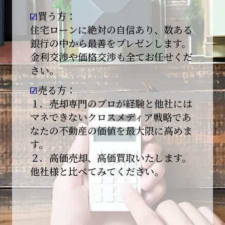
買う方：
2026-01-09
【新年あけましておめでとうございます】
住宅ローンに絶対の自信あり、数ある
銀行の中から最善をプレゼンします。
本日より始業いたしました。
金利交渉や価格交渉も全てお任せくだ
さい。
昨年は多くのご縁とご支援をいただき、心より
感謝申し上げます。
売る方：
本年も地域に根ざし、誠実な仕事を積み重ねて
１．売却専門のプロが経験と他社には
参ります。
マネできないクロスメディア戦略であ
なたの不動産の価値を最大限に高めま
引き続きどうぞよろしくお願いいたします。
す。
2025-12-20
２．高価売却、高価買取いたします。
【年末年始休業のお知らせ】
他社様と比べてみてください。
平素は格別のご愛顧を賜り、誠にありがとうご
ざいます。
下記期間を年末年始休業とさせて頂きます。