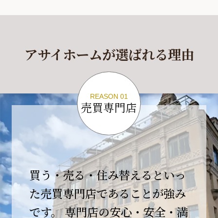
休業期間
2026年4月29日(水)～2026年5月6日(水)
アサイホームが選ばれる理由
休業期間中に頂きましたお問い合わせにつきま
しては、
2026年5月7日(木)以降、順次対応させて頂きま
す。
REASON 01
売買専門店
ご不便をおかけいたしますが、何卒ご理解の程
よろしくお願いいたします。
2026-04-17
【臨時休業のお知らせ】
買う・売る・住み替えるといっ
平素より格別のご愛顧を賜り、誠にありがとう
ございます。
た売買専門店であることが強み
です。 専門店の安心・安全・満
誠に勝手ながら、弊社開業10周年イベント開催