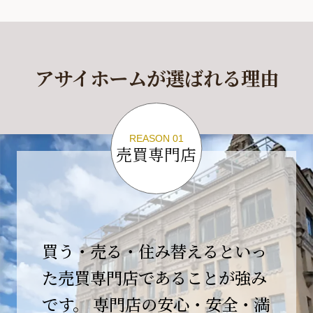
休業期間
2026年4月29日(水)～2026年5月6日(水)
アサイホームが選ばれる理由
休業期間中に頂きましたお問い合わせにつきま
しては、
2026年5月7日(木)以降、順次対応させて頂きま
す。
REASON 01
売買専門店
ご不便をおかけいたしますが、何卒ご理解の程
よろしくお願いいたします。
2026-04-17
【臨時休業のお知らせ】
買う・売る・住み替えるといっ
平素より格別のご愛顧を賜り、誠にありがとう
ございます。
た売買専門店であることが強み
です。 専門店の安心・安全・満
誠に勝手ながら、弊社開業10周年イベント開催