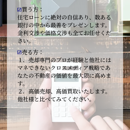
買う方：
2026-01-09
【新年あけましておめでとうございます】
住宅ローンに絶対の自信あり、数ある
銀行の中から最善をプレゼンします。
本日より始業いたしました。
金利交渉や価格交渉も全てお任せくだ
さい。
昨年は多くのご縁とご支援をいただき、心より
感謝申し上げます。
売る方：
本年も地域に根ざし、誠実な仕事を積み重ねて
１．売却専門のプロが経験と他社には
参ります。
マネできないクロスメディア戦略であ
なたの不動産の価値を最大限に高めま
引き続きどうぞよろしくお願いいたします。
す。
2025-12-20
２．高価売却、高価買取いたします。
【年末年始休業のお知らせ】
他社様と比べてみてください。
平素は格別のご愛顧を賜り、誠にありがとうご
ざいます。
下記期間を年末年始休業とさせて頂きます。