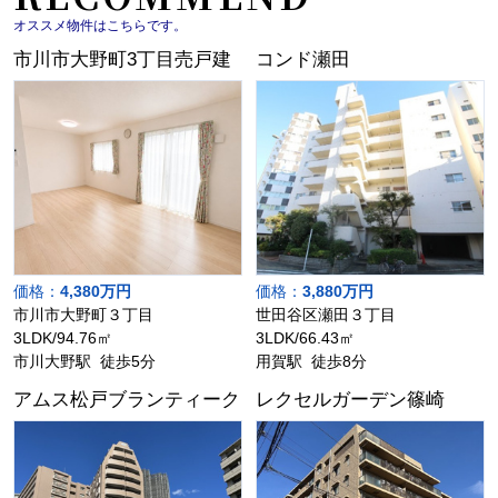
オススメ物件はこちらです。
市川市大野町3丁目売戸建
コンド瀬田
価格：
4,380万円
価格：
3,880万円
市川市大野町３丁目
世田谷区瀬田３丁目
3LDK/94.76㎡
3LDK/66.43㎡
市川大野駅 徒歩5分
用賀駅 徒歩8分
アムス松戸ブランティーク
レクセルガーデン篠崎