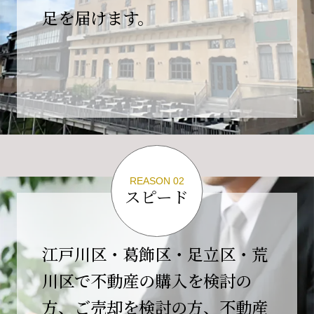
の為、
足を届けます。
４月２６日(日)は臨時休業とさせていただきま
す。
これもひとえに皆様のご支援の賜物と、心より感謝申し上
げます。
ご不便をおかけしますが、何卒よろしくお願い
いたします。
翌日より通常営業いたします。
REASON 02
スピード
2026-02-01
【開業10周年のご挨拶】
平素より格別のご高配を賜り、誠にありがとう
江戸川区・葛飾区・足立区・荒
ございます。
川区で不動産の購入を検討の
おかげさまで当社は、2026年2月1日をもちまし
方、ご売却を検討の方、不動産
て開業10周年を迎えることができました。