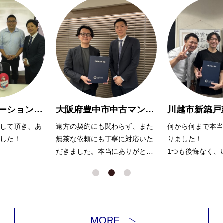
大阪府豊中市中古マンション購入Y様
川越市新築戸建購入 A様
わらず、また
何から何まで本当にお世話にな
親切で親身に対応
寧に対応いた
りました！
りがとうございま
にありがとう
1つも後悔なく、いい家が見つ
かったのは浅川さんのおかげだ
と思っています。
娘も犬もかわいがっていただき
ありがとうございました！
MORE