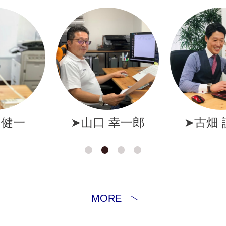
幸一郎
➤古畑 誠一郎
➤岩井
MORE