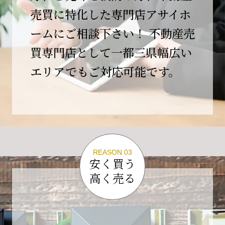
この節目を無事に迎えることができましたの
売買に特化した専門店アサイホ
は、日頃よりご愛顧いただいているお客様、お
ームにご相談下さい！ 不動産売
力添えをいただいている取引先の皆様、そして
支えてくださったすべての関係者の皆様のおか
買専門店として一都三県幅広い
げであり、心より深く感謝申し上げます。
エリアでもご対応可能です。
10年という年月の中で、多くのご縁と学びをい
ただき、今日の当社があります。
しかしながら、10周年は通過点にすぎません。
これからの10年、20年に向けて、より一層サー
ビスの質を高め、皆様に安心と価値を提供でき
る企業へと成長してまいります。
REASON 03
変化の激しい時代だからこそ、初心を忘れず、
安く買う
挑戦を続け、社会に必要とされる存在であり続
高く売る
けることをお約束いたします。
今後とも変わらぬご支援、ご指導を賜りますよ
う、何卒よろしくお願い申し上げます。