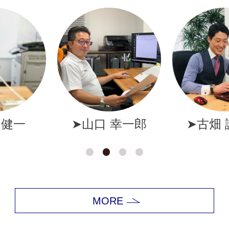
幸一郎
➤古畑 誠一郎
➤岩井
MORE