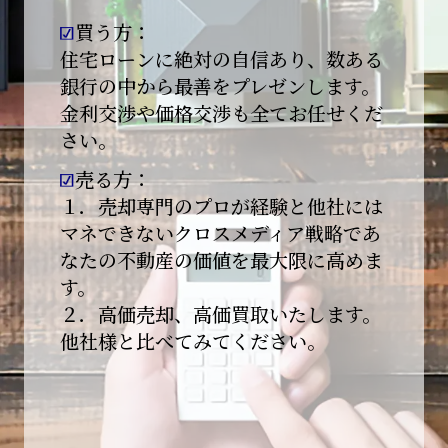
買う方：
2026-01-09
【新年あけましておめでとうございます】
住宅ローンに絶対の自信あり、数ある
銀行の中から最善をプレゼンします。
本日より始業いたしました。
金利交渉や価格交渉も全てお任せくだ
さい。
昨年は多くのご縁とご支援をいただき、心より
感謝申し上げます。
売る方：
本年も地域に根ざし、誠実な仕事を積み重ねて
１．売却専門のプロが経験と他社には
参ります。
マネできないクロスメディア戦略であ
なたの不動産の価値を最大限に高めま
引き続きどうぞよろしくお願いいたします。
す。
2025-12-20
２．高価売却、高価買取いたします。
【年末年始休業のお知らせ】
他社様と比べてみてください。
平素は格別のご愛顧を賜り、誠にありがとうご
ざいます。
下記期間を年末年始休業とさせて頂きます。