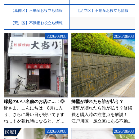
【葛飾区】不動産お役立ち情報
【足立区】不動産お役立ち情報
【荒川区】不動産お役立ち情報
2026/08/08
2026/08/08
縁起のいい名前のお店に…！◎
擁壁が壊れたら誰が払う？
皆さま、こんにちは！8月に入
擁壁が壊れたら誰が払う？修繕
り、さらに暑い日が続いてます
費と購入時の注意点を解説！
ね…！夕暮れ時になると、どこ
江戸川区・足立区にある不動...
からともなく花火...
2026/08/08
2026/08/08