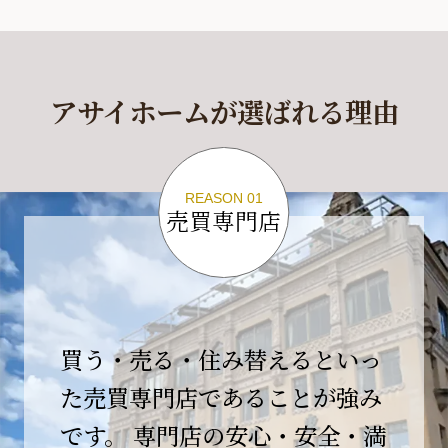
休業期間
2026年4月29日(水)～2026年5月6日(水)
アサイホームが選ばれる理由
休業期間中に頂きましたお問い合わせにつきま
しては、
2026年5月7日(木)以降、順次対応させて頂きま
す。
REASON 01
売買専門店
ご不便をおかけいたしますが、何卒ご理解の程
よろしくお願いいたします。
2026-04-17
【臨時休業のお知らせ】
買う・売る・住み替えるといっ
平素より格別のご愛顧を賜り、誠にありがとう
ございます。
た売買専門店であることが強み
です。 専門店の安心・安全・満
誠に勝手ながら、弊社開業10周年イベント開催