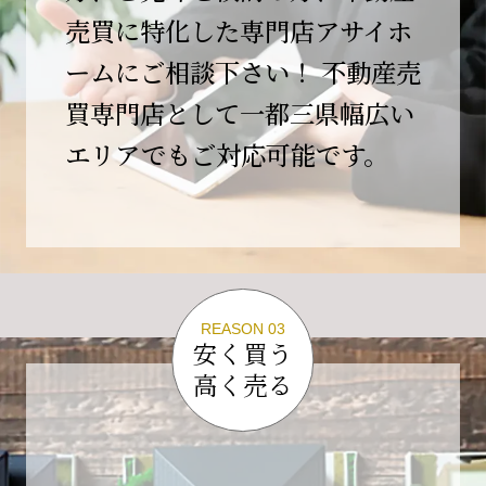
この節目を無事に迎えることができましたの
売買に特化した専門店アサイホ
は、日頃よりご愛顧いただいているお客様、お
ームにご相談下さい！ 不動産売
力添えをいただいている取引先の皆様、そして
支えてくださったすべての関係者の皆様のおか
買専門店として一都三県幅広い
げであり、心より深く感謝申し上げます。
エリアでもご対応可能です。
10年という年月の中で、多くのご縁と学びをい
ただき、今日の当社があります。
しかしながら、10周年は通過点にすぎません。
これからの10年、20年に向けて、より一層サー
ビスの質を高め、皆様に安心と価値を提供でき
る企業へと成長してまいります。
REASON 03
変化の激しい時代だからこそ、初心を忘れず、
安く買う
挑戦を続け、社会に必要とされる存在であり続
高く売る
けることをお約束いたします。
今後とも変わらぬご支援、ご指導を賜りますよ
う、何卒よろしくお願い申し上げます。