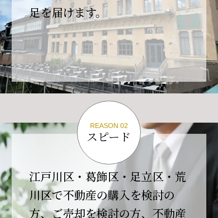
の為、
足を届けます。
４月２６日(日)は臨時休業とさせていただきま
す。
これもひとえに皆様のご支援の賜物と、心より感謝申し上
げます。
ご不便をおかけしますが、何卒よろしくお願い
いたします。
翌日より通常営業いたします。
REASON 02
スピード
2026-02-01
【開業10周年のご挨拶】
平素より格別のご高配を賜り、誠にありがとう
江戸川区・葛飾区・足立区・荒
ございます。
川区で不動産の購入を検討の
おかげさまで当社は、2026年2月1日をもちまし
方、ご売却を検討の方、不動産
て開業10周年を迎えることができました。