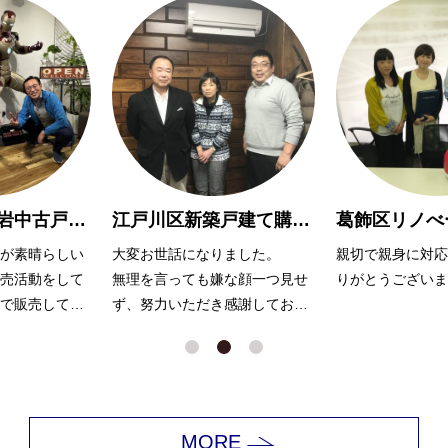
江戸川区新築戸建て購入 M様
葛飾区リノべーションマンション購入 O様
ました。
親切で親身に対応して頂き、あ
担当営業の飯田様
な顔一つ見せ
りがとうございました！
提案と積極的な販
感謝しており
くださり、短期間
れました。
MORE