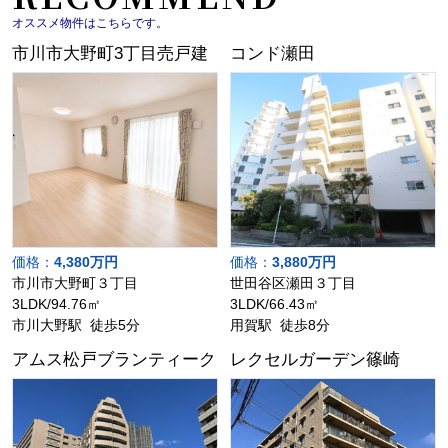
オススメ物件はこちらです。
市川市大野町3丁目売戸建
コンド瀬田
価格：
4,380万円
価格：
3,880万円
市川市大野町３丁目
世田谷区瀬田３丁目
3LDK/94.76㎡
3LDK/66.43㎡
市川大野駅 徒歩5分
用賀駅 徒歩8分
アムス松戸ブランティーク
レクセルガーデン篠崎