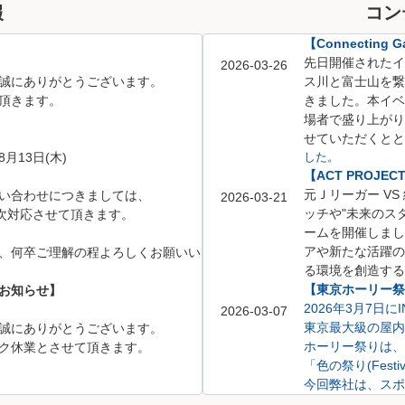
報
コン
【Connecting Ga
先日開催されたイベント「
2026-03-26
誠にありがとうございます。
ス川と富士山を繋
頂きます。
きました。
本イベ
場者で盛り上がり
せていただくとと
8月13日(木)
した。
【ACT PROJE
元Ｊリーガー V
い合わせにつきましては、
2026-03-21
ッチや
"未来のス
、順次対応させて頂きます。
ームを開催しまし
アや新たな活躍の
、何卒ご理解の程よろしくお願いい
る環境を創造する
【東京ホーリー祭り
お知らせ】
2026年3月7日
2026-03-07
東京最大級の屋内
誠にありがとうございます。
ホーリー祭りは、
ク休業とさせて頂きます。
「色の祭り(Festi
今回弊社は、スポ
不動産相談ブース
5月6日(水)