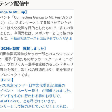
テンツ配信中
nga to Mt.Fuji】
Connecting Ganga to Mt. Fuji(
ガンジ
ぐ)
」に、
スポンサーとして参加させていただ
ントは文化交流を目的としたもので、多くの来
ました。
今回弊社は、スポンサーとして協力さ
も
に、
不動産相談ブースも出店させていただきま
CT 2026in朝霞 協賛しました】
S 細田学園高等学校サッカー部とのスペシャルマ
ター選手"子供たちのサッカースクール＆ミニゲ
た。プロサッカー選手引退後のセカンドキャリ
舞台を伝え、次世代の技術向上や、夢を実現す
プロジェクトです。
2026】
にINCC東京(インド・日本文化委員会)主催の
イベント「ホーリー祭り」が開催されました。
インドを中心に行われる春のお祭りで、
val of Colors)」とも呼ばれています。
ンサーとして協力させていただくとともに、
も出店させていただきました。