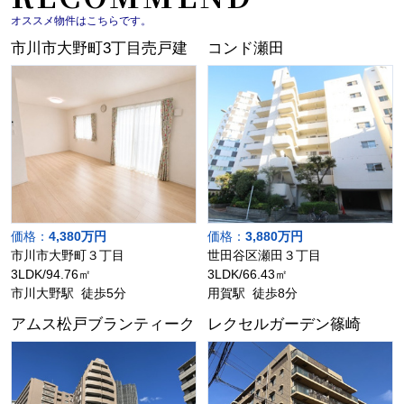
オススメ物件はこちらです。
市川市大野町3丁目売戸建
コンド瀬田
価格：
4,380万円
価格：
3,880万円
市川市大野町３丁目
世田谷区瀬田３丁目
3LDK/94.76㎡
3LDK/66.43㎡
市川大野駅 徒歩5分
用賀駅 徒歩8分
アムス松戸ブランティーク
レクセルガーデン篠崎