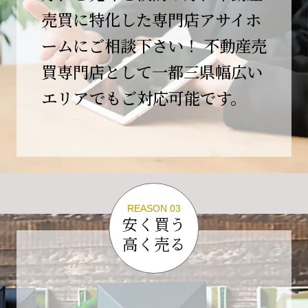
この節目を無事に迎えることができましたの
売買に特化した専門店アサイホ
は、日頃よりご愛顧いただいているお客様、お
ームにご相談下さい！ 不動産売
力添えをいただいている取引先の皆様、そして
支えてくださったすべての関係者の皆様のおか
買専門店として一都三県幅広い
げであり、心より深く感謝申し上げます。
エリアでもご対応可能です。
10年という年月の中で、多くのご縁と学びをい
ただき、今日の当社があります。
しかしながら、10周年は通過点にすぎません。
これからの10年、20年に向けて、より一層サー
ビスの質を高め、皆様に安心と価値を提供でき
る企業へと成長してまいります。
REASON 03
変化の激しい時代だからこそ、初心を忘れず、
安く買う
挑戦を続け、社会に必要とされる存在であり続
高く売る
けることをお約束いたします。
今後とも変わらぬご支援、ご指導を賜りますよ
う、何卒よろしくお願い申し上げます。