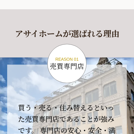
休業期間
2026年4月29日(水)～2026年5月6日(水)
アサイホームが選ばれる理由
休業期間中に頂きましたお問い合わせにつきま
しては、
2026年5月7日(木)以降、順次対応させて頂きま
す。
REASON 01
売買専門店
ご不便をおかけいたしますが、何卒ご理解の程
よろしくお願いいたします。
2026-04-17
【臨時休業のお知らせ】
買う・売る・住み替えるといっ
平素より格別のご愛顧を賜り、誠にありがとう
ございます。
た売買専門店であることが強み
です。 専門店の安心・安全・満
誠に勝手ながら、弊社開業10周年イベント開催