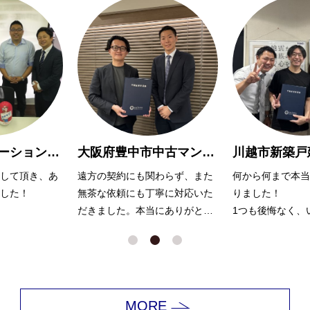
大阪府豊中市中古マンション購入Y様
川越市新築戸建購入 A様
わらず、また
何から何まで本当にお世話にな
親切で親身に対応
寧に対応いた
りました！
りがとうございま
にありがとう
1つも後悔なく、いい家が見つ
かったのは浅川さんのおかげだ
と思っています。
娘も犬もかわいがっていただき
ありがとうございました！
MORE