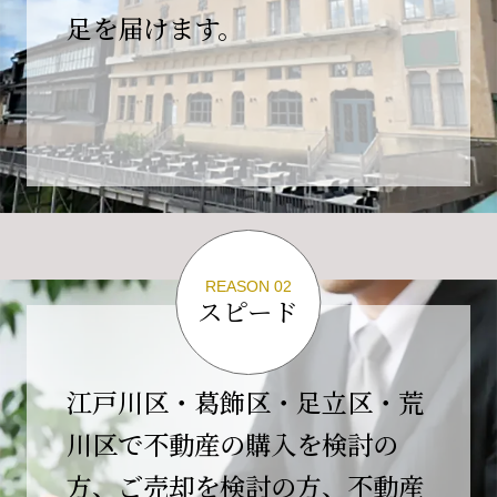
の為、
足を届けます。
４月２６日(日)は臨時休業とさせていただきま
す。
これもひとえに皆様のご支援の賜物と、心より感謝申し上
げます。
ご不便をおかけしますが、何卒よろしくお願い
いたします。
翌日より通常営業いたします。
REASON 02
スピード
2026-02-01
【開業10周年のご挨拶】
平素より格別のご高配を賜り、誠にありがとう
江戸川区・葛飾区・足立区・荒
ございます。
川区で不動産の購入を検討の
おかげさまで当社は、2026年2月1日をもちまし
方、ご売却を検討の方、不動産
て開業10周年を迎えることができました。