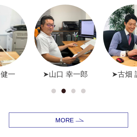
幸一郎
➤古畑 誠一郎
➤岩井
MORE