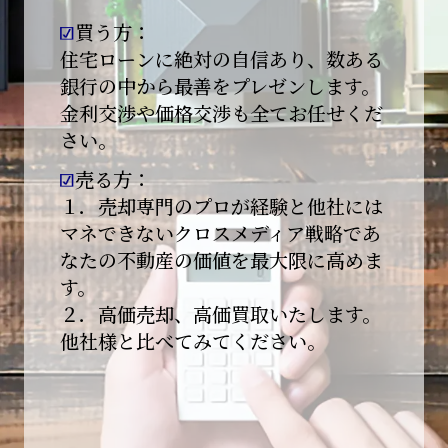
買う方：
2026-01-09
【新年あけましておめでとうございます】
住宅ローンに絶対の自信あり、数ある
銀行の中から最善をプレゼンします。
本日より始業いたしました。
金利交渉や価格交渉も全てお任せくだ
さい。
昨年は多くのご縁とご支援をいただき、心より
感謝申し上げます。
売る方：
本年も地域に根ざし、誠実な仕事を積み重ねて
１．売却専門のプロが経験と他社には
参ります。
マネできないクロスメディア戦略であ
なたの不動産の価値を最大限に高めま
引き続きどうぞよろしくお願いいたします。
す。
2025-12-20
２．高価売却、高価買取いたします。
【年末年始休業のお知らせ】
他社様と比べてみてください。
平素は格別のご愛顧を賜り、誠にありがとうご
ざいます。
下記期間を年末年始休業とさせて頂きます。