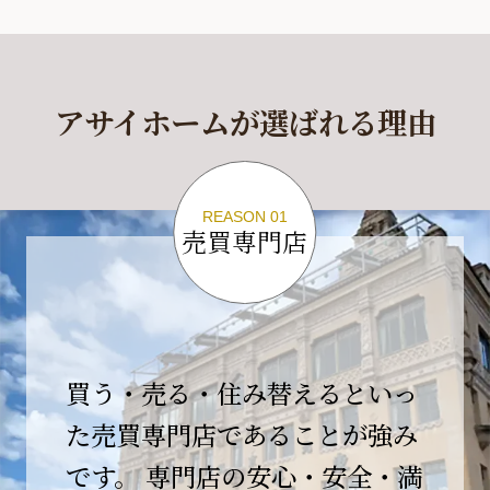
休業期間
2026年4月29日(水)～2026年5月6日(水)
アサイホームが選ばれる理由
休業期間中に頂きましたお問い合わせにつきま
しては、
2026年5月7日(木)以降、順次対応させて頂きま
す。
REASON 01
売買専門店
ご不便をおかけいたしますが、何卒ご理解の程
よろしくお願いいたします。
2026-04-17
【臨時休業のお知らせ】
買う・売る・住み替えるといっ
平素より格別のご愛顧を賜り、誠にありがとう
ございます。
た売買専門店であることが強み
です。 専門店の安心・安全・満
誠に勝手ながら、弊社開業10周年イベント開催