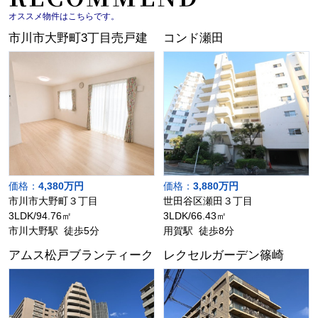
オススメ物件はこちらです。
市川市大野町3丁目売戸建
コンド瀬田
価格：
4,380万円
価格：
3,880万円
市川市大野町３丁目
世田谷区瀬田３丁目
3LDK/94.76㎡
3LDK/66.43㎡
市川大野駅 徒歩5分
用賀駅 徒歩8分
アムス松戸ブランティーク
レクセルガーデン篠崎