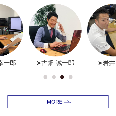
幸一郎
➤古畑 誠一郎
➤岩井
MORE