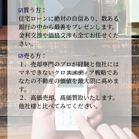
買う方：
2026-01-09
【新年あけましておめでとうございます】
住宅ローンに絶対の自信あり、数ある
銀行の中から最善をプレゼンします。
本日より始業いたしました。
金利交渉や価格交渉も全てお任せくだ
さい。
昨年は多くのご縁とご支援をいただき、心より
感謝申し上げます。
売る方：
本年も地域に根ざし、誠実な仕事を積み重ねて
１．売却専門のプロが経験と他社には
参ります。
マネできないクロスメディア戦略であ
なたの不動産の価値を最大限に高めま
引き続きどうぞよろしくお願いいたします。
す。
2025-12-20
２．高価売却、高価買取いたします。
【年末年始休業のお知らせ】
他社様と比べてみてください。
平素は格別のご愛顧を賜り、誠にありがとうご
ざいます。
下記期間を年末年始休業とさせて頂きます。