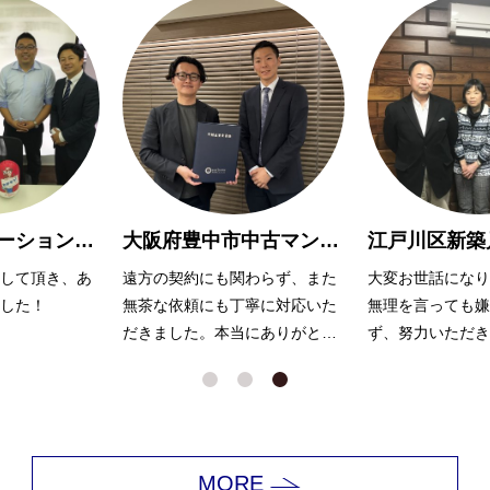
葛飾区リノべーションマンション購入 O様
大阪府豊中市中古マンション購入Y様
して頂き、あ
遠方の契約にも関わらず、また
大変お世話になり
した！
無茶な依頼にも丁寧に対応いた
無理を言っても嫌
だきました。本当にありがとう
ず、努力いただき
ございました。
ます。
MORE