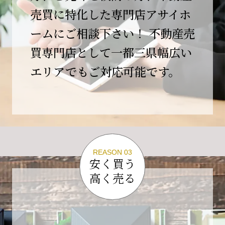
この節目を無事に迎えることができましたの
売買に特化した専門店アサイホ
は、日頃よりご愛顧いただいているお客様、お
ームにご相談下さい！ 不動産売
力添えをいただいている取引先の皆様、そして
支えてくださったすべての関係者の皆様のおか
買専門店として一都三県幅広い
げであり、心より深く感謝申し上げます。
エリアでもご対応可能です。
10年という年月の中で、多くのご縁と学びをい
ただき、今日の当社があります。
しかしながら、10周年は通過点にすぎません。
これからの10年、20年に向けて、より一層サー
ビスの質を高め、皆様に安心と価値を提供でき
る企業へと成長してまいります。
REASON 03
変化の激しい時代だからこそ、初心を忘れず、
安く買う
挑戦を続け、社会に必要とされる存在であり続
高く売る
けることをお約束いたします。
今後とも変わらぬご支援、ご指導を賜りますよ
う、何卒よろしくお願い申し上げます。