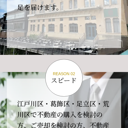
の為、
足を届けます。
４月２６日(日)は臨時休業とさせていただきま
す。
これもひとえに皆様のご支援の賜物と、心より感謝申し上
げます。
ご不便をおかけしますが、何卒よろしくお願い
いたします。
翌日より通常営業いたします。
REASON 02
スピード
2026-02-01
【開業10周年のご挨拶】
平素より格別のご高配を賜り、誠にありがとう
江戸川区・葛飾区・足立区・荒
ございます。
川区で不動産の購入を検討の
おかげさまで当社は、2026年2月1日をもちまし
方、ご売却を検討の方、不動産
て開業10周年を迎えることができました。