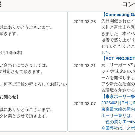
報
コン
【Connecting Ga
先日開催されたイベント「
2026-03-26
誠にありがとうございます。
ス川と富士山を繋
頂きます。
きました。
本イベ
場者で盛り上がり
せていただくとと
8月13日(木)
した。
【ACT PROJE
元Ｊリーガー V
い合わせにつきましては、
2026-03-21
ッチや
"未来のス
、順次対応させて頂きます。
ームを開催しまし
アや新たな活躍の
、何卒ご理解の程よろしくお願いい
る環境を創造する
【東京ホーリー祭り
お知らせ】
2026年3月7日
2026-03-07
東京最大級の屋内
誠にありがとうございます。
ホーリー祭りは、
ク休業とさせて頂きます。
「色の祭り(Festi
今回弊社は、スポ
不動産相談ブース
5月6日(水)