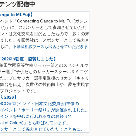
テンツ配信中
nga to Mt.Fuji】
Connecting Ganga to Mt. Fuji(
ガンジ
ぐ)
」に、
スポンサーとして参加させていただ
ントは文化交流を目的としたもので、多くの来
ました。
今回弊社は、スポンサーとして協力さ
も
に、
不動産相談ブースも出店させていただきま
CT 2026in朝霞 協賛しました】
S 細田学園高等学校サッカー部とのスペシャルマ
ター選手"子供たちのサッカースクール＆ミニゲ
た。プロサッカー選手引退後のセカンドキャリ
舞台を伝え、次世代の技術向上や、夢を実現す
プロジェクトです。
2026】
にINCC東京(インド・日本文化委員会)主催の
イベント「ホーリー祭り」が開催されました。
インドを中心に行われる春のお祭りで、
val of Colors)」とも呼ばれています。
ンサーとして協力させていただくとともに、
も出店させていただきました。