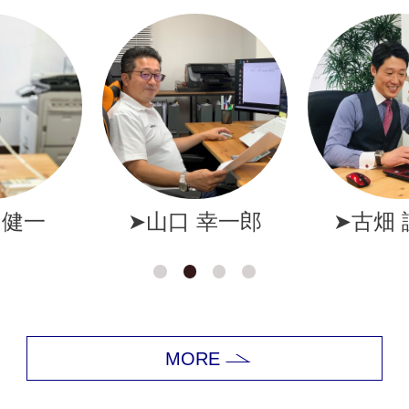
幸一郎
➤古畑 誠一郎
➤岩井
MORE