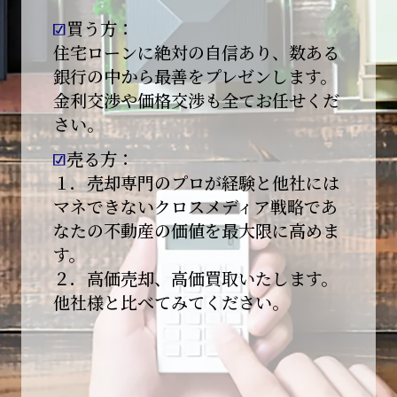
買う方：
2026-01-09
【新年あけましておめでとうございます】
住宅ローンに絶対の自信あり、数ある
銀行の中から最善をプレゼンします。
本日より始業いたしました。
金利交渉や価格交渉も全てお任せくだ
さい。
昨年は多くのご縁とご支援をいただき、心より
感謝申し上げます。
売る方：
本年も地域に根ざし、誠実な仕事を積み重ねて
１．売却専門のプロが経験と他社には
参ります。
マネできないクロスメディア戦略であ
なたの不動産の価値を最大限に高めま
引き続きどうぞよろしくお願いいたします。
す。
2025-12-20
２．高価売却、高価買取いたします。
【年末年始休業のお知らせ】
他社様と比べてみてください。
平素は格別のご愛顧を賜り、誠にありがとうご
ざいます。
下記期間を年末年始休業とさせて頂きます。