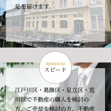
の為、
足を届けます。
４月２６日(日)は臨時休業とさせていただきま
す。
これもひとえに皆様のご支援の賜物と、心より感謝申し上
げます。
ご不便をおかけしますが、何卒よろしくお願い
いたします。
翌日より通常営業いたします。
REASON 02
スピード
2026-02-01
【開業10周年のご挨拶】
平素より格別のご高配を賜り、誠にありがとう
江戸川区・葛飾区・足立区・荒
ございます。
川区で不動産の購入を検討の
おかげさまで当社は、2026年2月1日をもちまし
方、ご売却を検討の方、不動産
て開業10周年を迎えることができました。