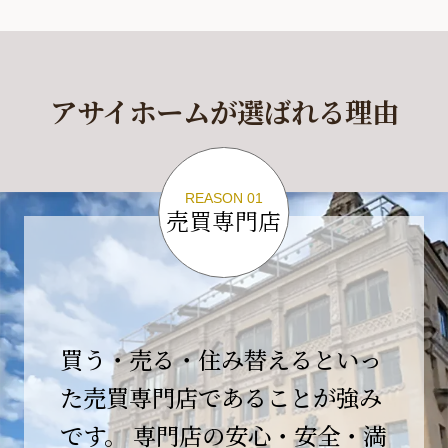
休業期間
2026年4月29日(水)～2026年5月6日(水)
アサイホームが選ばれる理由
休業期間中に頂きましたお問い合わせにつきま
しては、
2026年5月7日(木)以降、順次対応させて頂きま
す。
REASON 01
売買専門店
ご不便をおかけいたしますが、何卒ご理解の程
よろしくお願いいたします。
2026-04-17
【臨時休業のお知らせ】
買う・売る・住み替えるといっ
平素より格別のご愛顧を賜り、誠にありがとう
ございます。
た売買専門店であることが強み
です。 専門店の安心・安全・満
誠に勝手ながら、弊社開業10周年イベント開催