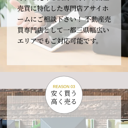
この節目を無事に迎えることができましたの
売買に特化した専門店アサイホ
は、日頃よりご愛顧いただいているお客様、お
ームにご相談下さい！ 不動産売
力添えをいただいている取引先の皆様、そして
支えてくださったすべての関係者の皆様のおか
買専門店として一都三県幅広い
げであり、心より深く感謝申し上げます。
エリアでもご対応可能です。
10年という年月の中で、多くのご縁と学びをい
ただき、今日の当社があります。
しかしながら、10周年は通過点にすぎません。
これからの10年、20年に向けて、より一層サー
ビスの質を高め、皆様に安心と価値を提供でき
る企業へと成長してまいります。
REASON 03
変化の激しい時代だからこそ、初心を忘れず、
安く買う
挑戦を続け、社会に必要とされる存在であり続
高く売る
けることをお約束いたします。
今後とも変わらぬご支援、ご指導を賜りますよ
う、何卒よろしくお願い申し上げます。