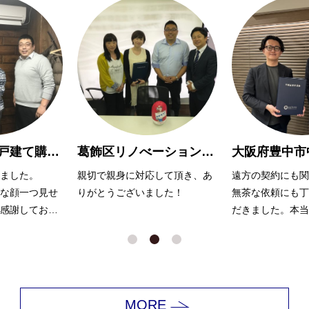
葛飾区リノべーションマンション購入 O様
大阪府豊中市中古マンション購入Y様
して頂き、あ
遠方の契約にも関わらず、また
大変お世話になり
した！
無茶な依頼にも丁寧に対応いた
無理を言っても嫌
だきました。本当にありがとう
ず、努力いただき
ございました。
ます。
MORE