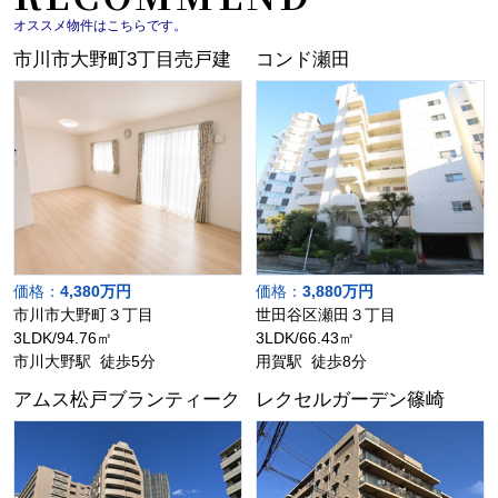
オススメ物件はこちらです。
市川市大野町3丁目売戸建
コンド瀬田
価格：
4,380万円
価格：
3,880万円
市川市大野町３丁目
世田谷区瀬田３丁目
3LDK/94.76㎡
3LDK/66.43㎡
市川大野駅 徒歩5分
用賀駅 徒歩8分
アムス松戸ブランティーク
レクセルガーデン篠崎