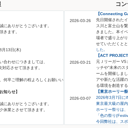
報
コン
【Connecting Ga
先日開催されたイベント「
2026-03-26
誠にありがとうございます。
ス川と富士山を繋
頂きます。
きました。
本イベ
場者で盛り上がり
せていただくとと
8月13日(木)
した。
【ACT PROJE
元Ｊリーガー V
い合わせにつきましては、
2026-03-21
ッチや
"未来のス
、順次対応させて頂きます。
ームを開催しまし
アや新たな活躍の
、何卒ご理解の程よろしくお願いい
る環境を創造する
【東京ホーリー祭り
お知らせ】
2026年3月7日
2026-03-07
東京最大級の屋内
誠にありがとうございます。
ホーリー祭りは、
ク休業とさせて頂きます。
「色の祭り(Festi
今回弊社は、スポ
不動産相談ブース
5月6日(水)