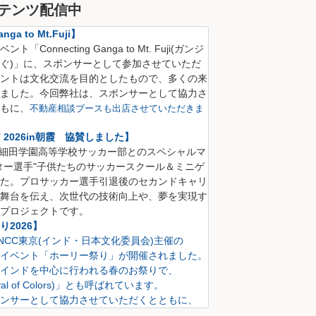
テンツ配信中
nga to Mt.Fuji】
Connecting Ganga to Mt. Fuji(
ガンジ
ぐ)
」に、
スポンサーとして参加させていただ
ントは文化交流を目的としたもので、多くの来
ました。
今回弊社は、スポンサーとして協力さ
も
に、
不動産相談ブースも出店させていただきま
CT 2026in朝霞 協賛しました】
S 細田学園高等学校サッカー部とのスペシャルマ
ター選手"子供たちのサッカースクール＆ミニゲ
た。プロサッカー選手引退後のセカンドキャリ
舞台を伝え、次世代の技術向上や、夢を実現す
プロジェクトです。
2026】
にINCC東京(インド・日本文化委員会)主催の
イベント「ホーリー祭り」が開催されました。
インドを中心に行われる春のお祭りで、
val of Colors)」とも呼ばれています。
ンサーとして協力させていただくとともに、
も出店させていただきました。